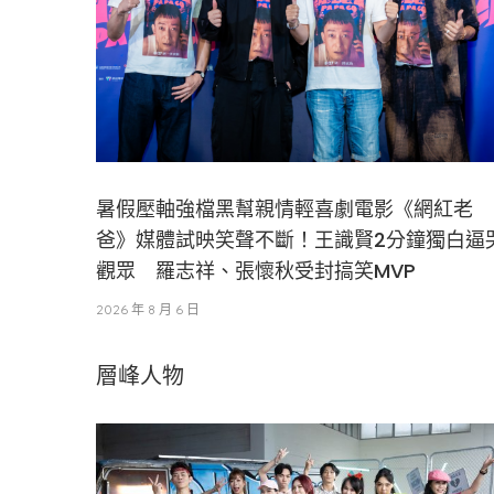
暑假壓軸強檔黑幫親情輕喜劇電影《網紅老
爸》媒體試映笑聲不斷！王識賢2分鐘獨白逼
觀眾 羅志祥、張懷秋受封搞笑MVP
2026 年 8 月 6 日
層峰⼈物