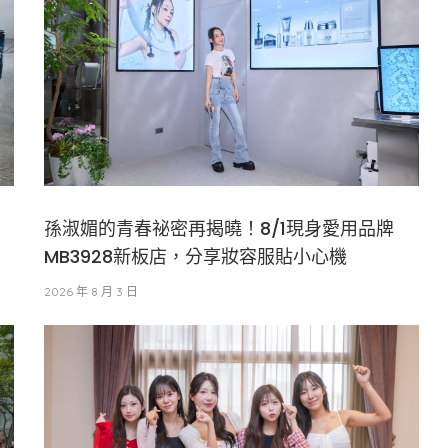
孫淑媚的青春祕密再揭曉！8/1現身愛用品牌
〉
MB3928新板店，分享妝容服貼小心機
2026 年 8 月 3 日