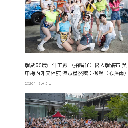
體感50度血汗工廠 〈拍噗仔〉變人體瀑布 吳
申梅內外交相煎 濕意盎然喊：碾壓〈心落雨
2026 年 8 月 5 日