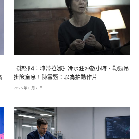
《粽邪4：坤蒂拉娜》冷水狂沖數小時、勒頸吊
實
掛險窒息！陳雪甄：以為拍動作片
2026 年 8 月 6 日