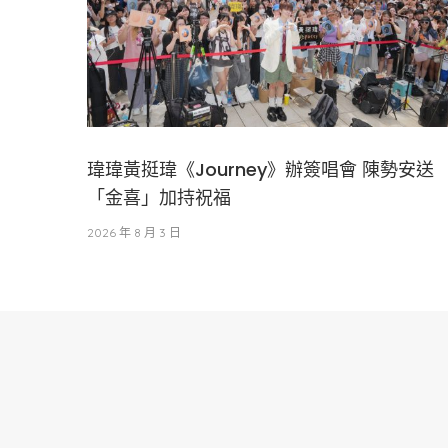
瑋瑋黃挺瑋《Journey》辦簽唱會 陳勢安送
「金喜」加持祝福
2026 年 8 月 3 日