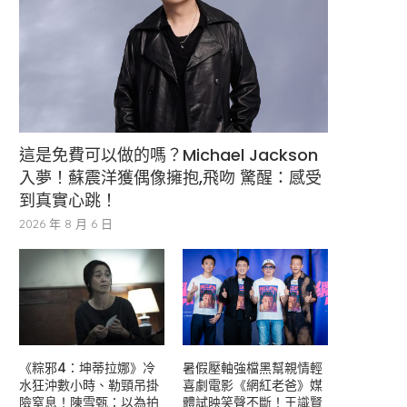
這是免費可以做的嗎？Michael Jackson
入夢！蘇震洋獲偶像擁抱,飛吻 驚醒：感受
到真實心跳！
2026 年 8 月 6 日
《粽邪4：坤蒂拉娜》冷
暑假壓軸強檔黑幫親情輕
水狂沖數小時、勒頸吊掛
喜劇電影《網紅老爸》媒
險窒息！陳雪甄：以為拍
體試映笑聲不斷！王識賢