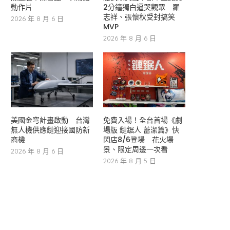
動作片
2分鐘獨白逼哭觀眾 羅
志祥、張懷秋受封搞笑
2026 年 8 月 6 日
MVP
2026 年 8 月 6 日
美國金穹計畫啟動 台灣
免費入場！全台首場《劇
無人機供應鏈迎接國防新
場版 鏈鋸人 蕾潔篇》快
商機
閃店8/6登場 花火場
景、限定周邊一次看
2026 年 8 月 6 日
2026 年 8 月 5 日