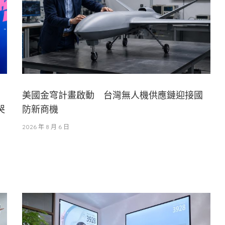
美國金穹計畫啟動 台灣無人機供應鏈迎接國
哭
防新商機
2026 年 8 月 6 日