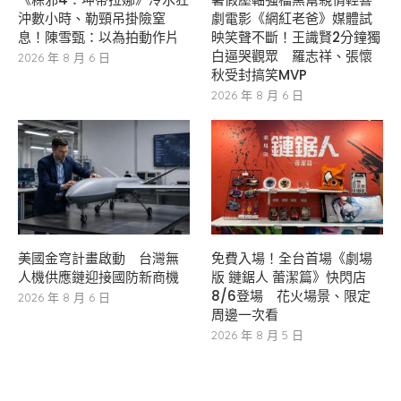
沖數小時、勒頸吊掛險窒
劇電影《網紅老爸》媒體試
息！陳雪甄：以為拍動作片
映笑聲不斷！王識賢2分鐘獨
白逼哭觀眾 羅志祥、張懷
2026 年 8 月 6 日
秋受封搞笑MVP
2026 年 8 月 6 日
美國金穹計畫啟動 台灣無
免費入場！全台首場《劇場
人機供應鏈迎接國防新商機
版 鏈鋸人 蕾潔篇》快閃店
8/6登場 花火場景、限定
2026 年 8 月 6 日
周邊一次看
2026 年 8 月 5 日