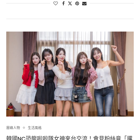
層峰⼈物
生活風格
韓國NC恐龍啦啦隊女神來台交流！會見粉絲竟「撂