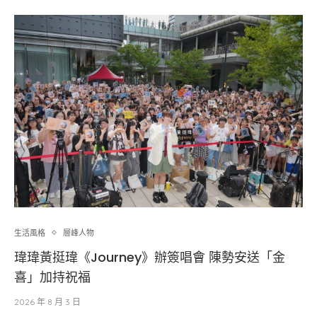
生活風格
層峰⼈物
瑋瑋黃挺瑋《Journey》辦簽唱會 陳勢安送「金
喜」加持祝福
2026 年 8 月 3 日