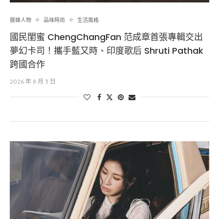
層峰⼈物
品味時尚
生活風格
國民閨蜜 ChengChangFan 范成章首張專輯交出
夢幻卡司！攜手藍又時、印度歌后 Shruti Pathak
跨國合作
2026 年 8 月 3 日