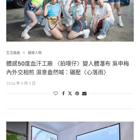
生活風格
層峰⼈物
體感50度血汗工廠 〈拍噗仔〉變人體瀑布 吳申梅
內外交相煎 濕意盎然喊：碾壓〈心落雨〉
2026 年 8 月 5 日