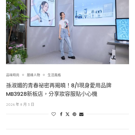
品味時尚
層峰⼈物
生活風格
孫淑媚的青春祕密再揭曉！8/1現身愛用品牌
MB3928新板店，分享妝容服貼小心機
2026 年 8 月 3 日