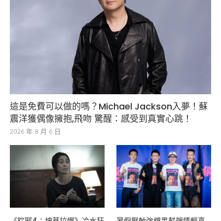
這是免費可以做的嗎？Michael Jackson入夢！蘇
震洋獲偶像擁抱,飛吻 驚醒：感受到真實心跳！
2026 年 8 月 6 日
《粽邪4：坤蒂拉娜》冷水狂
暑假壓軸強檔黑幫親情輕喜