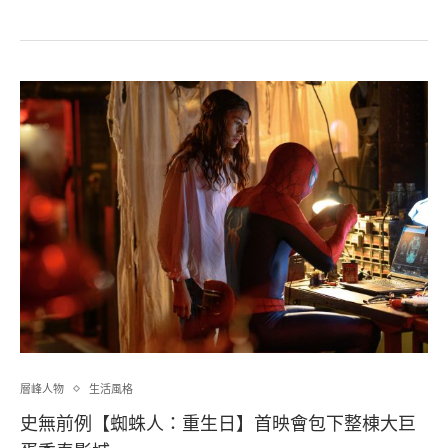
層峰⼈物
生活風格
史無前例【蜘蛛人：重生日】首映會包下整棟大巨