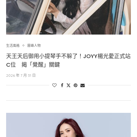
生活風格
層峰⼈物
天王天后御用小提琴手不躲了！JOYY楊光愛正式站
C位 揭「覺醒」關鍵
2026 年 7 月 31 日