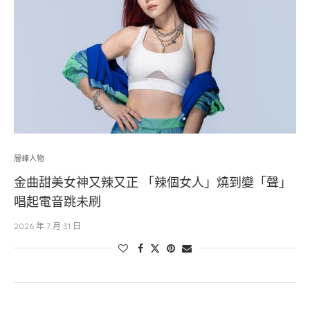
層峰⼈物
金曲甜美女神又辣又正 「辣個女人」燒到變「聲」
唱起電音跳未刷
2026 年 7 月 31 日