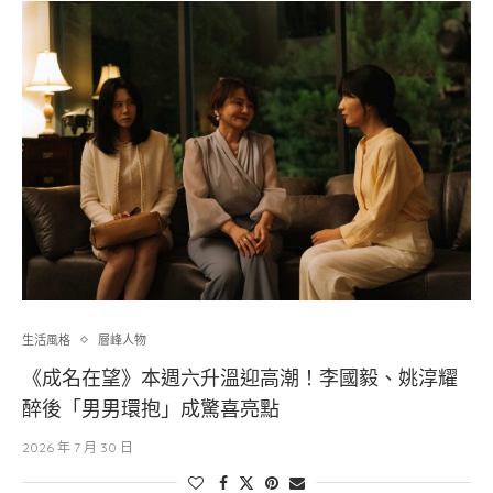
生活風格
層峰⼈物
《成名在望》本週六升溫迎高潮！李國毅、姚淳耀
醉後「男男環抱」成驚喜亮點
2026 年 7 月 30 日