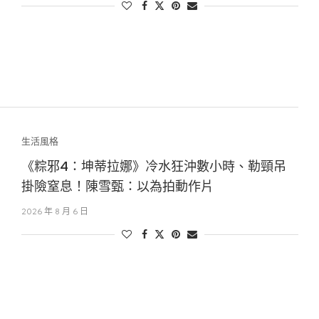
生活風格
《粽邪4：坤蒂拉娜》冷水狂沖數小時、勒頸吊
掛險窒息！陳雪甄：以為拍動作片
2026 年 8 月 6 日