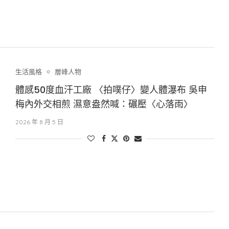
生活風格
層峰⼈物
體感50度血汗工廠 〈拍噗仔〉變人體瀑布 吳申
梅內外交相煎 濕意盎然喊：碾壓〈心落雨〉
2026 年 8 月 5 日