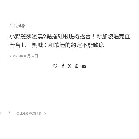
生活風格
小野麗莎凌晨2點搭紅眼班機返台！新加坡唱完直
奔台北 笑喊：和歌迷的約定不能缺席
2026 年 8 月 4 日
S
OLDER POSTS