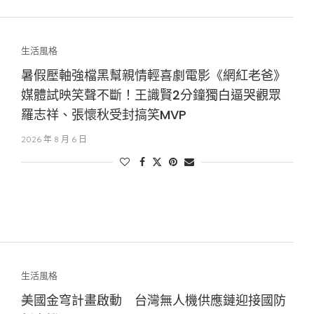
生活風格
暑假壓軸強檔黑幫親情輕喜劇電影《網紅老爸》
媒體試映笑聲不斷！王識賢2分鐘獨白逼哭觀眾
羅志祥、張懷秋受封搞笑MVP
2026 年 8 月 6 日
生活風格
美國金穹計畫啟動 台灣無人機供應鏈迎接國防