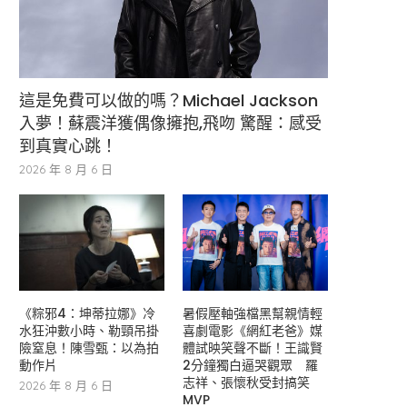
這是免費可以做的嗎？Michael Jackson
入夢！蘇震洋獲偶像擁抱,飛吻 驚醒：感受
到真實心跳！
2026 年 8 月 6 日
《粽邪4：坤蒂拉娜》冷
暑假壓軸強檔黑幫親情輕
水狂沖數小時、勒頸吊掛
喜劇電影《網紅老爸》媒
險窒息！陳雪甄：以為拍
體試映笑聲不斷！王識賢
動作片
2分鐘獨白逼哭觀眾 羅
志祥、張懷秋受封搞笑
2026 年 8 月 6 日
MVP