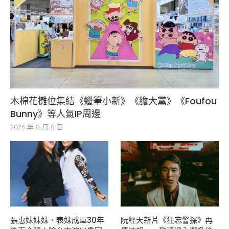
木棉花攤位集結《蠟筆小新》《膽大黨》《Foufou
Bunny》等人氣IP周邊
2026 年 8 月 8 日
張惠妹妹妹、表妹成軍30年
阮經天新片《狂忘警探》再