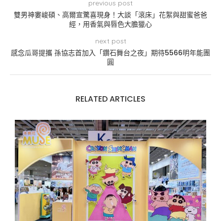
previous post
雙男神婁峻碩、高爾宣驚喜現身！大談「滾床」花絮與甜蜜爸爸
經，用香氣與唇色大膽獵心
next post
感念瓜哥提攜 孫協志首加入「鑽石舞台之夜」期待5566明年能團
圓
RELATED ARTICLES