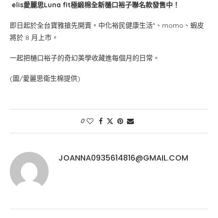
elis愛麗思Luna fit極緞棉全新樋口裕子聯名款發售中！
即日起於全台寶雅搶先開賣。中化裕民健康生活⁺、momo、蝦皮
將於 8 月上市。
一起把樋口裕子的奇幻美學收藏進每個月的日常。
(圖/愛麗思衛生棉提供)
0
JOANNA0935614816@GMAIL.COM