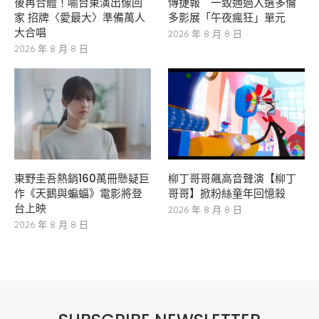
後再合體！喻台東演出像回
傳捷報 一致通過入選多倫
家 招牌〈愛最大〉準備萬人
多影展「午夜瘋狂」單元
大合唱
2026 年 8 月 8 日
2026 年 8 月 8 日
東野圭吾熱銷160萬冊懸疑巨
柳丁哥哥飆高音聲演【柳丁
作《天鵝與蝙蝠》電影將登
哥哥】掀粉絲童年回憶殺
台上映
2026 年 8 月 8 日
2026 年 8 月 8 日