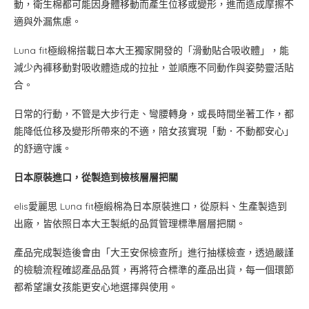
動，衛生棉都可能因身體移動而產生位移或變形，進而造成摩擦不
適與外漏焦慮。
Luna fit極緞棉搭載日本大王獨家開發的「滑動貼合吸收體」，能
減少內褲移動對吸收體造成的拉扯，並順應不同動作與姿勢靈活貼
合。
日常的行動，不管是大步行走、彎腰轉身，或長時間坐著工作，都
能降低位移及變形所帶來的不適，陪女孩實現「動．不動都安心」
的舒適守護。
日本原裝進口，從製造到檢核層層把關
elis愛麗思 Luna fit極緞棉為日本原裝進口，從原料、生產製造到
出廠，皆依照日本大王製紙的品質管理標準層層把關。
產品完成製造後會由「大王安保檢查所」進行抽樣檢查，透過嚴謹
的檢驗流程確認產品品質，再將符合標準的產品出貨，每一個環節
都希望讓女孩能更安心地選擇與使用。