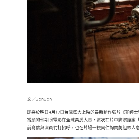
文／BonBon
即將於明日4月19日台灣盛大上映的最新動作強片《非紳
當頭的他期盼電影在全球票房大賣，這次在片中飾演瘋癲
前寫信與演員們打招呼，也在片場一視同仁詢問劇組眾人