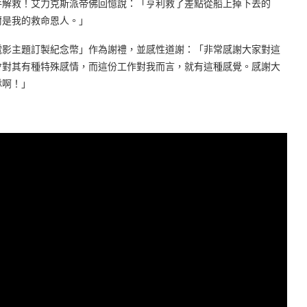
手解救！艾力克斯派帝佛回憶說：「亨利救了差點從船上掉下去的
爾是我的救命恩人。」
電影主題訂製紀念幣」作為謝禮，並感性道謝：「非常感謝大家對這
會對其有種特殊感情，而這份工作對我而言，就有這種感覺。感謝大
隊啊！」