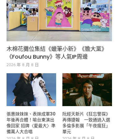
木棉花攤位集結《蠟筆小新》《膽大黨》
《Foufou Bunny》等人氣IP周邊
2026 年 8 月 8 日
張惠妹妹妹、表妹成軍30
阮經天新片《狂忘警探》
年後再合體！喻台東演出
再傳捷報 一致通過入選
像回家 招牌〈愛最大〉準
多倫多影展「午夜瘋狂」
備萬人大合唱
單元
2026 年 8 月 8 日
2026 年 8 月 8 日