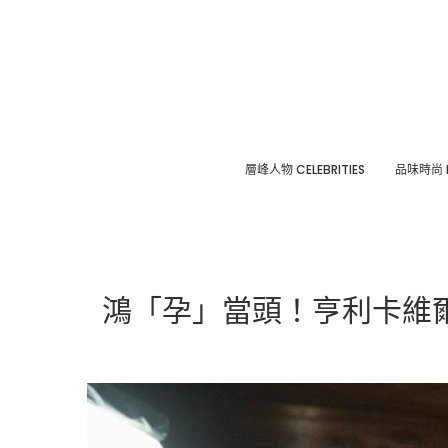
層峰⼈物 CELEBRITIES
品味時尚 F
鴻「孕」當頭！亨利卡維