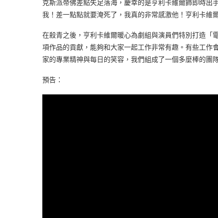
克斯派帝佛差點失足落海，慶幸的是亨利卡維爾飾即時出
我！差一點點就要淹死了，我真的非常感激他！亨利卡維
在殺青之後，亨利卡維爾暖心為劇組與演員們特別打造「
項作品的貢獻，能夠和大家一起工作非常有趣。有些工作
家的專業精神與每日的笑容，我們組成了一個多麼棒的團
預告：