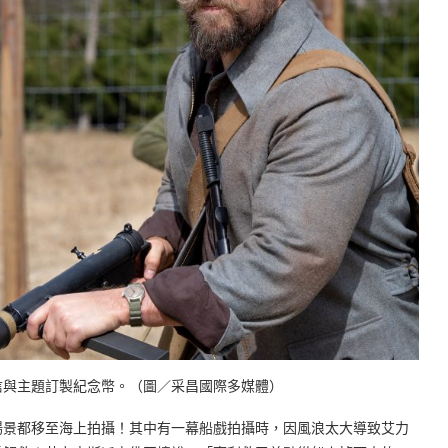
信與主題訂製紀念幣。（圖／采昌國際多媒體）
場景都移至海上拍攝！其中有一幕船戲拍攝時，因風浪太大導致艾力