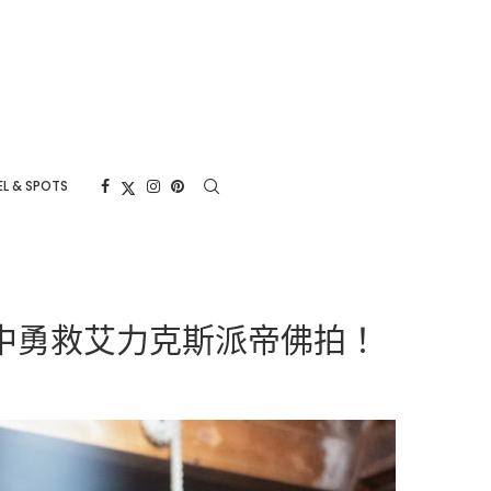
L & SPOTS
中勇救艾力克斯派帝佛拍！