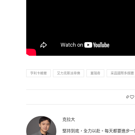
亨利卡維爾
艾力克斯派帝佛
蓋瑞奇
采昌國際多媒體
0
克拉大
堅持到底，全力以赴。每天都要進步一