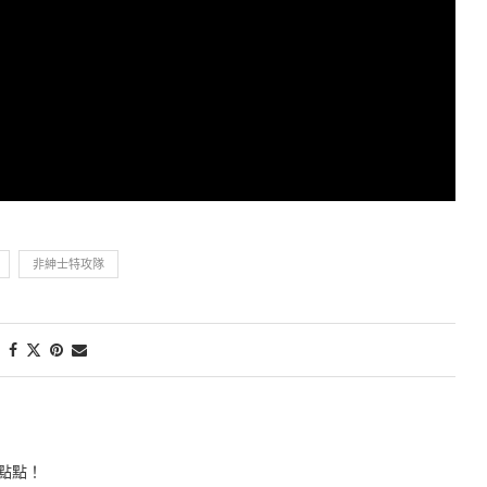
非紳士特攻隊
點點！