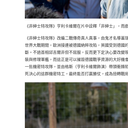
《非紳士特攻隊》亨利卡維爾在片中詮釋「非紳士」，而
《非紳士特攻隊》改編二戰傳奇真人真事，由鬼才名導蓋
世界大戰期間，歐洲接連被德國納粹攻陷，英國受到德國
斷。不過首相邱吉爾非但不屈服，反而更下定決心要改變
裝與修理軍艦，而這正是可以摧毀德國戰爭資源的大好機
一批機密特攻隊，並由格斯（亨利卡維爾飾演）帶頭衝鋒
死決心的這群機密特工，最終能否打贏勝仗，成為扭轉戰