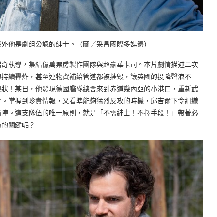
戲外他是劇組公認的紳士。（圖／采昌國際多媒體）
瑞奇執導，集結億萬票房製作團隊與超豪華卡司。本片劇情描述二次
的持續轟炸，甚至連物資補給管道都被摧毀，讓英國的投降聲浪不
現狀！某日，他發現德國艦隊總會來到赤道幾內亞的小港口，重新武
會。掌握到珍貴情報，又看準能夠猛烈反攻的時機，邱吉爾下令組織
陷陣。這支隊伍的唯一原則，就是「不需紳士！不擇手段！」帶著必
局的關鍵呢？