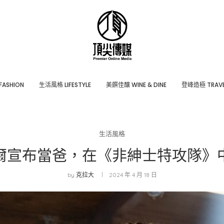
ASHION
⽣活風格 LIFESTYLE
美饌佳釀 WINE & DINE
登峰造極 TRAVE
生活風格
爾宣布當爸，在《非紳士特攻隊》
by
克拉大
2024 年 4 月 18 日