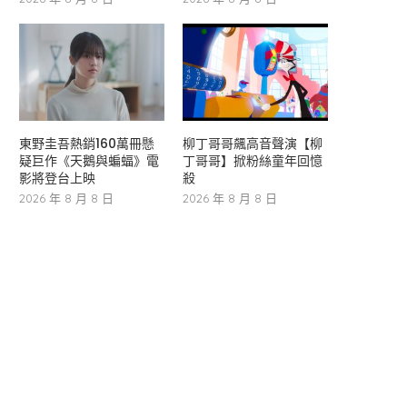
東野圭吾熱銷160萬冊懸
柳丁哥哥飆高音聲演【柳
疑巨作《天鵝與蝙蝠》電
丁哥哥】掀粉絲童年回憶
影將登台上映
殺
2026 年 8 月 8 日
2026 年 8 月 8 日