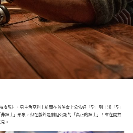
士特攻隊》，男主角亨利卡維爾在首映會上公佈好「孕」到！鴻「孕」
「非紳士」形象，但在戲外是劇組公認的「真正的紳士」！會在開拍
意見。