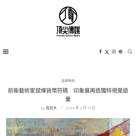
品味時尚
前衛藝術家提煉貨幣符碼 印象展再造獨特視覺語
彙
by
克拉大
2024 年 6 月 15 日