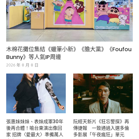
木棉花攤位集結《蠟筆小新》《膽大黨》《Foufou
Bunny》等人氣IP周邊
2026 年 8 月 8 日
張惠妹妹妹、表妹成軍30年
阮經天新片《狂忘警探》再
後再合體！喻台東演出像回
傳捷報 一致通過入選多倫
家 招牌〈愛最大〉準備萬人
多影展「午夜瘋狂」單元