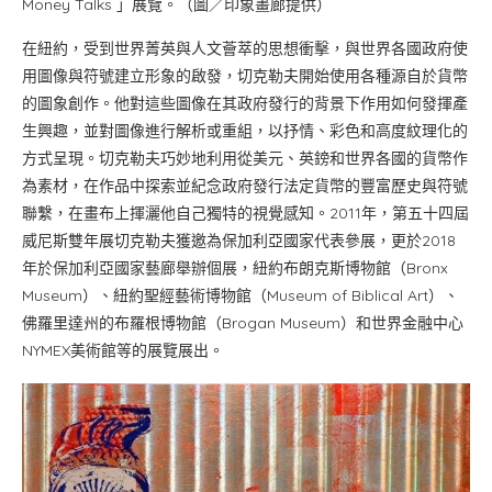
Money Talks 」展覽。（圖／印象畫廊提供）
在紐約，受到世界菁英與人文薈萃的思想衝擊，與世界各國政府使
用圖像與符號建立形象的啟發，切克勒夫開始使用各種源自於貨幣
的圖象創作。他對這些圖像在其政府發行的背景下作用如何發揮產
生興趣，並對圖像進行解析或重組，以抒情、彩色和高度紋理化的
方式呈現。切克勒夫巧妙地利用從美元、英鎊和世界各國的貨幣作
為素材，在作品中探索並紀念政府發行法定貨幣的豐富歷史與符號
聯繫，在畫布上揮灑他自己獨特的視覺感知。2011年，第五十四屆
威尼斯雙年展切克勒夫獲邀為保加利亞國家代表參展，更於2018
年於保加利亞國家藝廊舉辦個展，紐約布朗克斯博物館（Bronx
Museum）、紐約聖經藝術博物館（Museum of Biblical Art）、
佛羅里達州的布羅根博物館（Brogan Museum）和世界金融中心
NYMEX美術館等的展覽展出。