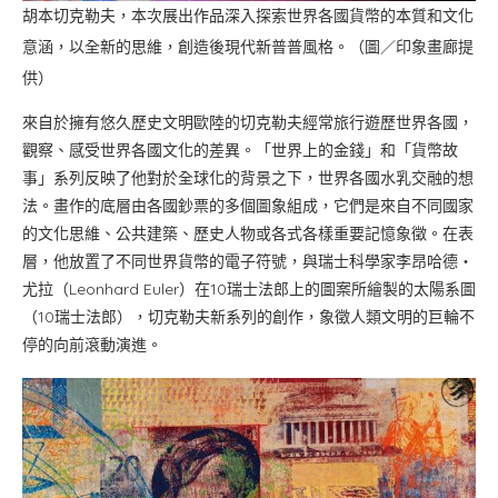
胡本切克勒夫，本次展出作品深入探索世界各國貨幣的本質和文化
意涵，以全新的思維，創造後現代新普普風格。（圖／印象畫廊提
供）
來自於擁有悠久歷史文明歐陸的切克勒夫經常旅行遊歷世界各國，
觀察、感受世界各國文化的差異。「世界上的金錢」和「貨幣故
事」系列反映了他對於全球化的背景之下，世界各國水乳交融的想
法。畫作的底層由各國鈔票的多個圖象組成，它們是來自不同國家
的文化思維、公共建築、歷史人物或各式各樣重要記憶象徵。在表
層，他放置了不同世界貨幣的電子符號，與瑞士科學家李昂哈德‧
尤拉（Leonhard Euler）在10瑞士法郎上的圖案所繪製的太陽系圖
（10瑞士法郎），切克勒夫新系列的創作，象徵人類文明的巨輪不
停的向前滾動演進。