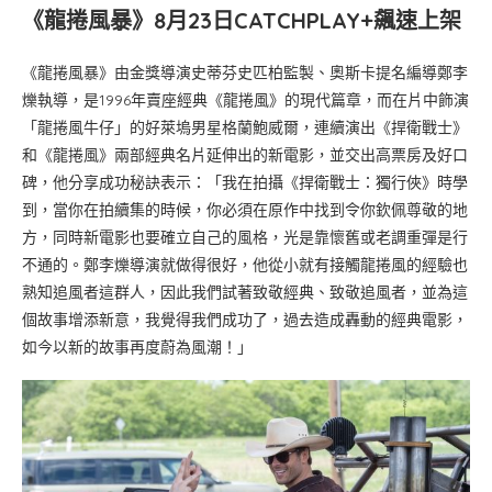
《龍捲風暴》8月23日CATCHPLAY+飆速上架
《龍捲風暴》由金獎導演史蒂芬史匹柏監製、奧斯卡提名編導鄭李
爍執導，是1996年賣座經典《龍捲風》的現代篇章，而在片中飾演
「龍捲風牛仔」的好萊塢男星格蘭鮑威爾，連續演出《捍衛戰士》
和《龍捲風》兩部經典名片延伸出的新電影，並交出高票房及好口
碑，他分享成功秘訣表示：「我在拍攝《捍衛戰士：獨行俠》時學
到，當你在拍續集的時候，你必須在原作中找到令你欽佩尊敬的地
方，同時新電影也要確立自己的風格，光是靠懷舊或老調重彈是行
不通的。鄭李爍導演就做得很好，他從小就有接觸龍捲風的經驗也
熟知追風者這群人，因此我們試著致敬經典、致敬追風者，並為這
個故事增添新意，我覺得我們成功了，過去造成轟動的經典電影，
如今以新的故事再度蔚為風潮！」