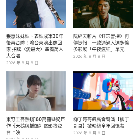
張惠妹妹妹、表妹成軍30年
阮經天新片《狂忘警探》再
後再合體！喻台東演出像回
傳捷報 一致通過入選多倫
家 招牌〈愛最大〉準備萬人
多影展「午夜瘋狂」單元
大合唱
2026 年 8 月 8 日
2026 年 8 月 8 日
東野圭吾熱銷160萬冊懸疑巨
柳丁哥哥飆高音聲演【柳丁
作《天鵝與蝙蝠》電影將登
哥哥】掀粉絲童年回憶殺
台上映
2026 年 8 月 8 日