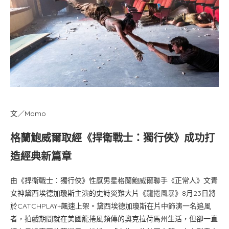
文／Momo
格蘭鮑威爾取經《捍衛戰士：獨行俠》成功打
造經典新篇章
由《捍衛戰士：獨行俠》性感男星格蘭鮑威爾聯手《正常人》文青
女神黛西埃德加瓊斯主演的史詩災難大片《
龍捲風暴
》8月23日將
於CATCHPLAY+飆速上架。黛西埃德加瓊斯在片中飾演一名追風
者，拍戲期間就在美國龍捲風頻傳的奧克拉荷馬州生活，但卻一直