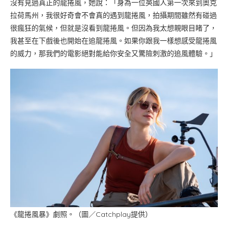
沒有見過真正的龍捲風，她說：「身為一位英國人第一次來到奧克
拉荷馬州，我很好奇會不會真的遇到龍捲風，拍攝期間雖然有碰過
很瘋狂的氣候，但就是沒看到龍捲風。但因為我太想親眼目睹了，
我甚至在下戲後也開始在追龍捲風。如果你跟我一樣想感受龍捲風
的威力，那我們的電影絕對能給你安全又驚險刺激的追風體驗。」
《龍捲風暴》劇照。（圖／Catchplay提供）