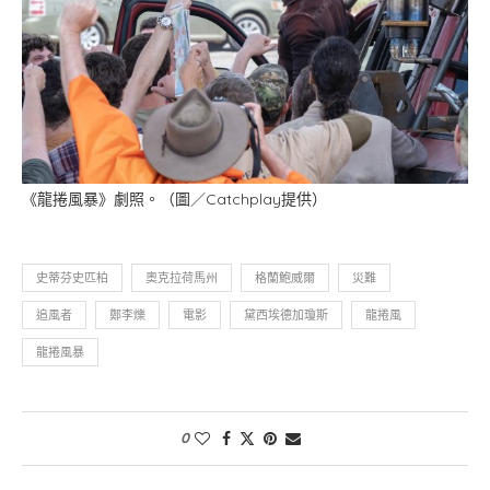
《龍捲風暴》劇照。（圖／Catchplay提供）
史蒂芬史匹柏
奧克拉荷馬州
格蘭鮑威爾
災難
追風者
鄭李爍
電影
黛西埃德加瓊斯
龍捲風
龍捲風暴
0