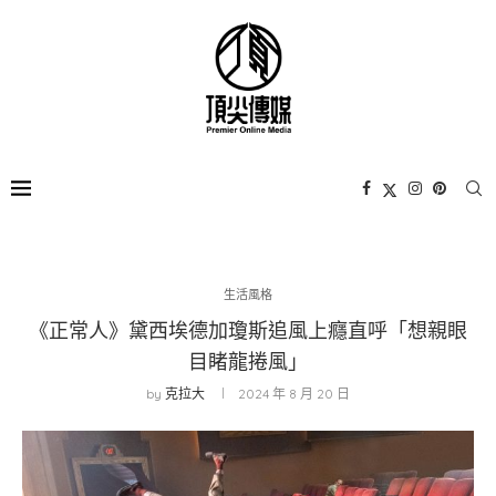
生活風格
《正常人》黛西埃德加瓊斯追風上癮直呼「想親眼
目睹龍捲風」
by
克拉大
2024 年 8 月 20 日