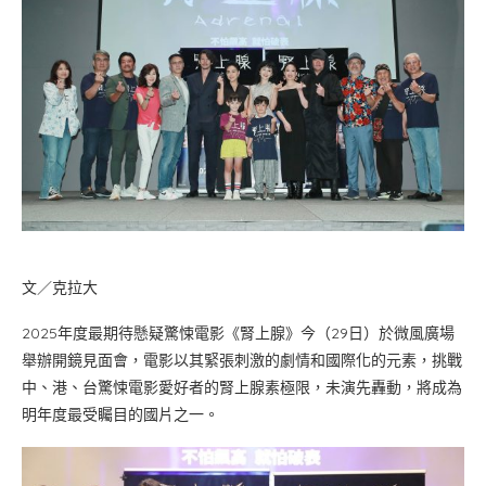
文／克拉大
2025年度最期待懸疑驚悚電影《腎上腺》今（29日）於微風廣場
舉辦開鏡見面會，電影以其緊張刺激的劇情和國際化的元素，挑戰
中、港、台驚悚電影愛好者的腎上腺素極限，未演先轟動，將成為
明年度最受矚目的國片之一。