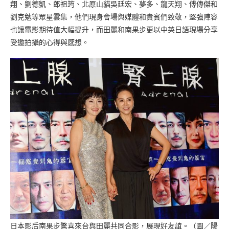
翔、劉德凱、郎祖筠、北原山貓吳廷宏、夢多、龍天翔、傅傳傑和
劉克勉等眾星雲集，他們現身會場與媒體和貴賓們致敬，堅強陣容
也讓電影期待值大幅提升，而田麗和南果步更以中英日語現場分享
受邀拍攝的心得與感想。
日本影后南果步驚喜來台與田麗共同合影，展現好友誼。（圖／陽