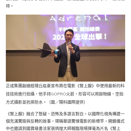
待。
正成集團副總經理丘紘豪宣布將在電影《腎上腺》中使用最新的科
技技術進行拍攝，他手持GOPRO火箭，形容可以用拋物線、空拍
方式攝影並抗摔防水。（圖／陽科國際提供）
《腎上腺》融合了懸疑、恐怖及多語言對白，以國際化視角構建一
個充滿驚險與反轉的故事，堪稱華語驚悚電影的新標竿，開鏡儀式
中也邀請到國寶級書法家張炳煌大師親臨現場揮毫為片名《腎上