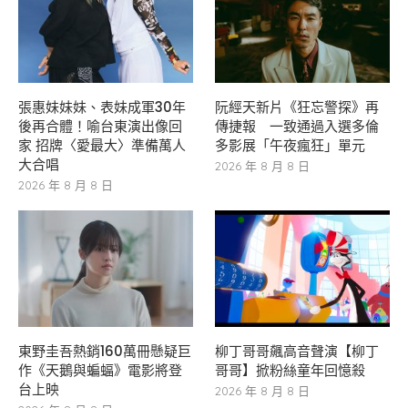
張惠妹妹妹、表妹成軍30年
阮經天新片《狂忘警探》再
後再合體！喻台東演出像回
傳捷報 一致通過入選多倫
家 招牌〈愛最大〉準備萬人
多影展「午夜瘋狂」單元
大合唱
2026 年 8 月 8 日
2026 年 8 月 8 日
東野圭吾熱銷160萬冊懸疑巨
柳丁哥哥飆高音聲演【柳丁
作《天鵝與蝙蝠》電影將登
哥哥】掀粉絲童年回憶殺
台上映
2026 年 8 月 8 日