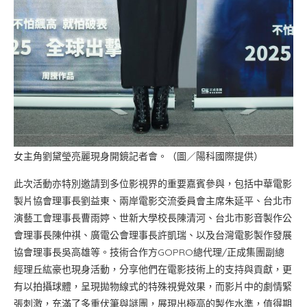
女主角劉黛瑩亮麗現身開鏡記者會。（圖／陽科國際提供）
此次活動亦特別邀請到多位影視界的重要嘉賓參與，包括中華電影
製片協會理事長劉益東、兩岸電影交流委員會主席朱延平、台北市
演藝工會理事長曹雨婷、世新大學校長陳清河、台北市影音製作公
會理事長陳仲祺、廣電公會理事長許凱瑞、以及台灣電影製作發展
協會理事長吳高雄等。技術合作方GOPRO總代理/正成集團副總
經理丘紘豪也現身活動，分享他們在電影技術上的支持與貢獻，更
有以拍攝球體，呈現拋物線式的特殊視覺效果，而影片中的劇情緊
張刺激，充滿了多重伏筆與謎團，展現出極高的製作水準，值得期