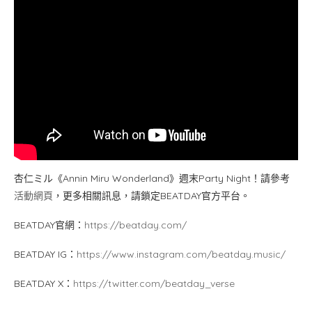
杏仁ミル《Annin Miru Wonderland》週末Party Night！請參考
活動網頁
，更多相關訊息，請鎖定BEATDAY官方平台。
BEATDAY官網：
https://beatday.com/
BEATDAY IG：
https://www.instagram.com/beatday.music/
BEATDAY X：
https://twitter.com/beatday_verse