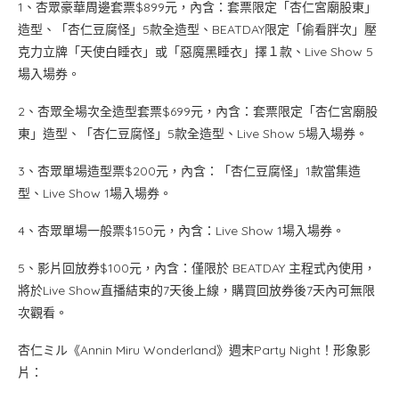
1、杏眾豪華周邊套票$899元，內含：套票限定「杏仁宮廟股東」
造型、「杏仁豆腐怪」5款全造型、BEATDAY限定「偷看胖次」壓
克力立牌「天使白睡衣」或「惡魔黑睡衣」擇１款、Live Show 5
場入場券。
2、杏眾全場次全造型套票$699元，內含：套票限定「杏仁宮廟股
東」造型、「杏仁豆腐怪」5款全造型、Live Show 5場入場券。
3、杏眾單場造型票$200元，內含：「杏仁豆腐怪」1款當集造
型、Live Show 1場入場券。
4、杏眾單場一般票$150元，內含：Live Show 1場入場券。
5、影片回放券$100元，內含：僅限於 BEATDAY 主程式內使用，
將於Live Show直播結束的7天後上線，購買回放券後7天內可無限
次觀看。
杏仁ミル《Annin Miru Wonderland》週末Party Night！形象影
片：