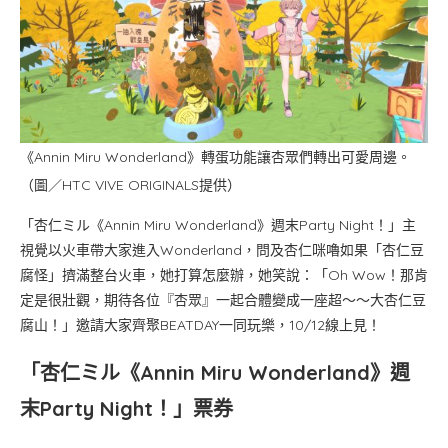
《Annin Miru Wonderland》轉蛋功能讓杏眾們轉出可愛周邊。
（圖／HTC VIVE ORIGINALS提供）
「杏仁ミル《Annin Miru Wonderland》週末Party Night！」主
視覺以火車帶大家進入Wonderland，問及杏仁咪嚕如果「杏仁豆
腐怪」擠滿整台火車，她打算怎麼辦，她笑說：「Oh Wow！那肯
定是很壯觀，期待各位『杏眾』一起合體變成一座超～～大杏仁豆
腐山！」邀請大家齊聚BEATDAY一同玩樂，10/12線上見！
「杏仁ミル《Annin Miru Wonderland》週
末Party Night！」票券