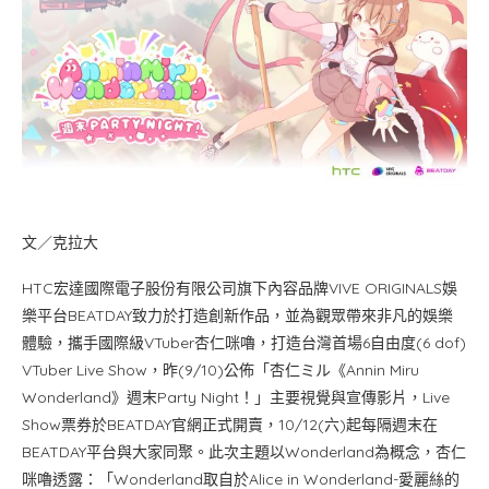
文／克拉大
HTC宏達國際電子股份有限公司旗下內容品牌VIVE ORIGINALS娛
樂平台BEATDAY致力於打造創新作品，並為觀眾帶來非凡的娛樂
體驗，攜手國際級VTuber杏仁咪嚕，打造台灣首場6自由度(6 dof)
VTuber Live Show，昨(9/10)公佈「杏仁ミル《Annin Miru
Wonderland》週末Party Night！」主要視覺與宣傳影片，Live
Show票券於BEATDAY官網正式開賣，10/12(六)起每隔週末在
BEATDAY平台與大家同聚。此次主題以Wonderland為概念，杏仁
咪嚕透露：「Wonderland取自於Alice in Wonderland-愛麗絲的