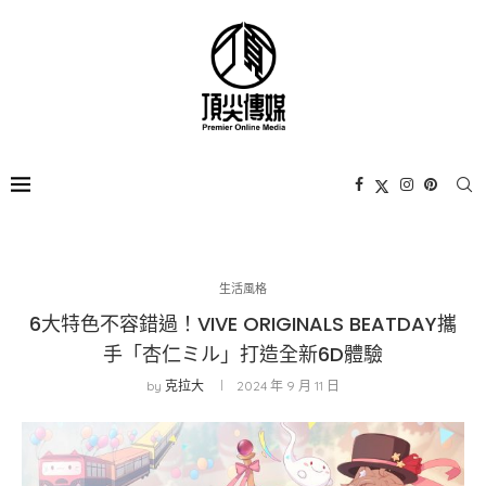
生活風格
6大特色不容錯過！VIVE ORIGINALS BEATDAY攜
手「杏仁ミル」打造全新6D體驗
by
克拉大
2024 年 9 月 11 日