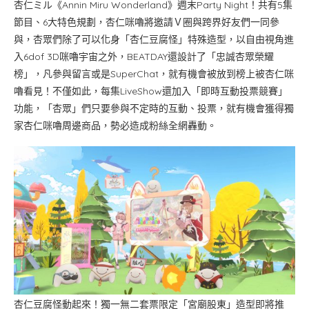
杏仁ミル《Annin Miru Wonderland》週末Party Night！共有5集
節目、6大特色規劃，杏仁咪嚕將邀請Ｖ圈與跨界好友們一同參
與，杏眾們除了可以化身「杏仁豆腐怪」特殊造型，以自由視角進
入6dof 3D咪嚕宇宙之外，BEATDAY還設計了「忠誠杏眾榮耀
榜」，凡參與留言或是SuperChat，就有機會被放到榜上被杏仁咪
嚕看見！不僅如此，每集LiveShow還加入「即時互動投票競賽」
功能，「杏眾」們只要參與不定時的互動、投票，就有機會獲得獨
家杏仁咪嚕周邊商品，勢必造成粉絲全網轟動。
杏仁豆腐怪動起來！獨一無二套票限定「宮廟股東」造型即將推