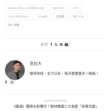
ANNIN MIRU WONDERLAND
BEATDAY
HTC
VIVE ORIGINALS
VTUBER
宏達電
杏仁ミル
杏仁咪嚕
0
克拉大
堅持到底，全力以赴。每天都要進步一點點！
previous post
《薩滿》團隊全新懼作！取材韓國三大鬼屋「長春花園」