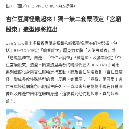
出。（圖／HTC VIVE ORIGINALS提供）
杏仁豆腐怪動起來！獨一無二套票限定「宮廟
股東」造型即將推出
Live Show推出多種獨家限定周邊和虛擬形象票券組合選擇，包
括：BEATDAY限定「偷看胖次」壓克力立牌「天使白睡衣」或
「惡魔黑睡衣」周邊、「杏仁豆腐怪」5款造型，及套票限定「杏
仁宮廟股東」造型。購買造型票券的粉絲們進入BEATDAY即可用
系列虛擬化身與杏仁咪嚕進行互動。問及杏仁咪嚕看到「杏仁豆腐
怪」變成多款特殊造型的第一反應，她表示：「覺得非常可愛！杏
仁豆腐怪這個角色已經誕生許久，一直以來都是悄悄出現在各種圖
像以及周邊中陪伴在咪嚕身邊，這次看到他們動起來，真的超興
奮！」