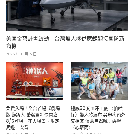
美國金穹計畫啟動 台灣無人機供應鏈迎接國防新
商機
2026 年 8 月 6 日
免費入場！全台首場《劇場
體感50度血汗工廠 〈拍噗
版 鏈鋸人 蕾潔篇》快閃店
仔〉變人體瀑布 吳申梅內外
8/6登場 花火場景、限定
交相煎 濕意盎然喊：碾壓
周邊一次看
〈心落雨〉
2026 年 8 月 5 日
2026 年 8 月 5 日