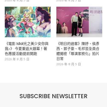
《電影 Idol光之美少女你與
《明日的過客》陳妤、侯彥
我♪》 今夏重返大銀幕！著
西、郭子豪、毛祁芸全員合
色應援活動提前開跑
體揭密「導演家梳化」拍片
日常
2026 年 8 月 5 日
2026 年 8 月 5 日
SUBSCRIBE NEWSLETTER