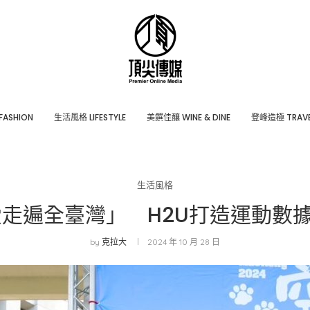
ASHION
⽣活風格 LIFESTYLE
美饌佳釀 WINE & DINE
登峰造極 TRAVE
生活風格
愛走遍全臺灣」 H2U打造運動數
by
克拉大
2024 年 10 月 28 日