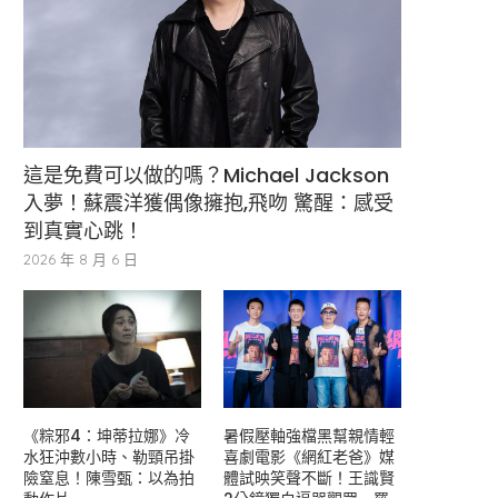
這是免費可以做的嗎？Michael Jackson
入夢！蘇震洋獲偶像擁抱,飛吻 驚醒：感受
到真實心跳！
2026 年 8 月 6 日
《粽邪4：坤蒂拉娜》冷
暑假壓軸強檔黑幫親情輕
水狂沖數小時、勒頸吊掛
喜劇電影《網紅老爸》媒
險窒息！陳雪甄：以為拍
體試映笑聲不斷！王識賢