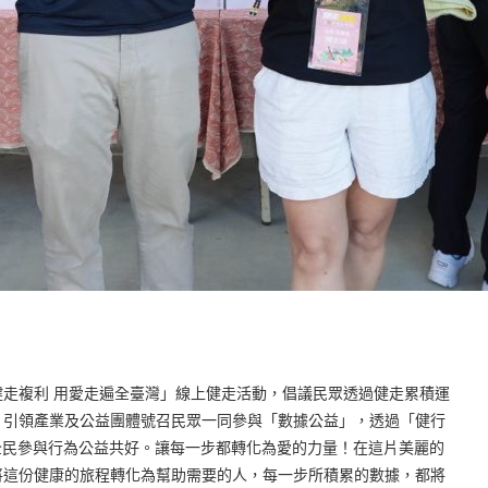
健走複利 用愛走遍全臺灣」線上健走活動，倡議民眾透過健走累積運
，引領產業及公益團體號召民眾一同參與「數據公益」，透過「健行
全民參與行為公益共好。讓每一步都轉化為愛的力量！在這片美麗的
將這份健康的旅程轉化為幫助需要的人，每一步所積累的數據，都將