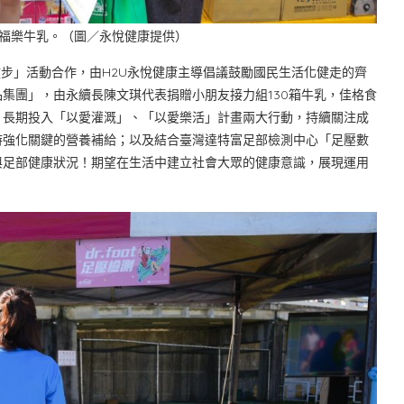
箱福樂牛乳。（圖／永悅健康提供）
路跑健步」活動合作，由H2U永悅健康主導倡議鼓勵國民生活化健走的齊
集團」，由永續長陳文琪代表捐贈小朋友接力組130箱牛乳，佳格食
，長期投入「以愛灌溉」、「以愛樂活」計畫兩大行動，持續關注成
時強化關鍵的營養補給；以及結合臺灣達特富足部檢測中心「足壓數
與足部健康狀況！期望在生活中建立社會大眾的健康意識，展現運用