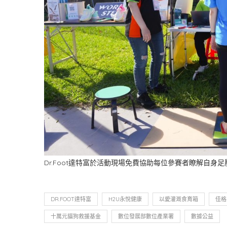
Dr.Foot達特富於活動現場免費協助每位參賽者瞭解自
DR.FOOT達特富
H2U永悅健康
以愛灌溉食育箱
佳格
十萬元貓狗救援基金
數位發展部數位產業署
數據公益