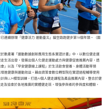
已連續辦理「健康活力 運動臺北」貓空路跑健步第18個年頭。（圖
更於數產署「運動數據創新應用生態系實證計畫」中，以數位健走運
健走生活出發，發展出個人化健走運動處方與健康促進推薦內容，透
協會」以及「早安健康線上課程」於生活飲食營養、身體活動等領
來增進健康與運動效益。藉由資策會數位轉型院在實證過程輔導使用
計與LLM模型訓練，打造AI個人健走課程及產品推薦內容，整合於健
健走及協會於各地推廣的實體健走班，增強參與者的參與度和體驗，