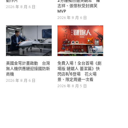
動作片
2分鐘獨白逼哭觀眾 羅
志祥、張懷秋受封搞笑
2026 年 8 月 6 日
MVP
2026 年 8 月 6 日
美國金穹計畫啟動 台灣
免費入場！全台首場《劇
無人機供應鏈迎接國防新
場版 鏈鋸人 蕾潔篇》快
商機
閃店8/6登場 花火場
景、限定周邊一次看
2026 年 8 月 6 日
2026 年 8 月 5 日