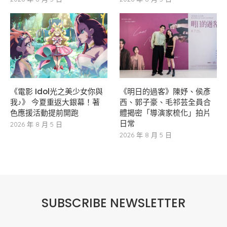
《電影 Idol光之美少女你與
《明日的過客》陳妤、侯彥
我♪》 今夏重返大銀幕！著
西、郭子豪、毛祁芸全員合
色應援活動提前開跑
體揭密「導演家梳化」拍片
日常
2026 年 8 月 5 日
2026 年 8 月 5 日
SUBSCRIBE NEWSLETTER