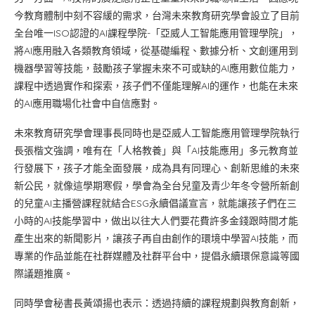
今教育體制中刻不容緩的需求，台灣未來教育研究學會設立了目前
全台唯一ISO認證的AI課程學院-「亞威人工智能應用管理學院」，
將AI應用融入各類教育領域，從基礎編程、數據分析、文創運用到
機器學習等技能，鼓勵孩子掌握未來不可或缺的AI應用數位能力，
課程中透過實作和探索，孩子們不僅能理解AI的運作，也能在未來
的AI應用職場化社會中自信應對。
未來教育研究學會理事長同時也是亞威人工智能應用管理學院執行
長張楷文強調，唯有在「人格教養」與「AI技能應用」多元教育並
行發展下，孩子才能全面發展，成為具有同理心、創新思維的未來
新公民，就像這學期寒假，學會為全台兒童及青少年冬令營所新創
的兒童AI主播營課程就結合ESG永續倡議宣言，就能讓孩子們在三
小時的AI技能學習中，做出以往大人們要花費許多金錢跟時間才能
產生出來的新聞影片，讓孩子再自由創作的環境中學習AI技能，而
專業的作品並能在社群媒體及社群平台中，提倡永續環保意識等國
際議題推廣。
同時學會秘書長黃頌揚也表示：透過持續的課程規劃與教育創新，