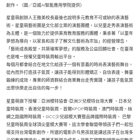
創作。（圖／亞威AI智能應用學院提供）
星童萌創辦人王雅美校長最後也說明多元教育不可或缺的表演藝
術，星童萌藝術團是文化部立案的演藝團體，以兒童走秀表演藝術
為主體，是一個致力於提供美育教育服務的團體，秉承著「以童年
夢想為導向，以家長和孩子了解文化藝術為宗旨」的經營理念，
「藝術成長殿堂，共築璀璨夢想」的服務及公益回饋社會，在臺灣
也是唯ㄧ授權兒童時裝周輸出平台。
每個月都會結合在地文化給孩子一個有意義的時尚表演藝術舞台，
從內而外打造孩子氣質，讓孩子能得到形體矯正、自信表達、舞臺
鍛練的成效，專業的師資群結合商業舞台走秀實踐，讓孩子能氣質
出眾快樂走出自信的每一步！
星童萌旗下授權：亞洲模特協會-亞洲少兒模特台灣大賽 、日本兒
童時裝周、香港兒童時裝周、首爾KPOP時裝周、澳門時裝周、絲
綢之路國際時裝周、SICC少兒超模大賽暨品牌國際時裝周、 巴黎
兒童時裝周全球頂尖童模大賽等。這次學會聯盟帶領孩子們一起包
場支持台灣電影創作，所選的電影乒乓男孩就是講述孩子在台灣多