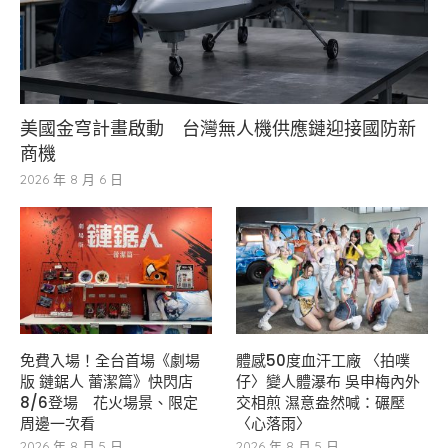
美國金穹計畫啟動 台灣無人機供應鏈迎接國防新
商機
2026 年 8 月 6 日
免費入場！全台首場《劇場
體感50度血汗工廠 〈拍噗
版 鏈鋸人 蕾潔篇》快閃店
仔〉變人體瀑布 吳申梅內外
8/6登場 花火場景、限定
交相煎 濕意盎然喊：碾壓
周邊一次看
〈心落雨〉
2026 年 8 月 5 日
2026 年 8 月 5 日