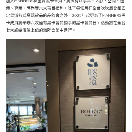
加入MANNERS私董會黑卡會員，將擁有以事業、人脈、空間、禮
儀、尊榮、時尚等六大項目福利，除了每個月在全台吹吹風會館固
定舉辦各式高端飲品的品飲會之外，2025年起更為了MANNERS黑
卡成員將舉辦六次僅有黑卡會員獨享的黑卡會員日，活動將在全台
七大處總價值上億的海陸會館中進行。