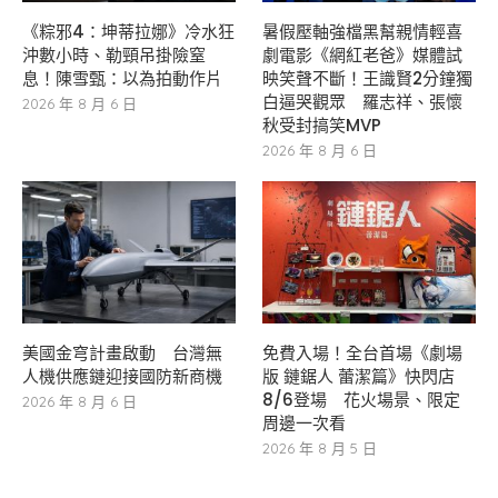
《粽邪4：坤蒂拉娜》冷水狂
暑假壓軸強檔黑幫親情輕喜
沖數小時、勒頸吊掛險窒
劇電影《網紅老爸》媒體試
息！陳雪甄：以為拍動作片
映笑聲不斷！王識賢2分鐘獨
白逼哭觀眾 羅志祥、張懷
2026 年 8 月 6 日
秋受封搞笑MVP
2026 年 8 月 6 日
美國金穹計畫啟動 台灣無
免費入場！全台首場《劇場
人機供應鏈迎接國防新商機
版 鏈鋸人 蕾潔篇》快閃店
8/6登場 花火場景、限定
2026 年 8 月 6 日
周邊一次看
2026 年 8 月 5 日