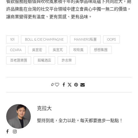
餐飲服務經驗值與吹吹風累積十年的美學品味底蘊下共同壯大，期
許品牌能在台灣的社交平台領域中建立會員心中獨一無二的價值，
讓商業變得更有溫度、更有質感、更有品味。
101
BOLL & CIE CHAMPAGNE
MANNERS私董
OOPS
OZARA
吳宣宏
吳宣芃
吹吹風
想想集團
百老匯樂團
茹曦酒店
許志榮
0
克拉大
堅持到底，全力以赴。每天都要進步一點點！