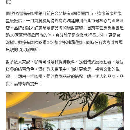
供）
而吹吹風精品咖啡館目前在台北擁有6間直營門市，這次首次插旗
星級飯店，一口氣將觸角從外島澎湖延伸到台北市最核心的國際酒
店。品牌創辦人許志榮是該品牌的絕對靈魂，目前掌管想想集團超
過30家直營餐飲門市的他，身分除了是企業執行長之外，更是台
灣極少數擁有國際認證CQI咖啡杯測師證照，同時在各大咖啡展場
出現的頂尖咖啡師。
對多數人來說，咖啡可能是杯提神飲料、是個儀式感啟動器、是個
搭餐的綠葉角色，但在許志榮眼中，咖啡更像是「禮儀文化的載
體」，藉由一杯咖啡，從沖煮到品飲的過程，讓一個人的品味、品
質、品德有所提升。