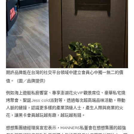
期許品牌能在台灣的社交平台領域中建立會員心中獨一無二的價
值。（圖／品牌提供）
例如海上遊艇私廚饗宴、專享澎湖花火VIP觀景席位、豪華私宅燒
烤聚會、聖誕Jess cold派對等，透過每次超高端品味活動，帶動
人脈的鏈接，認識更多樣的產業頂級人士，產生人際與商業的火
花，讓黑卡會員越玩越有趣，越玩越有錢。
想想集團總經理吳宣宏表示，MANNERS私董會在想想集團的超強