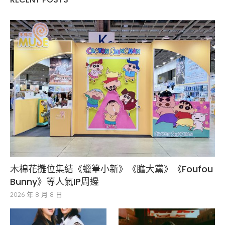
木棉花攤位集結《蠟筆小新》《膽大黨》《Foufou
Bunny》等人氣IP周邊
2026 年 8 月 8 日