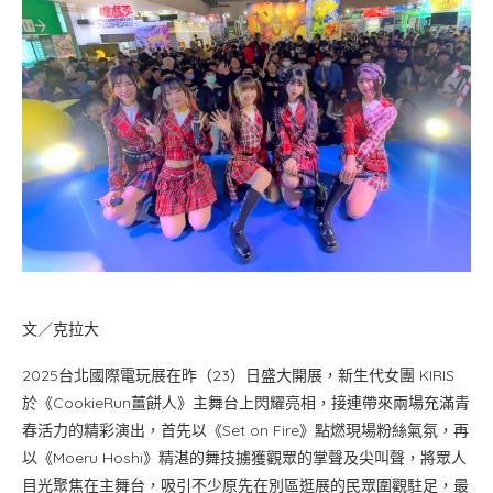
文／克拉大
2025台北國際電玩展在昨（23）日盛大開展，新生代女團 KIRIS
於《CookieRun薑餅人》主舞台上閃耀亮相，接連帶來兩場充滿青
春活力的精彩演出，首先以《Set on Fire》點燃現場粉絲氣氛，再
以《Moeru Hoshi》精湛的舞技擄獲觀眾的掌聲及尖叫聲，將眾人
目光聚焦在主舞台，吸引不少原先在別區逛展的民眾圍觀駐足，最