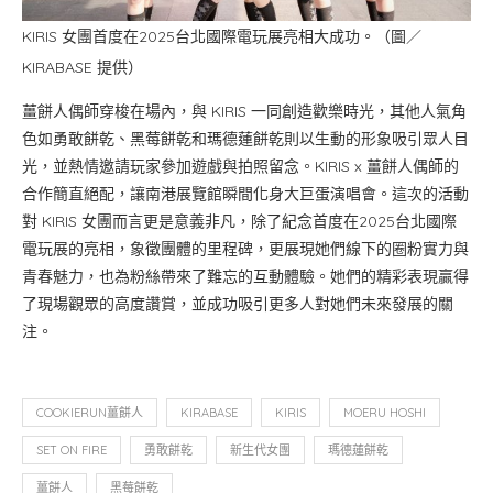
KIRIS 女團首度在2025台北國際電玩展亮相大成功。（圖／
KIRABASE 提供）
薑餅人偶師穿梭在場內，與 KIRIS 一同創造歡樂時光，其他人氣角
色如勇敢餅乾、黑莓餅乾和瑪德蓮餅乾則以生動的形象吸引眾人目
光，並熱情邀請玩家參加遊戲與拍照留念。KIRIS x 薑餅人偶師的
合作簡直絕配，讓南港展覽館瞬間化身大巨蛋演唱會。這次的活動
對 KIRIS 女團而言更是意義非凡，除了紀念首度在2025台北國際
電玩展的亮相，象徵團體的里程碑，更展現她們線下的圈粉實力與
青春魅力，也為粉絲帶來了難忘的互動體驗。她們的精彩表現贏得
了現場觀眾的高度讚賞，並成功吸引更多人對她們未來發展的關
注。
COOKIERUN薑餅人
KIRABASE
KIRIS
MOERU HOSHI
SET ON FIRE
勇敢餅乾
新生代女團
瑪德蓮餅乾
薑餅人
黑莓餅乾