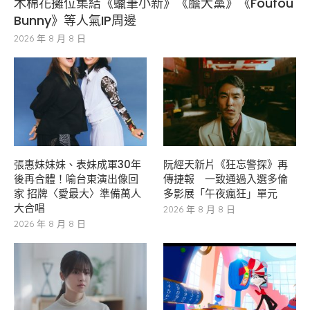
木棉花攤位集結《蠟筆小新》《膽大黨》《Foufou
Bunny》等人氣IP周邊
2026 年 8 月 8 日
張惠妹妹妹、表妹成軍30年
阮經天新片《狂忘警探》再
後再合體！喻台東演出像回
傳捷報 一致通過入選多倫
家 招牌〈愛最大〉準備萬人
多影展「午夜瘋狂」單元
大合唱
2026 年 8 月 8 日
2026 年 8 月 8 日