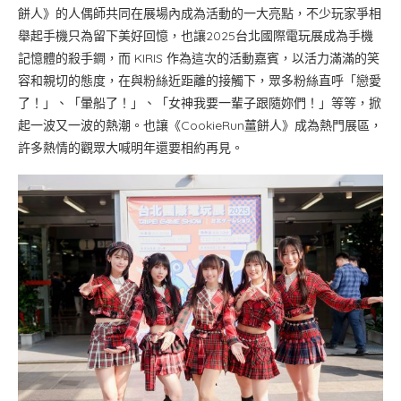
餅人》的人偶師共同在展場內成為活動的一大亮點，不少玩家爭相
舉起手機只為留下美好回憶，也讓2025台北國際電玩展成為手機
記憶體的殺手鐧，而 KIRIS 作為這次的活動嘉賓，以活力滿滿的笑
容和親切的態度，在與粉絲近距離的接觸下，眾多粉絲直呼「戀愛
了！」、「暈船了！」、「女神我要一輩子跟隨妳們！」等等，掀
起一波又一波的熱潮。也讓《CookieRun薑餅人》成為熱門展區，
許多熱情的觀眾大喊明年還要相約再見。