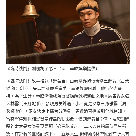
《臨時決鬥》劇照胡子彤。（圖／華映娛樂提供）
《臨時決鬥》故事描述「鍾磊舍」由泰拳界的傳奇拳王鍾磊（古天
樂 飾）創立，矢志培訓職業拳手，拳館經營困難，他仍努力堅
持，為了生計，拳館漸漸成為婆婆媽媽減肥運動之地。廣告界女強
人林雪（王丹妮 飾）發現男友外遇，小三竟是女拳王孫雅雲（周
秀娜 飾），兩女決定上擂台分勝負，更透過直播鬧到全城皆知。
當林雪得知孫雅雲曾是鍾磊的徒弟後，便到鍾磊舍學拳，沒想到鍾
磊的太太是女演員莫嘉莉（梁詠琪 飾），二人曾在拍廣時產生衝
突。在鍾磊的嚴格訓練下，一直是人生勝利組的林雪感到前所未有