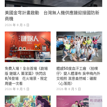
美國金穹計畫啟動 台灣無人機供應鏈迎接國防新
商機
2026 年 8 月 6 日
免費入場！全台首場《劇場
體感50度血汗工廠 〈拍噗
版 鏈鋸人 蕾潔篇》快閃店
仔〉變人體瀑布 吳申梅內外
8/6登場 花火場景、限定
交相煎 濕意盎然喊：碾壓
周邊一次看
〈心落雨〉
2026 年 8 月 5 日
2026 年 8 月 5 日