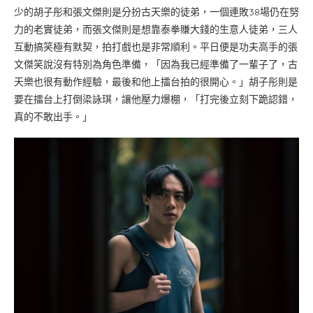
少的胡子彤和張文傑則是分扮古天樂的徒弟，一個連敗38場仍在努
力的老實徒弟，而張文傑則是想靠泰拳賺大錢的生意人徒弟，三人
互動搞笑極有默契，拍打戲也是非常順利。平日便是功夫高手的張
文傑笑說沒有特別為角色準備，「因為我已經準備了一輩子了，古
天樂也很有動作經驗，最後和他上擂台拍的很開心。」胡子彤則是
要在擂台上打倒梁詠琪，讓他壓力爆棚，「打完後立刻下跪認錯，
真的不敢出手。」