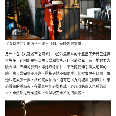
《臨時決鬥》劇照伍允龍。（圖／華映娛樂提供）
另外，在《九龍城寨之圍城》中扮演魚蛋妹的小童星王尹菁己經長
大許多，這回則是扮演古天樂和梁詠琪的可愛女兒，有一場她要大
膽去捏古天樂的臉頰，讓她直呼怕怕，不敢隨便伸手掐大前輩的
臉，古天樂完款不介意，還指導她不如兩手一起捏會更有效果，讓
她決定放膽一捏，終於完成拍攝。還有在《九龍城寨之圍城》中忠
心護主的喬靖夫，在電影中則是變身成一心想收購古天樂房的商
人，雖然都是光頭造型，但呈現完全不同的面貌。