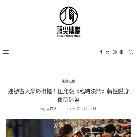
生活風格
迷戀古天樂終出櫃！伍允龍《臨時決鬥》轉性變身
傻萌迷弟
by
克拉大
2025 年 3 月 12 日