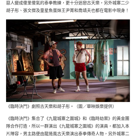
惡人變成傻里傻氣的泰拳教練，更十分迷戀古天樂，另外城寨二少
胡子彤、張文傑及童星魚蛋妹王尹菁和喬靖夫也都在電影中現身！
《臨時決鬥》劇照古天樂和胡子彤。（圖／華映娛樂提供）
《臨時決鬥》集合了《九龍城寨之圍城》和《臨時劫案》的黃金團
隊合作打造，所以一群演出《九龍城寨之圍城》的演員，都加入本
片陣容，男主路便由龍捲風古天樂演出泰拳傳奇人物，另外城寨二