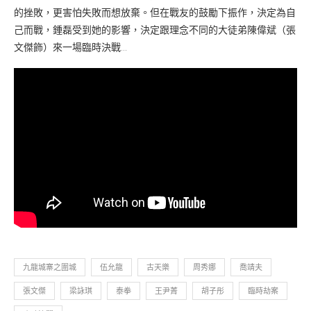
的挫敗，更害怕失敗而想放棄。但在戰友的鼓勵下振作，決定為自
己而戰，鍾磊受到她的影響，決定跟理念不同的大徒弟陳偉斌（張
文傑飾）來一場臨時決戰…
九龍城寨之圍城
伍允龍
古天樂
周秀娜
喬靖夫
張文傑
梁詠琪
泰拳
王尹菁
胡子彤
臨時劫案