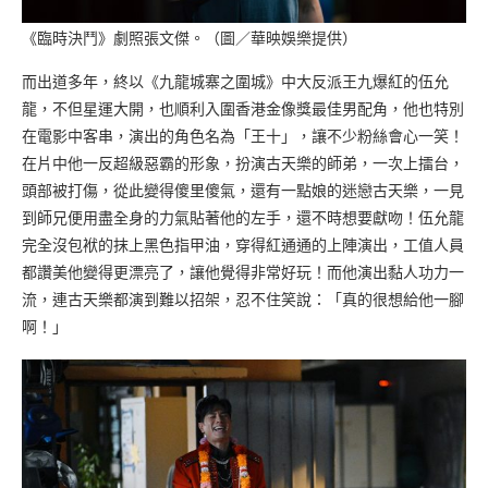
《臨時決鬥》劇照張文傑。（圖／華映娛樂提供）
而出道多年，終以《九龍城寨之圍城》中大反派王九爆紅的伍允
龍，不但星運大開，也順利入圍香港金像獎最佳男配角，他也特別
在電影中客串，演出的角色名為「王十」，讓不少粉絲會心一笑！
在片中他一反超級惡霸的形象，扮演古天樂的師弟，一次上擂台，
頭部被打傷，從此變得傻里傻氣，還有一點娘的迷戀古天樂，一見
到師兄便用盡全身的力氣貼著他的左手，還不時想要獻吻！伍允龍
完全沒包袱的抹上黑色指甲油，穿得紅通通的上陣演出，工值人員
都讚美他變得更漂亮了，讓他覺得非常好玩！而他演出黏人功力一
流，連古天樂都演到難以招架，忍不住笑說：「真的很想給他一腳
啊！」