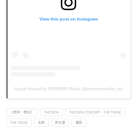
View this post on Instagram
A post shared by PREMIER Media (@premiermedia_tw)
《他年．她日》
TAEYEON
TAEYEON CONCERT - THE TENSE
THE TENSE
太妍
許光漢
電影