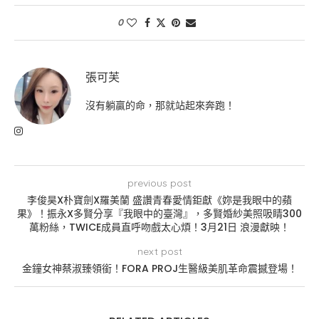
0
張可芙
沒有躺贏的命，那就站起來奔跑！
previous post
李俊昊X朴寶劍X羅美蘭 盛讚青春愛情鉅獻《妳是我眼中的蘋
果》！振永X多賢分享『我眼中的臺灣』，多賢婚紗美照吸睛300
萬粉絲，TWICE成員直呼吻戲太心煩！3月21日 浪漫獻映！
next post
金鐘女神蔡淑臻領銜！FORA PROJ生醫級美肌革命震撼登場！