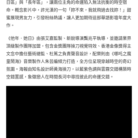
日區」與「長年區」，讓兩位主角的命運陷入無法抗衡的時空宿
命。概念影片中，許光漢的一句「妳不來，我就飛過去找妳！」甜
蜜展現男友力，引發粉絲熱議，讓人更加期待這部華語影壇年度大
作。
《他年．她日》由張艾嘉監製、新銳導演龔兆平執導，並邀請業界
頂級製作團隊加盟，包含金獎團隊操刀視覺特效、香港金像獎得主
文念中擔任藝術總監、杜篤之負責聲音設計，配樂則由《哪吒之魔
童鬧海》音樂製作人朱芸編傾力打造，全方位呈現穿越時空的奇幻
氛圍。海報由知名設計師黃海操刀，以藍紫色調與雲霧交錯構築時
空錯置感，象徵戀人在時間長河中尋找彼此的命運交錯。