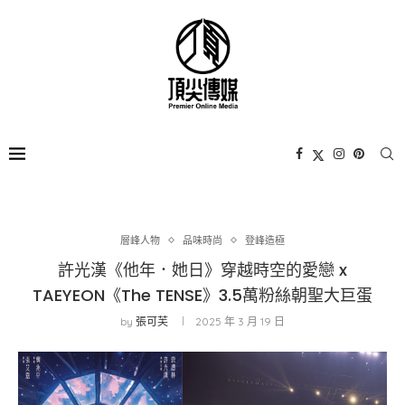
層峰⼈物
品味時尚
登峰造極
許光漢《他年．她日》穿越時空的愛戀 x
TAEYEON《The TENSE》3.5萬粉絲朝聖大巨蛋
by
張可芙
2025 年 3 月 19 日