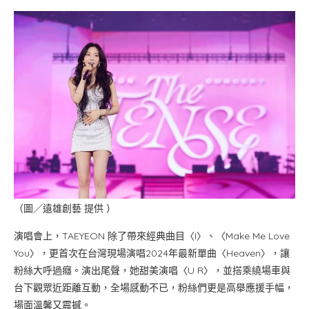
（圖／遠雄創藝 提供 ）
演唱會上，TAEYEON 除了帶來經典曲目〈I〉、〈Make Me Love
You〉，更首次在台灣現場演唱2024年最新單曲〈Heaven〉，讓
粉絲大呼過癮。演出尾聲，她甜美演唱〈U R〉，並搭乘繞場車與
台下觀眾近距離互動，全場感動不已，粉絲們更是高舉應援手幅，
場面溫馨又震撼。