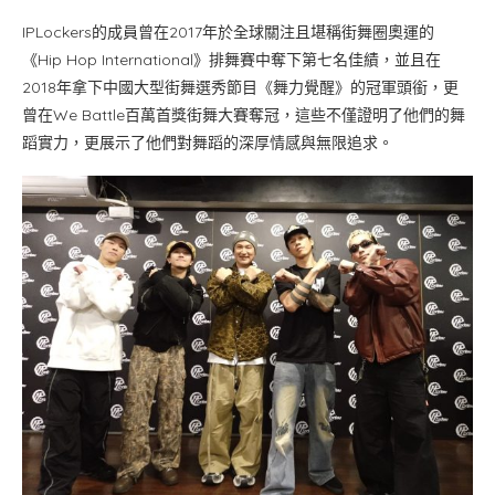
IPLockers的成員曾在2017年於全球關注且堪稱街舞圈奧運的
《Hip Hop International》排舞賽中奪下第七名佳績，並且在
2018年拿下中國大型街舞選秀節目《舞力覺醒》的冠軍頭銜，更
曾在We Battle百萬首獎街舞大賽奪冠，這些不僅證明了他們的舞
蹈實力，更展示了他們對舞蹈的深厚情感與無限追求。