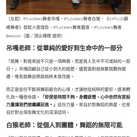
（左起）IPLockers舞者吊嘎、IPLockers舞者白猴、《S+PLUS巔
峰舞者》發起人張瑞哲、IPLockers舞者囂張、IPLockers舞者
Benson（圖／頂尖傳媒 提供）
吊嘎老師：從單純的愛好到生命中的一部分
「跳舞，對我來說不只是一項興趣，而是我人生中不可或缺的一部
分。」吊嘎回顧自己從小到大的經歷，儘管面對過無數挑戰與變
遷，唯有跳舞這條路始終未曾改變。
而正是這份不斷與舞蹈磨合的心境，才讓他從純粹的愛好，逐漸轉
化為一種使命感。
「即便是時間不夠，身體疲憊，心中依然有那股
力量讓我們想繼續前進。」
這份力量，來自於對舞蹈的熱愛，也來
自於對台灣街舞文化的深深認同。
白猴老師：從個人到團體，舞蹈的無限可能