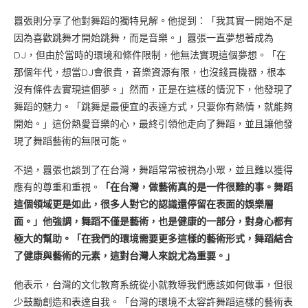
囂張則分享了他對舞蹈的獨特見解。他提到：「我其實一開始不是
因為喜歡跳舞才開始跳舞，而是音樂。」囂張一直夢想著成為
DJ，但由於當時的環境和條件限制，他無法實現這個夢想。「在
那個年代，想當DJ會很貴，音樂資源有限，也沒錢買機器，根本
沒有條件去實現這個夢。」然而，正是在這樣的情況下，他發現了
舞蹈的魅力。「跳舞是最便宜的表達方式，只要你有熱情，就能夠
開始。」這份熱愛音樂的心，最終引領他走向了舞蹈，並且讓他發
現了舞蹈藝術的無限可能。
不過，囂張也談到了在台灣，舞蹈常常被視為小眾，並且難以獲得
應有的尊重和重視。
「在台灣，做藝術真的是一件很難的事。舞蹈
這個領域更是如此，很多人對它的認識還停留在表面的娛樂層
面。」他強調，舞蹈不僅是藝術，也是健康的一部分，對身心都有
極大的幫助。「在我們的環境需要更多這樣的藝術形式，舞蹈結合
了健康與藝術的元素，這對台灣人來說尤為重要。」
他表示，台灣的文化教育系統從小就教導我們應該如何做事，但很
少鼓勵創造和表達自我。「台灣的環境不太容許舞蹈這樣的藝術表