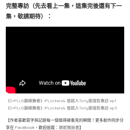
完整專訪（先去看上一集，這集完後還有下一
集，敬請期待）：
《S+PLUS巔峰舞者》IPLockers& 發起人Tony張瑞哲專訪 ep1.
《S+PLUS巔峰舞者》IPLockers& 發起人Tony張瑞哲專訪 ep3.
【作者喜歡寫字與記錄每一個值得被看見的瞬間！更多創作同步分
享在 Facebook，歡迎追蹤：
鎖妮雅臉書
】