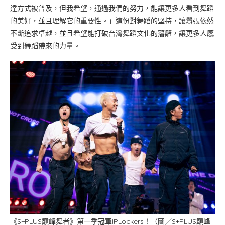
達方式被普及，但我希望，通過我們的努力，能讓更多人看到舞蹈
的美好，並且理解它的重要性。」這份對舞蹈的堅持，讓囂張依然
不斷追求卓越，並且希望能打破台灣舞蹈文化的藩籬，讓更多人感
受到舞蹈帶來的力量。
《S+PLUS巔峰舞者》第一季冠軍IPLockers！（圖／S+PLUS巔峰