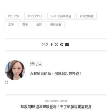
BENSON
IPLOCKERS
S+PLUS巔峰舞者
台灣實境秀
吊嘎
囂張
白猴
街舞比賽
0
張可芙
沒有躺贏的命，那就站起來奔跑！
previous post
華歌爾55週年耀眼登場！王子邱勝翊驚喜現身