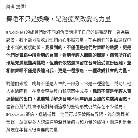
舞者 提供）
舞蹈不只是娛樂，是治癒與改變的力量
IPLockers的成員們從不同的角度講述了自己的跳舞歷程，身為採
訪者，我不斷地接收到他們內心那股力量，在與他們的對話過程中
也不斷的被感動著。
我看到的，不僅僅是他們對舞蹈的熱愛，更是
他們從舞蹈中所看到的台灣，看到年輕人面臨的問題，儘管所在的
環境充滿艱難與挑戰，但他們依然選擇留在台灣接受這份困難，並
相信舞蹈不僅是表達自我，更是一種療癒，一種改變社會的力量。
對他們來說，跳舞不僅是人生的一部分，它是一種途徑，幫助年輕
人走過困難，在學會堅持與自我認同中成長。
舞蹈不僅是年輕人表
達情感的出口，還能幫助解決台灣不同年齡層面臨的焦慮與困惑。
儘管台灣的社會環境對舞蹈這樣的藝術形式仍然存在不少偏見，
IPLockers堅信，透過街舞，他們可以突破所有界限，為台灣舞者
發聲，並讓更多人認識這項深具治癒力和力量的藝術，而這也是台
灣現在年輕人很需要的力量！