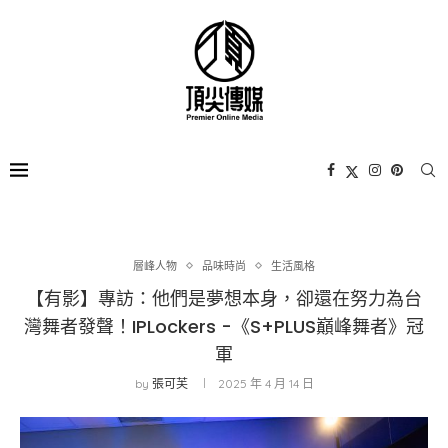
層峰⼈物
品味時尚
生活風格
【有影】專訪：他們是夢想本身，卻還在努力為台
灣舞者發聲！IPLockers -《S+PLUS巔峰舞者》冠
軍
by
張可芙
2025 年 4 月 14 日