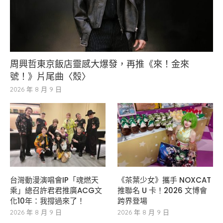
周興哲東京飯店靈感大爆發，再推《來！金來
號！》片尾曲〈殼〉
2026 年 8 月 9 日
台灣動漫演唱會IP「魂燃天
《茶葉少女》攜手 NOXCAT
乘」總召許君君推廣ACG文
推聯名 U 卡！2026 文博會
化10年：我撐過來了！
跨界登場
2026 年 8 月 9 日
2026 年 8 月 9 日