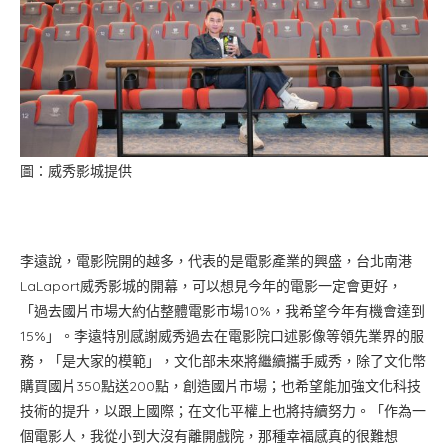
圖：威秀影城提供
李遠說，電影院開的越多，代表的是電影產業的興盛，台北南港
LaLaport威秀影城的開幕，可以想見今年的電影一定會更好，
「過去國片市場大約佔整體電影市場10%，我希望今年有機會達到
15%」。李遠特別感謝威秀過去在電影院口述影像等領先業界的服
務，「是大家的模範」，文化部未來將繼續攜手威秀，除了文化幣
購買國片350點送200點，創造國片市場；也希望能加強文化科技
技術的提升，以跟上國際；在文化平權上也將持續努力。「作為一
個電影人，我從小到大沒有離開戲院，那種幸福感真的很難想