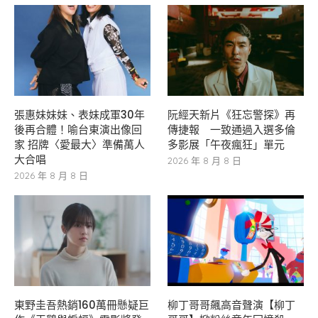
張惠妹妹妹、表妹成軍30年
阮經天新片《狂忘警探》再
後再合體！喻台東演出像回
傳捷報 一致通過入選多倫
家 招牌〈愛最大〉準備萬人
多影展「午夜瘋狂」單元
大合唱
2026 年 8 月 8 日
2026 年 8 月 8 日
東野圭吾熱銷160萬冊懸疑巨
柳丁哥哥飆高音聲演【柳丁