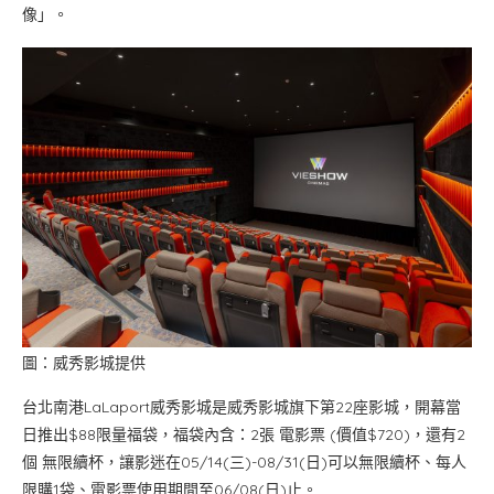
像」。
圖：威秀影城提供
台北南港LaLaport威秀影城是威秀影城旗下第22座影城，開幕當
日推出$88限量福袋，福袋內含：2張 電影票 (價值$720)，還有2
個 無限續杯，讓影迷在05/14(三)-08/31(日)可以無限續杯、每人
限購1袋、電影票使用期間至06/08(日)止。