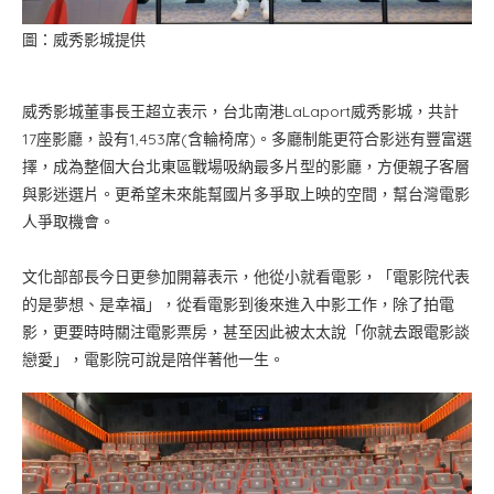
圖：威秀影城提供
威秀影城董事長王超立表示，台北南港LaLaport威秀影城，共計
17座影廳，設有1,453席(含輪椅席)。多廳制能更符合影迷有豐富選
擇，成為整個大台北東區戰場吸納最多片型的影廳，方便親子客層
與影迷選片。更希望未來能幫國片多爭取上映的空間，幫台灣電影
人爭取機會。
文化部部長今日更參加開幕表示，他從小就看電影，「電影院代表
的是夢想、是幸福」，從看電影到後來進入中影工作，除了拍電
影，更要時時關注電影票房，甚至因此被太太說「你就去跟電影談
戀愛」，電影院可說是陪伴著他一生。