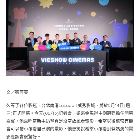
文／張可芙
久等了各位影迷，台北南港LaLaport威秀影城，將於5月14日(週
三)正式開幕。今天(05/13)記者會，邀來金馬得主劉冠廷擔任開幕
嘉賓，他直呼當新手奶爸真是沒空放風看電影，希望以後能常有機
會可以帶小孩看自己演的電影，他更笑說希望小孩看到爸媽演的電
影應該會很驚訝。