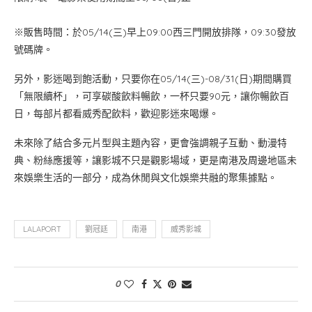
※販售時間：於05/14(三)早上09:00西三門開放排隊，09:30發放
號碼牌。
另外，影迷喝到飽活動，只要你在05/14(三)-08/31(日)期間購買
「無限續杯」，可享碳酸飲料暢飲，一杯只要90元，讓你暢飲百
日，每部片都看威秀配飲料，歡迎影迷來喝爆。
未來除了結合多元片型與主題內容，更會強調親子互動、動漫特
典、粉絲應援等，讓影城不只是觀影場域，更是南港及周邊地區未
來娛樂生活的一部分，成為休閒與文化娛樂共融的聚集據點。
LALAPORT
劉冠廷
南港
威秀影城
0