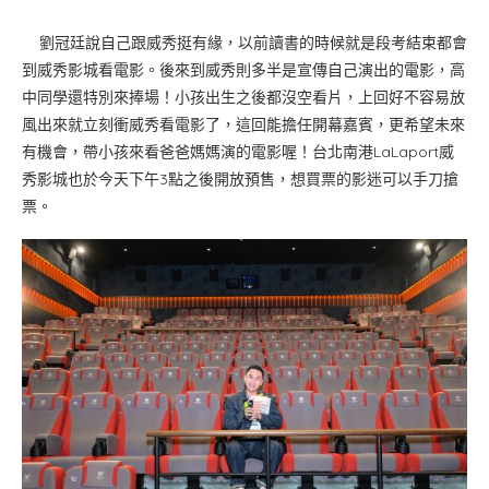
劉冠廷說自己跟威秀挺有緣，以前讀書的時候就是段考結束都會
到威秀影城看電影。後來到威秀則多半是宣傳自己演出的電影，高
中同學還特別來捧場！小孩出生之後都沒空看片，上回好不容易放
風出來就立刻衝威秀看電影了，這回能擔任開幕嘉賓，更希望未來
有機會，帶小孩來看爸爸媽媽演的電影喔！台北南港LaLaport威
秀影城也於今天下午3點之後開放預售，想買票的影迷可以手刀搶
票。