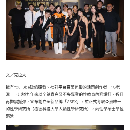
文／克拉大
擁有YouTube破億觀看、社群平台百萬追蹤的話題創作者「1G老
濕」，出道九年來以辛辣直白又不失專業的性教育內容爆紅，近日
再拋震撼彈，宣布創立全新品牌「GSEX」，並正式考取亞洲唯一
的性學研究所（樹德科技大學人類性學研究所），向性學碩士學位
邁進！