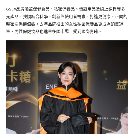
GSEX品牌涵蓋保健食品、私密保養品、情趣用品及線上課程等多
元產品，強調結合科學、創新與使用者需求，打造更健康、正向的
親密關係價值觀。去年品牌推出的女性私密保養品更成為銷售冠
軍，男性保健食品也進軍多國市場，受到國際青睞。