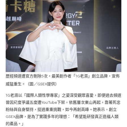
歷經頻道遭官方刪除5次，最美創作者「1G老濕」創立品牌，宣佈
威猛重生。（圖／GSEX提供）
1G老濕以「國際人類性學專家」之姿深受觀眾喜愛，即便過去頻道
曾因尺度爭議五度遭YouTube下架，依舊屢次東山再起，靠著死忠
粉絲與自身堅持，挺過重重挑戰，如今再創高峰。她表示，創立
GSEX品牌，是為了實踐多年的理想：「希望能研發真正造福人類
的產品。」