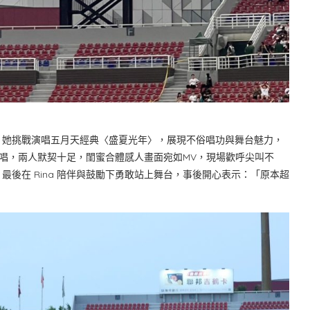
！她挑戰演唱五月天經典〈盛夏光年〉，展現不俗唱功與舞台魅力，
警陪唱，兩人默契十足，閨蜜合體感人畫面宛如MV，現場歡呼尖叫不
後在 Rina 陪伴與鼓勵下勇敢站上舞台，事後開心表示：「原本超