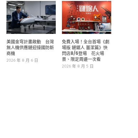
美國金穹計畫啟動 台灣
免費入場！全台首場《劇
無人機供應鏈迎接國防新
場版 鏈鋸人 蕾潔篇》快
商機
閃店8/6登場 花火場
景、限定周邊一次看
2026 年 8 月 6 日
2026 年 8 月 5 日