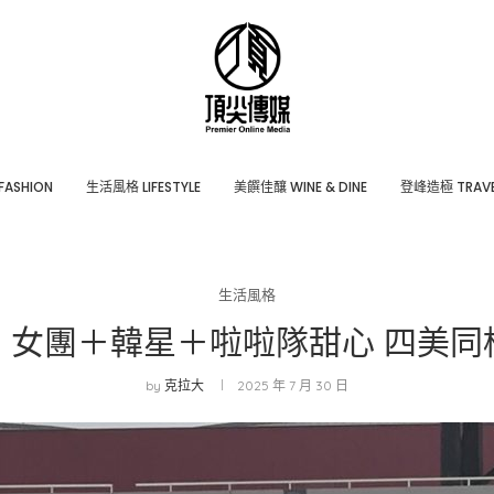
ASHION
⽣活風格 LIFESTYLE
美饌佳釀 WINE & DINE
登峰造極 TRAVE
生活風格
！女團＋韓星＋啦啦隊甜心 四美同
by
克拉大
2025 年 7 月 30 日