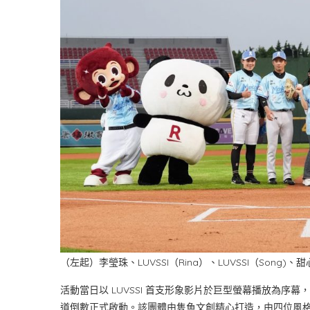
（左起）李瑩珠、LUVSSI（Rina）、LUVSSI（Song
活動當日以 LUVSSI 首支形象影片於巨型螢幕播放為序幕
道倒數正式啟動。該團體由隻魚文創精心打造，由四位風