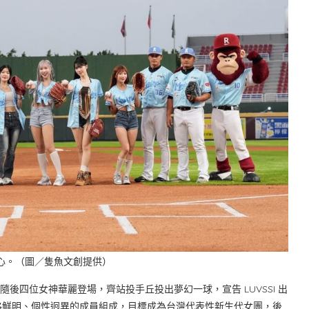
)、甜心。（圖／隻魚文創提供）
，隨後四位女神華麗登場，齊站投手丘投出夢幻一球，宣告 LUVSSI 出
格鮮明、個性迥異的成員組成，目標成為台灣代表性新生代女團，後