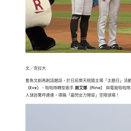
文／克拉大
隻魚文創再創話題話，於日前樂天桃猿主場「主題日」活
（Eve）
、啦啦隊轉型歌手
謝艾娜（Rina）
與電競啦啦隊
人球迷驚呼連連，堪稱「最閃女力陣容」空降球場！