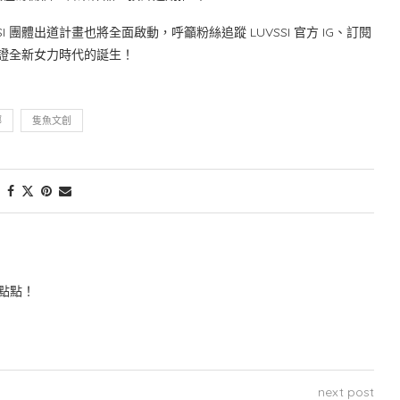
團體出道計畫也將全面啟動，呼籲粉絲追蹤 LUVSSI 官方 IG、訂閱
，見證全新女力時代的誕生！
娜
隻魚文創
點點！
next post