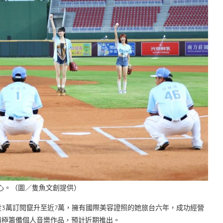
)、甜心。（圖／隻魚文創提供）
3萬訂閱竄升至近7萬，擁有國際美容證照的她旅台六年，成功經營
積極籌備個人音樂作品，預計近期推出。