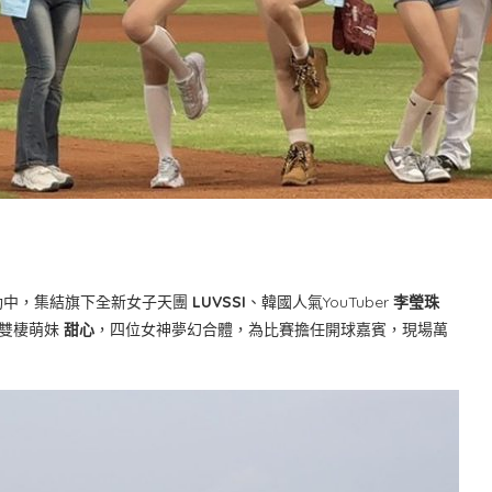
動中，集結旗下全新女子天團
LUVSSI
、韓國人氣YouTuber
李瑩珠
雙棲萌妹
甜心
，四位女神夢幻合體，為比賽擔任開球嘉賓，現場萬