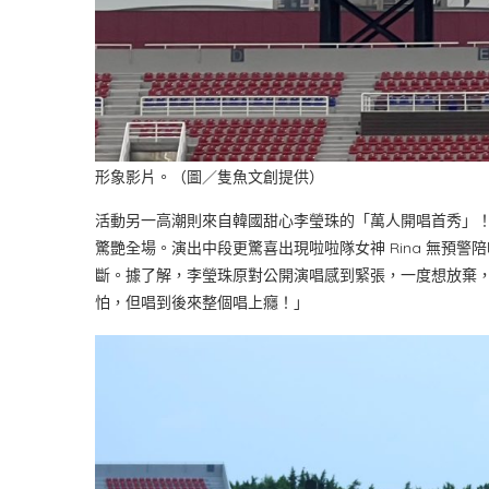
形象影片。（圖／隻魚文創提供）
活動另一高潮則來自韓國甜心李瑩珠的「萬人開唱首秀」
驚艷全場。演出中段更驚喜出現啦啦隊女神 Rina 無預
斷。據了解，李瑩珠原對公開演唱感到緊張，一度想放棄，最
怕，但唱到後來整個唱上癮！」