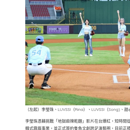
（左起）李瑩珠、LUVSSI（Rina）、LUVSSI（Song
李瑩珠憑藉挑戰「地獄麻辣乾麵」影片在台爆紅，短時間從
韓式霧眉事業，並正式簽約隻魚文創跨足演藝圈，目前正