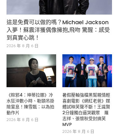
這是免費可以做的嗎？Michael Jackson
入夢！蘇震洋獲偶像擁抱,飛吻 驚醒：感受
到真實心跳！
2026 年 8 月 6 日
《粽邪4：坤蒂拉娜》冷
暑假壓軸強檔黑幫親情輕
水狂沖數小時、勒頸吊掛
喜劇電影《網紅老爸》媒
險窒息！陳雪甄：以為拍
體試映笑聲不斷！王識賢
動作片
2分鐘獨白逼哭觀眾 羅
志祥、張懷秋受封搞笑
2026 年 8 月 6 日
MVP
2026 年 8 月 6 日