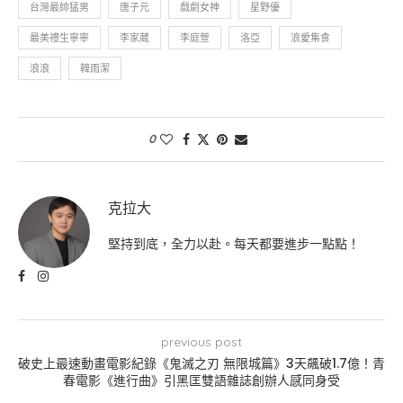
台灣最帥猛男
唐子元
戲劇女神
星野優
最美禮生寧寧
李家葳
李庭萱
洛亞
浪愛集食
浪浪
韓雨潔
0
克拉大
堅持到底，全力以赴。每天都要進步一點點！
previous post
破史上最速動畫電影紀錄《鬼滅之刃 無限城篇》3天飆破1.7億！青
春電影《進行曲》引黑匡雙語雜誌創辦人感同身受