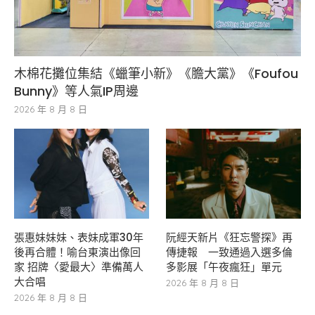
木棉花攤位集結《蠟筆小新》《膽大黨》《Foufou
Bunny》等人氣IP周邊
2026 年 8 月 8 日
張惠妹妹妹、表妹成軍30年
阮經天新片《狂忘警探》再
後再合體！喻台東演出像回
傳捷報 一致通過入選多倫
家 招牌〈愛最大〉準備萬人
多影展「午夜瘋狂」單元
大合唱
2026 年 8 月 8 日
2026 年 8 月 8 日