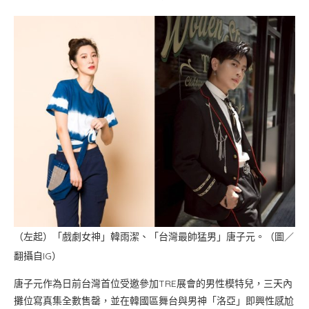
（左起）「戲劇女神」韓雨潔、「台灣最帥猛男」唐子元。（圖／
翻攝自IG）
唐子元作為日前台灣首位受邀參加TRE展會的男性模特兒，三天內
攤位寫真集全數售罄，並在韓國區舞台與男神「洛亞」即興性感尬