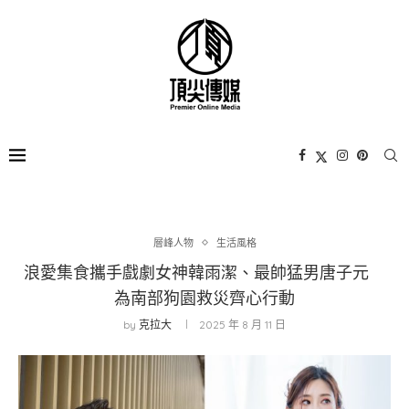
層峰⼈物
生活風格
浪愛集食攜手戲劇女神韓雨潔、最帥猛男唐子元
為南部狗園救災齊心行動
by
克拉大
2025 年 8 月 11 日