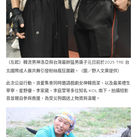
（左起）韓流男神洛亞與台灣最帥猛男唐子元日前於2025 TRE 台
北國際成人展共舞引發粉絲瘋狂圍觀。（圖／野人文庫提供）
此次公益行動，浪愛集食同時邀請戲劇女神韓雨潔、以及最美禮生
寧寧、星野優、李家葳、李庭萱等多位知名 KOL 南下，拍攝短影
音並親自參與救援，為受災狗園送上物資與溫暖。