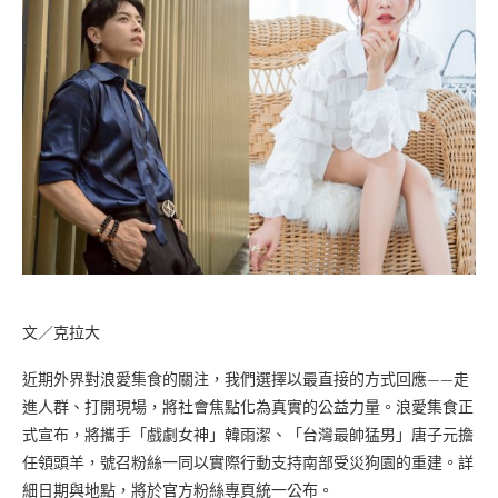
文／克拉大
近期外界對浪愛集食的關注，我們選擇以最直接的方式回應——走
進人群、打開現場，將社會焦點化為真實的公益力量。浪愛集食正
式宣布，將攜手「戲劇女神」韓雨潔、「台灣最帥猛男」唐子元擔
任領頭羊，號召粉絲一同以實際行動支持南部受災狗園的重建。詳
細日期與地點，將於官方粉絲專頁統一公布。