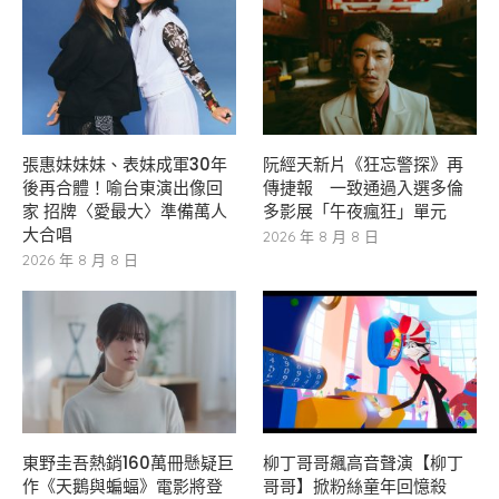
張惠妹妹妹、表妹成軍30年
阮經天新片《狂忘警探》再
後再合體！喻台東演出像回
傳捷報 一致通過入選多倫
家 招牌〈愛最大〉準備萬人
多影展「午夜瘋狂」單元
大合唱
2026 年 8 月 8 日
2026 年 8 月 8 日
東野圭吾熱銷160萬冊懸疑巨
柳丁哥哥飆高音聲演【柳丁
作《天鵝與蝙蝠》電影將登
哥哥】掀粉絲童年回憶殺