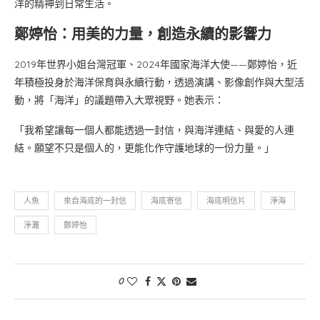
洋的精神到日常生活。
鄭婷怡：用美的力量，創造永續的影響力
2019年世界小姐台灣冠軍、2024年國家海洋大使——鄭婷怡，近
年積極投身於海洋保育與永續行動，透過演講、影像創作與大型活
動，將「海洋」的議題帶入大眾視野。她表示：
「我希望讓每一個人都能透過一封信，與海洋連結、與愛的人連
結。願望不只是個人的，更能化作守護地球的一份力量。」
人魚
來自海底的一封信
海底寄信
海底明信片
淨海
淨灘
鄭婷怡
0