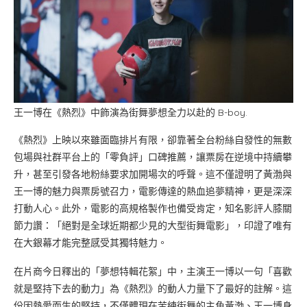
王一博在《熱烈》中飾演為街舞夢想全力以赴的 B-boy.
《熱烈》上映以來雖面臨排片有限，卻靠著全台粉絲自發性的無數
包場與社群平台上的「零負評」口碑推薦，讓票房在逆境中持續攀
升，甚至引發各地粉絲要求加開場次的呼聲。這不僅證明了黃渤與
王一博的魅力與票房號召力，電影傳達的熱血追夢精神，更是深深
打動人心。此外，電影的高規格製作也備受肯定，知名影評人膝關
節力讚：「絕對是全球近期都少見的大型街舞電影」，印證了唯有
在大銀幕才能完整感受其獨特魅力。
在片商今日釋出的「夢想特輯花絮」中，主演王一博以一句「喜歡
就是堅持下去的動力」為《熱烈》的動人力量下了最好的註解。這
份因熱愛而生的堅持，不僅體現在苦練街舞的主角黃渤、王一博身