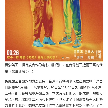
黃渤與王一博首度合作的電影《熱烈》，在台灣創下近兩百萬的佳
績（鴻聯國際提供）
為感謝全台觀眾的熱烈支持，台灣片商特別爭取推出購票禮「光芒
四射雙BO海報」，凡購買10月10日至10月16日之《熱烈》電影票
乙張，即可獲得限量海報乙張。本次海報特別以「熱成像」的風格
呈現，展示出師徒二人內心的悸動，也表達了那份屬於所有人的熱
烈青春！此外，想與親友夥伴們重溫電影感動的觀眾，現也可至全