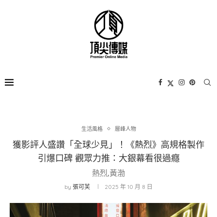
生活風格
層峰⼈物
獲影評人盛讚「全球少見」！《熱烈》高規格製作
引爆口碑 觀眾力推：大銀幕看很過癮
熱烈,黃渤
by
張可芙
2025 年 10 月 8 日