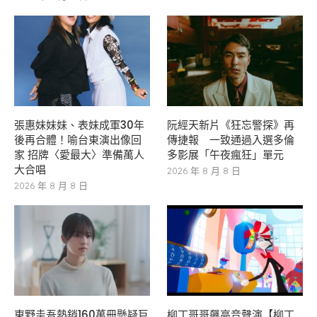
張惠妹妹妹、表妹成軍30年
阮經天新片《狂忘警探》再
後再合體！喻台東演出像回
傳捷報 一致通過入選多倫
家 招牌〈愛最大〉準備萬人
多影展「午夜瘋狂」單元
大合唱
2026 年 8 月 8 日
2026 年 8 月 8 日
東野圭吾熱銷160萬冊懸疑巨
柳丁哥哥飆高音聲演【柳丁