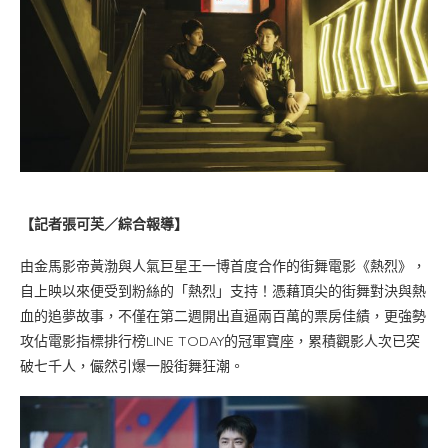
【記者張可芙／綜合報導】
由金馬影帝黃渤與人氣巨星王一博首度合作的街舞電影《熱烈》，
自上映以來便受到粉絲的「熱烈」支持！憑藉頂尖的街舞對決與熱
血的追夢故事，不僅在第二週開出直逼兩百萬的票房佳績，更強勢
攻佔電影指標排行榜LINE TODAY的冠軍寶座，累積觀影人次已突
破七千人，儼然引爆一股街舞狂潮。