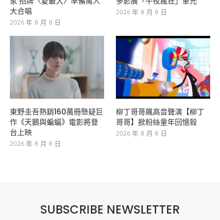
家 招牌〈愛最大〉準備萬人
多影展「午夜瘋狂」單元
大合唱
2026 年 8 月 8 日
2026 年 8 月 8 日
東野圭吾熱銷160萬冊懸疑巨
柳丁哥哥飆高音聲演【柳丁
作《天鵝與蝙蝠》電影將登
哥哥】掀粉絲童年回憶殺
台上映
2026 年 8 月 8 日
2026 年 8 月 8 日
SUBSCRIBE NEWSLETTER