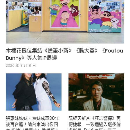
木棉花攤位集結《蠟筆小新》《膽大黨》《Foufou
Bunny》等人氣IP周邊
2026 年 8 月 8 日
張惠妹妹妹、表妹成軍30年
阮經天新片《狂忘警探》再
後再合體！喻台東演出像回
傳捷報 一致通過入選多倫