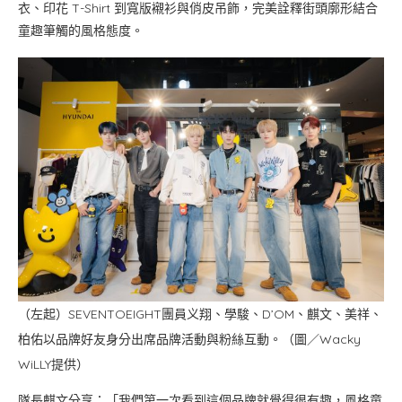
衣、印花 T-Shirt 到寬版襯衫與俏皮吊飾，完美詮釋街頭廓形結合
童趣筆觸的風格態度。
（左起）SEVENTOEIGHT團員义翔、學駿、D’OM、麒文、美祥、
柏佑以品牌好友身分出席品牌活動與粉絲互動。（圖／Wacky
WiLLY提供）
隊長麒文分享：「我們第一次看到這個品牌就覺得很有趣，風格童