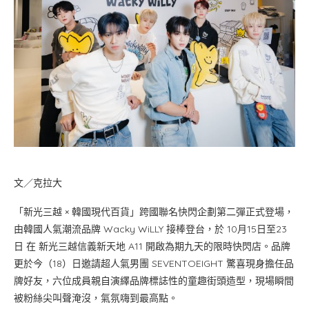
文／克拉大
「新光三越 × 韓國現代百貨」跨國聯名快閃企劃第二彈正式登場，
由韓國人氣潮流品牌 Wacky WiLLY 接棒登台，於 10月15日至23
日 在 新光三越信義新天地 A11 開啟為期九天的限時快閃店。品牌
更於今（18）日邀請超人氣男團 SEVENTOEIGHT 驚喜現身擔任品
牌好友，六位成員親自演繹品牌標誌性的童趣街頭造型，現場瞬間
被粉絲尖叫聲淹沒，氣氛嗨到最高點。