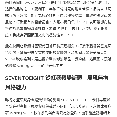
來自首爾的 Wacky WiLLY，是近年韓國街頭文化圈最受年輕世代
追捧的品牌之一，更創下一年破千億韓元的銷售佳績。品牌以「玩
味時尚，無限可能」為核心精神，融合搞怪語彙、童趣塗鴉與街頭
風格，打造獨有的設計語言。人氣小黃角色「KIKY」以可愛卻帶點
叛逆的形象橫掃韓國社群，象徵 Z 世代「做自己、敢出格」的態
度，也成為韓國街頭文化的標誌性 ICON。
此次快閃店延續韓國現代百貨原裝策展概念，打造塗鴉牆與霓虹玩
色空間，營造輕快又富層次的視覺體驗。現場同步帶來品牌最新
25FW 秋冬系列，展出最完整的潮流單品，讓粉絲一站蒐集、沉浸
式體驗 Wacky WiLLY 的「玩心宇宙」。
SEVENTOEIGHT 從紅毯轉場街頭 展現無拘
風格魅力
昨晚才盛裝現身金鐘獎紅毯的男團 SEVENTOEIGHT，今日再度以
全新造型亮相，展現與紅毯截然不同的「玩心時尚」。六位成員身
著 Wacky WiLLY 秋冬系列與台灣限定款登場，從手繪塗鴉連帽上