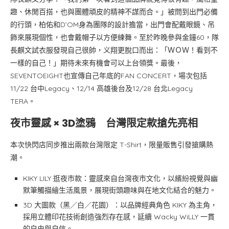
趣、休閒百搭，也與團體頑皮的精神不謀而合。」被問到出門必備
的行頭，柏佑和D’OM身為團隊的設計擔當，出門會配戴眼鏡、吊
飾來展現個性，也會戴帽子以方便練舞。至於昨晚參與金鐘60，隊
長麒文試衣服發現自己很帥，义翔更脫口而出：「ＷＯＷ！看到不
一樣的自己！」期待未來有機會可以上台領獎。最後，
SEVENTOEIGHT也宣傳自己年底的FAN CONCERT，場次包括
11/22 台中Legacy、12/14 高雄後台及12/28 台北Legacy
TERA。
夜市靈感 × 3D塗鴉 台灣限定款搶先亮相
本次快閃店同步推出兩款台灣限定 T-Shirt，限量販售引發搶購熱
潮。
KIKY LILY 逛夜市款：靈感來自台灣夜市文化，以繽紛視覺與幽
默筆觸描繪生活風景，展現街頭趣味與在地文化結合的魅力。
3D 大圖款（黑／白／花園）：以品牌經典角色 KIKY 為主角，
採用立體印花技術創造強烈存在感，延續 Wacky WiLLY 一貫
的自由與自信。