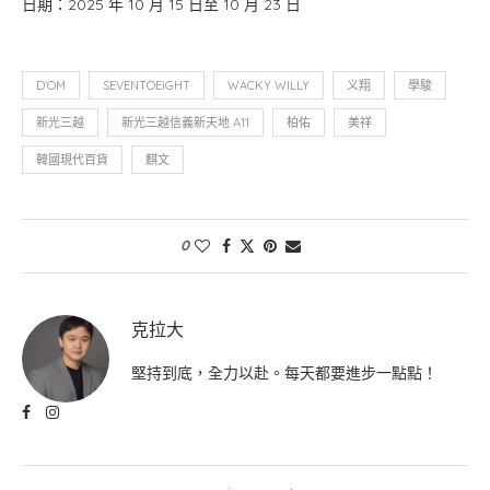
日期：2025 年 10 月 15 日至 10 月 23 日
D'OM
SEVENTOEIGHT
WACKY WILLY
义翔
學駿
新光三越
新光三越信義新天地 A11
柏佑
美祥
韓國現代百貨
麒文
0
克拉大
堅持到底，全力以赴。每天都要進步一點點！