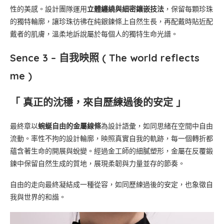
性的美感。設計團隊運用
立體纏繞與細密鑲嵌技法
，保留每顆珍珠
的獨特輪廓，讓珍珠彷彿在純銀鍊條上自然生長，再配戴時貼近配
戴者的肌膚，溫柔地訴說屬於每個人的獨特生命光譜。
Sence 3 –
自我映照 ( The world reflects
me )
「 真正的沈穩，來自歷練過後的安定 」
最終章以
蜿蜒自由的金屬線條
為設計語彙，如同思緒在空間中自由
流動。率性不拘的設計輪廓，映照真實自我的軌跡，每一個轉折都
蘊含著生命的開展與蛻變。經過金工師的細膩塑形，金屬在反覆鍛
鍊中保留自然生成的質地，展現柔韌與力量並存的節奏。
自由的走向最終凝結成一種從容，如同歷練過後的安定，也象徵自
我與世界的和諧。