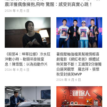
震洋獲偶像擁抱,飛吻 驚醒：感受到真實心跳！
2026 年 8 月 6 日
《粽邪4：坤蒂拉娜》冷水狂
暑假壓軸強檔黑幫親情輕喜
沖數小時、勒頸吊掛險窒
劇電影《網紅老爸》媒體試
息！陳雪甄：以為拍動作片
映笑聲不斷！王識賢2分鐘獨
白逼哭觀眾 羅志祥、張懷
2026 年 8 月 6 日
秋受封搞笑MVP
2026 年 8 月 6 日