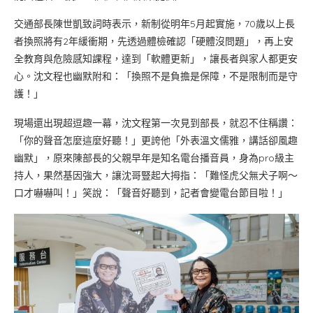
交通部長陳世凱致詞時表示，新制從明年5月起實施，70歲以上長
者換照將有2年緩衝期，先透過體檢確認「硬體沒問題」，再上安
全教育與危險感知課程，達到「軟體更新」，讓長者與家人都更安
心。沈文程也幽默附和：「換照不是負擔是保障，不是限制而是守
護！」
現場還出現超逗趣一幕，沈文程第一次見到部長，就忍不住稱讚：
「你的聲音怎麼這麼好聽！」更誇他「外表溫文儒雅，講話卻風趣
幽默」，原來陳部長的父親早年是知名電台播音員，身為pro級主
持人，果然基因強大，讓沈哥豎起大拇指：「難怪虎父無犬子啊～
口才嚇嚇叫！」笑說：「聲音好聽到，記者會變電台節目啦！」