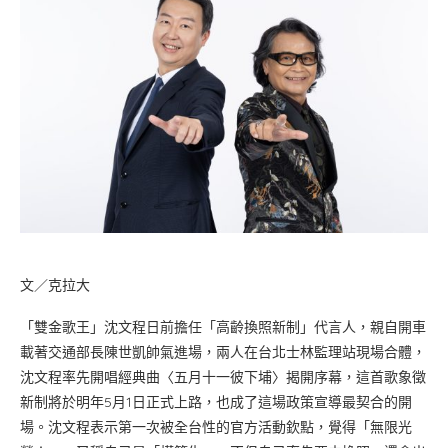
文／克拉大
「雙金歌王」沈文程日前擔任「高齡換照新制」代言人，親自開車
載著交通部長陳世凱帥氣進場，兩人在台北士林監理站現場合體，
沈文程率先開唱經典曲〈五月十一彼下埔〉揭開序幕，這首歌象徵
新制將於明年5月1日正式上路，也成了這場政策宣導最契合的開
場。沈文程表示第一次被全台性的官方活動欽點，覺得「無限光