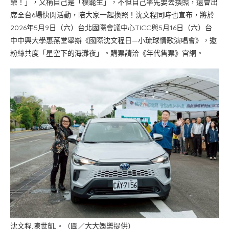
榮！」，又稱自己是「模範生」，不但自己率先要去換照，還會出
席全台6場快閃活動，陪大家一起換照！沈文程同時也宣布，將於
2026年5月9日（六）台北國際會議中心TICC與5月16日（六）台
中中興大學惠蓀堂舉辦《國際沈文程日—小琉球情歌演唱會》，邀
粉絲共度「星空下的海灘夜」。購票請洽《年代售票》官網。
沈文程,陳世凱,。（圖／大大娛樂提供）