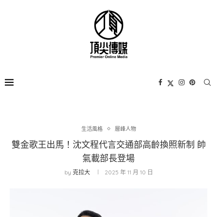
生活風格
層峰⼈物
雙金歌王出馬！沈文程代言交通部高齡換照新制 帥
氣載部長登場
by
克拉大
2025 年 11 月 10 日