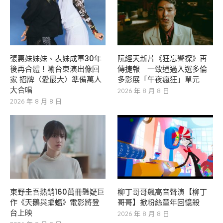
張惠妹妹妹、表妹成軍30年
阮經天新片《狂忘警探》再
後再合體！喻台東演出像回
傳捷報 一致通過入選多倫
家 招牌〈愛最大〉準備萬人
多影展「午夜瘋狂」單元
大合唱
2026 年 8 月 8 日
2026 年 8 月 8 日
東野圭吾熱銷160萬冊懸疑巨
柳丁哥哥飆高音聲演【柳丁
作《天鵝與蝙蝠》電影將登
哥哥】掀粉絲童年回憶殺
台上映
2026 年 8 月 8 日