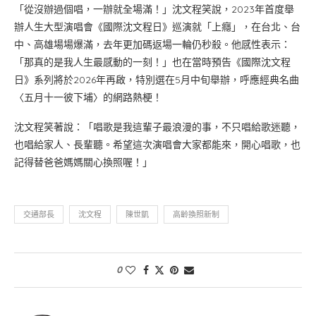
「從沒辦過個唱，一辦就全場滿！」沈文程笑說，2023年首度舉
辦人生大型演唱會《國際沈文程日》巡演就「上癮」，在台北、台
中、高雄場場爆滿，去年更加碼返場一輪仍秒殺。他感性表示：
「那真的是我人生最感動的一刻！」也在當時預告《國際沈文程
日》系列將於2026年再啟，特別選在5月中旬舉辦，呼應經典名曲
〈五月十一彼下埔〉的網路熱梗！
沈文程笑著說：「唱歌是我這輩子最浪漫的事，不只唱給歌迷聽，
也唱給家人、長輩聽。希望這次演唱會大家都能來，開心唱歌，也
記得替爸爸媽媽關心換照喔！」
交通部長
沈文程
陳世凱
高齡換照新制
0