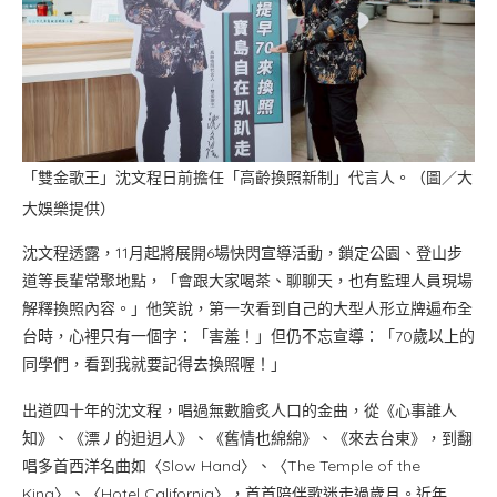
「雙金歌王」沈文程日前擔任「高齡換照新制」代言人。（圖／大
大娛樂提供）
沈文程透露，11月起將展開6場快閃宣導活動，鎖定公園、登山步
道等長輩常聚地點，「會跟大家喝茶、聊聊天，也有監理人員現場
解釋換照內容。」他笑說，第一次看到自己的大型人形立牌遍布全
台時，心裡只有一個字：「害羞！」但仍不忘宣導：「70歲以上的
同學們，看到我就要記得去換照喔！」
出道四十年的沈文程，唱過無數膾炙人口的金曲，從《心事誰人
知》、《漂丿的𨑨迌人》、《舊情也綿綿》、《來去台東》，到翻
唱多首西洋名曲如〈Slow Hand〉、〈The Temple of the
King〉、〈Hotel California〉，首首陪伴歌迷走過歲月。近年