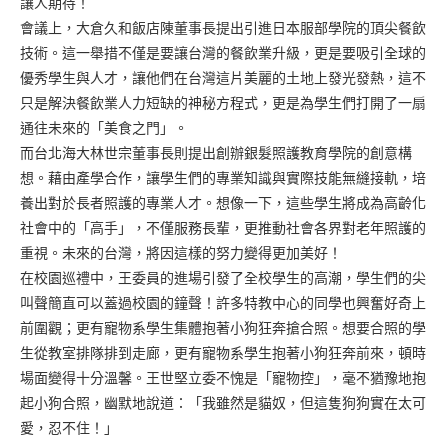
讓人期待！
會議上，大倉久和飯店陳董事長提出引進日本服部學院的頂尖餐飲
技術。這一舉措不僅是要讓台灣的餐飲業升級，更是要吸引全球的
優秀學生與人才，讓他們在台灣這片美麗的土地上發光發熱，這不
只是解決餐飲業人力短缺的神秘方程式，更是為學生們打開了一扇
通往未來的「美食之門」。
而台北海大林世宗董事長則提出創辦銀髮照護教育學院的創意構
想。藉由產學合作，讓學生們的專業知識與實際技能無縫接軌，培
養出對於長者照護的專業人才。想像一下，這些學生將成為高齡化
社會中的「高手」，不僅服務長輩，更推動社會各界對老年照護的
重視。未來的台灣，將因這樣的努力變得更加美好！
在校園巡禮中，王委員的進場引發了全校學生的高潮，學生們的尖
叫聲簡直可以蓋過校園的鐘聲！許多特教中心的同學也興奮好奇上
前圍觀；更有寵物系學生集體抱著小狗狂奔搶合照。想要合照的學
生從教室排隊排到走廊，更有寵物系學生抱著小狗狂奔前來，頓時
場面變得十分溫馨。王世堅立委不愧是「寵物控」，毫不猶豫地抱
起小狗合照，幽默地說道：「我雖然是貓奴，但這隻狗狗實在太可
愛，忍不住！」