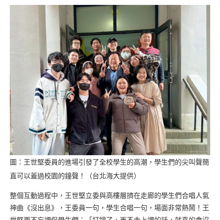
圖：王世堅委員的進場引發了全校學生的高潮，學生們的尖叫聲簡
直可以蓋過校園的鐘聲！（台北海大提供）
整個互動過程中，王世堅立委與高樓層擠在走廊的學生們合唱人氣
神曲《沒出息》，王委員一句，學生合唱一句，場面非常熱鬧！王
世堅更不忘調侃學生們：「打鐘了，再不去上課的話，就真的會沒