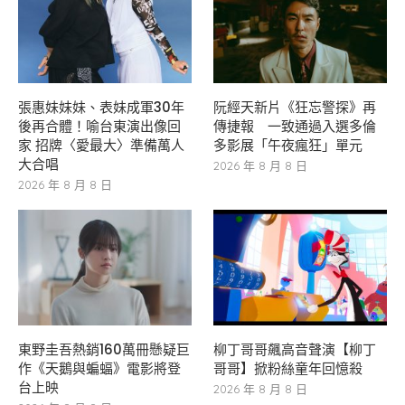
張惠妹妹妹、表妹成軍30年
阮經天新片《狂忘警探》再
後再合體！喻台東演出像回
傳捷報 一致通過入選多倫
家 招牌〈愛最大〉準備萬人
多影展「午夜瘋狂」單元
大合唱
2026 年 8 月 8 日
2026 年 8 月 8 日
東野圭吾熱銷160萬冊懸疑巨
柳丁哥哥飆高音聲演【柳丁
作《天鵝與蝙蝠》電影將登
哥哥】掀粉絲童年回憶殺
台上映
2026 年 8 月 8 日