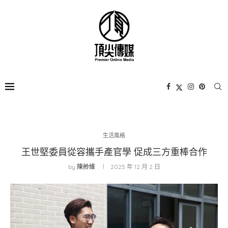
生活風格
王世堅委員從容攜手產官學 促成三方重棒合作
by
陳舲維
2025 年 12 月 2 日