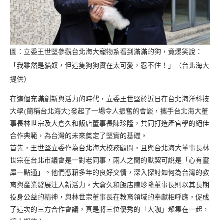
圖：立委王世堅參觀台北海大寵物系看到滿滿的狗，竟爆笑說：
「我雖然是貓奴，但這隻狗狗實在太可愛，忍不住！」（台北海大
提供）
在這個充滿創新與活力的時代，立委王世堅於近日在台北海洋科技
大學(簡稱台北海大)發起了一場令人振奮的會談，攜手台北海大董
事長林世宗及大倉久和飯店董事長陳珍隆，共同打造產官學的絕佳
合作典範，為台灣的未來奠定了堅實的基礎。
首先，王世堅立委作為台北海大校務顧問，且與台北海大董事長林
世宗在台北市議會是一對老同事，兩人之間的默契可說是「心有靈
犀一點通」。他們憑藉多年的良好交情，深入探討如何為台灣的教
育與產業發展注入新活力。大倉久和飯店陳珍隆董事長則以其長期
投身公益的精神，與林世宗董事長在教育領域的奉獻相呼應，促成
了這次的三方合作會議，真是將三位優秀的「大咖」聚集在一起，