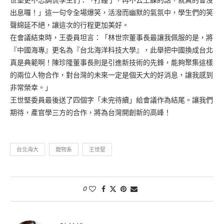
出息囉！」這一句令全場爆笑，活潑而幽默的氣氛中，學生們的笑
聲綿延不絕，讓這次的行程更加美好。
在會議結束時，王委員坦言：「林世宗董事長最讓我佩服的是，將
『中國海專』更名為『台北海洋科技大學』，此舉把中國換成台北
真是典範啊！陳珍隆董事長則是引進新技術的先鋒，能夠聚集這樣
的兩位人物合作，對台灣的未來一定是個天大的好消息，讓我感到
非常榮幸。」
王世堅委員最後送了四個字「未完待續」給會議作為結尾。讓我們
期待，產官學三方的合作，將為台灣開創新的高峰！
台北海大
寵物系
王世堅
0