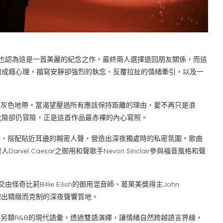
對方也認為這是一首美麗的紀念之作，最終兩人選擇退回朋友關係，而這
的成癮心理，描寫安靜卻強烈的執念、反覆拉扯的情緒牽引，以及一
的灰色地帶。當渴望壓過所有應該保持距離的理由，愛不再只是浪
危險卻仍冒險，正是這首作品最赤裸的內心寫照。
上，搭配貼近耳邊的親密人聲，營造出深夜獨處時的私密氛圍。歌曲
l Caesar之御用和聲歌手Nevon Sinclair參與福音風格和聲
比莉Billie Eilish的御用混音師、葛萊美獎得主John
呈現出精緻而克制的深夜聲響質地。
方另類R&B的現代語彙，透過雙語演繹，讓情緒自然跨越語言界線，