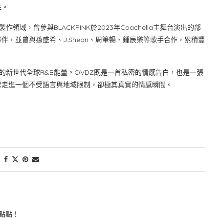
性。
域，曾參與BLACKPINK於2023年Coachella主舞台演出的部
，並曾與孫盛希、J.Sheon、周筆暢、鍾辰樂等歌手合作，累積豐
的新世代全球R&B能量。OVDZ既是一首私密的情感告白，也是一張
眾走進一個不受語言與地域限制，卻極其真實的情感瞬間。
點點！