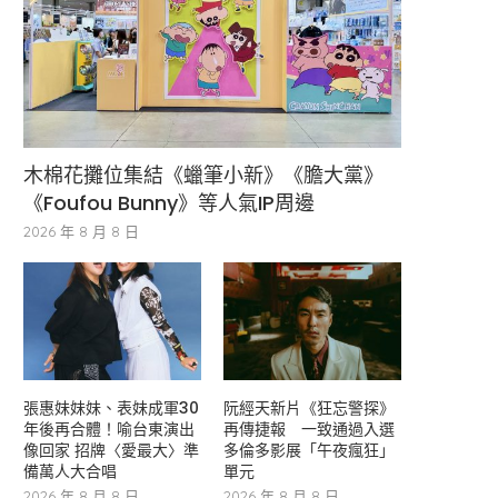
木棉花攤位集結《蠟筆小新》《膽大黨》
《Foufou Bunny》等人氣IP周邊
2026 年 8 月 8 日
張惠妹妹妹、表妹成軍30
阮經天新片《狂忘警探》
年後再合體！喻台東演出
再傳捷報 一致通過入選
像回家 招牌〈愛最大〉準
多倫多影展「午夜瘋狂」
備萬人大合唱
單元
2026 年 8 月 8 日
2026 年 8 月 8 日