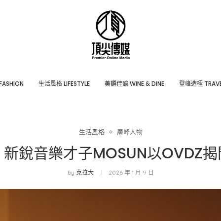
ASHION
⽣活風格 LIFESTYLE
美饌佳釀 WINE & DINE
登峰造極 TRAVE
生活風格
層峰⼈物
新銳音樂才子MOSUN以OVDZ
by
克拉大
2026 年 1 月 9 日