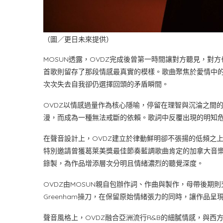
（圖／更日未來提供）
MOSUN透露，OVDZ完成後曾第一時間讓對方聽見，
首歌則留存了那段情感最真實的模樣。歌曲聚焦於愛情中
次次失去自我卻仍選擇回頭的矛盾瞬間。
OVDZ以情感過量作為核心隱喻，停留在理智與沉淪之間
漫，而成為一種無法戒斷的依賴。歌詞中反覆出現的明知
在聲音設計上，OVDZ建立於律動鮮明卻不張揚的低頻之
特別邀請曾獲葛萊美獎最佳節奏藍調歌曲肯定的加拿大音樂人Danie
錄製，為作品增添層次分明且情緒濃烈的聽覺深度。
OVDZ由MOSUN親自包辦作詞、作曲與製作，母帶後期則交由怪奇
Greenham操刀，在保留原始情緒張力的同時，讓作品
聲音風格上，OVDZ融合亞洲流行R&B的細膩情感，與西