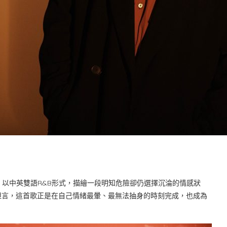
Z，以中英雙語R&B形式，描繪一段明知危險卻仍選擇沉淪的情感狀
坦言，這首歌正是在自己情緒最暈、最無法抽身的時刻完成，也成為