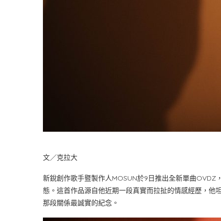
文／克拉大
新銳創作歌手暨製作人MOSUN於9日推出全新單曲OVD
態。這首作品源自他近期一段真實而拉扯的情感經歷，他
那段關係最誠實的紀念。