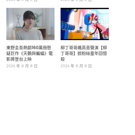
東野圭吾熱銷160萬冊懸
柳丁哥哥飆高音聲演【柳
疑巨作《天鵝與蝙蝠》電
丁哥哥】掀粉絲童年回憶
影將登台上映
殺
2026 年 8 月 8 日
2026 年 8 月 8 日