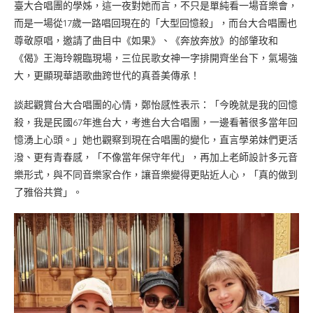
臺大合唱團的學姊，這一夜對她而言，不只是單純看一場音樂會，
而是一場從17歲一路唱回現在的「大型回憶殺」，而台大合唱團也
尊敬原唱，邀請了曲目中《如果》、《奔放奔放》的邰肇玫和
《偈》王海玲親臨現場，三位民歌女神一字排開齊坐台下，氣場強
大，更顯現華語歌曲跨世代的真善美傳承！
談起觀賞台大合唱團的心情，鄭怡感性表示：「今晚就是我的回憶
殺，我是民國67年進台大，考進台大合唱團，一邊看著很多當年回
憶湧上心頭。」她也觀察到現在合唱團的變化，直言學弟妹們更活
潑、更有青春感，「不像當年保守年代」，再加上老師設計多元音
樂形式，與不同音樂家合作，讓音樂變得更貼近人心，「真的做到
了雅俗共賞」。