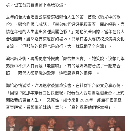
承，也在台前幕後留下溫暖彩蛋。
去年的台大合唱團公演曾選唱鄭怡人生的第一首歌《微光中的歌
吟》，鄭怡昨暖心喊話：「學弟妹們好好把握青春，開心唱歌，盡
情在年輕的人生畫出各種美麗色彩！」她也笑著回憶，當年在台大
合唱團時，雖然沒有這麼好的場地，只是在各大專院校巡演與文化
交流，「但那時的巡迴也是旅行，大一就玩遍了全台灣」。
演出結束後，現場更意外變成「鄭怡拍照會」。她笑說，沒想到學
弟妹中不少人其實是「老靈魂」，有的是媽媽帶著孩子一起來合
照，「兩代人都是我的歌迷，這種感覺真的很棒」。
鄭怡心情滿溢，昨晚返家後振筆疾書，在社群平台發文分享心情，
「回憶17歲那年穿著白色長禮服，跟著台大合唱團巡迴全台，正式
開啟我的舞台人生。」又感性，如今來到2026年，能坐在國家級
音樂殿堂，看著學弟妹站上舞台，「真的覺得他們好幸福」。