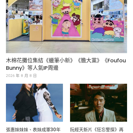
木棉花攤位集結《蠟筆小新》《膽大黨》《Foufou
Bunny》等人氣IP周邊
2026 年 8 月 8 日
張惠妹妹妹、表妹成軍30年
阮經天新片《狂忘警探》再