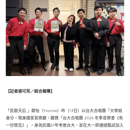
【記者張可芙／綜合報導】
「民歌天后 」鄭怡（Yvonne）昨（13日）以台大合唱團「大學姐
身分，現身國家音樂廳，觀賞「台大合唱團 2026 冬季音樂會《有
一份懷念》」。身為民國67年考進台大、並在大一即通過甄試加入