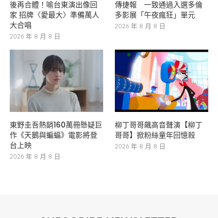
後再合體！喻台東演出像回
傳捷報 一致通過入選多倫
家 招牌〈愛最大〉準備萬人
多影展「午夜瘋狂」單元
大合唱
2026 年 8 月 8 日
2026 年 8 月 8 日
東野圭吾熱銷160萬冊懸疑巨
柳丁哥哥飆高音聲演【柳丁
作《天鵝與蝙蝠》電影將登
哥哥】掀粉絲童年回憶殺
台上映
2026 年 8 月 8 日
2026 年 8 月 8 日