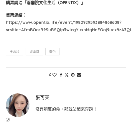
購票請洽「兩廳院文化生活（OPENTIX）」
售票連結：
https://www.opentix.life/event/1980929593884868608?
srsltid=AfmBOorR9SuRSQIp3wicgYuxnMqHnEOoj9ucx9zA3
王海玲
邰肇玫
鄭怡
0
張可芙
沒有躺贏的命，那就站起來奔跑！