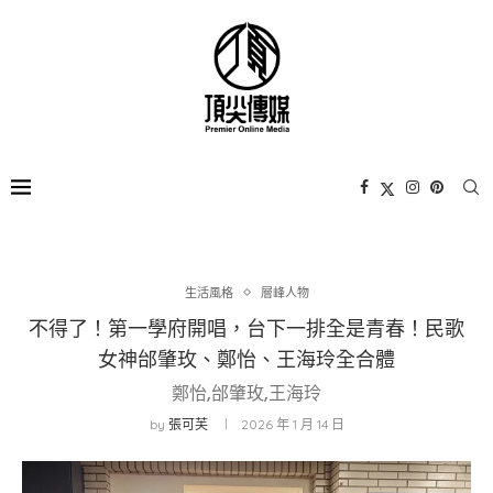
生活風格
層峰⼈物
不得了！第一學府開唱，台下一排全是青春！民歌
女神邰肇玫、鄭怡、王海玲全合體
鄭怡,邰肇玫,王海玲
by
張可芙
2026 年 1 月 14 日