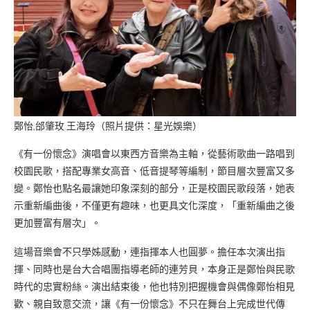
鄭怡,邰肇玫.王海玲（照片提供：星光娛樂）
《有一份懷念》演唱會以東西方音樂為主軸，從藝術歌曲一路唱到
校園民歌，搭配專業女高音、低音提琴等編制，節目層次豐富又多
變。鄭怡也點名最讓她印象深刻的部分，正是校園民歌段落，她表
示重新編曲後，不僅更有趣味，也更具文化深度，「重新編曲之後
更加豐富有層次」。
這場音樂會不只學姊感動，連指揮本人也圓夢。擔任本次演出指
揮、同時也是台大合唱團指導老師的連芳貝，本身正是鄭怡與民歌
時代的忠實粉絲。演出結束後，他也特別把握機會與偶像鄭怡相見
歡、親自致意交流，讓《有一份懷念》不只在舞台上完成世代傳