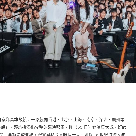
去年自家鄉高雄啟航，一路航向香港、北京、上海、南京、深圳、廣州等
船」，逐站拼湊出完整的巡演藍圖。昨（30 日）巡演集大成，班師
以「海盜美學」全新造型登場，視覺風格令人眼睛一亮。她以 18 世紀海盜 × 波