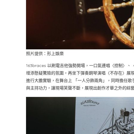
照片提供：形上娛樂
163braces 以刷電吉他強勢開場，一口氣連唱〈控制〉
增添懸疑驚險的氛圍，再坐下彈奏鋼琴演唱〈不存在〉展現多重
進行大膽實驗，在舞台上 「一人分飾兩角」，同時擔任歌
與主持功力，讓現場笑聲不斷，展現出創作才華之外的綜