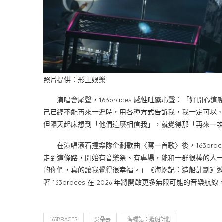
照片提供：形上娛樂
演唱會尾聲，163braces 感性吐露心聲：「好開心
己已經不能再來一遍時，用各種方式告訴我，我一定可以
但隔天起床想到「他們這麼相信我」，就覺得那「再來一
在演唱滾石撞樂隊企劃歌曲〈寫一首歌〉後，163brac
走到這條路，開始有音樂祭、有專場，能和一群很棒的人
的你們，真的讓我覺得很幸福。」《海螺記：造船計劃》
著 163braces 在 2026 年將開啟更多無限可能的音樂航線
163BRACES
吳朵芸
海螺記：造船計劃