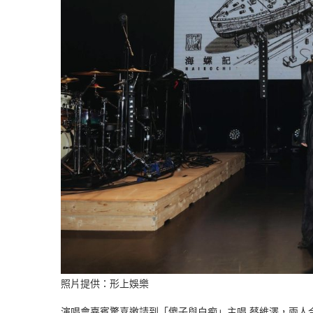
照片提供：形上娛樂
演唱會嘉賓驚喜邀請到「傻子與白痴」主唱 蔡維澤，兩人