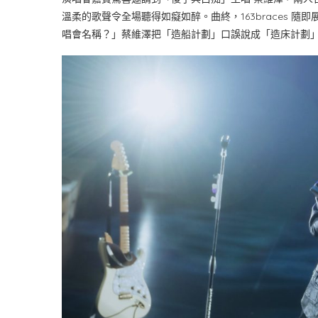
溫柔的歌聲令全場聽得如癡如醉。曲終，163braces 
唱會名稱？」蔡維澤把「造船計劃」口誤說成「造床計劃