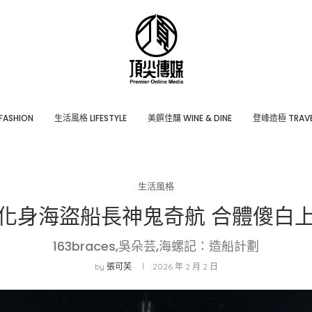
ASHION
⽣活風格 LIFESTYLE
美饌佳釀 WINE & DINE
登峰造極 TRAVE
生活風格
ces化身海盜船長神鬼奇航 合體傻
163braces,吳朵芸,海螺記：造船計劃
by
張可芙
2026 年 2 月 2 日