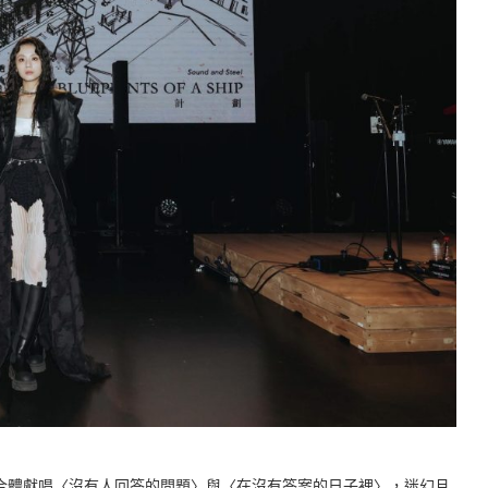
合體獻唱〈沒有人回答的問題〉與〈在沒有答案的日子裡〉，迷幻且