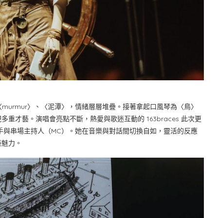
、〈murmur〉、〈泥潭〉，情緒層層堆疊。接著拿起口風琴為〈鳥〉
才藝。演唱會亮點不斷，熱愛與歌迷互動的 163braces 此次更
手與串場主持人（MC）。她在音樂與對話間切換自如，靈活的反應
藝魅力。