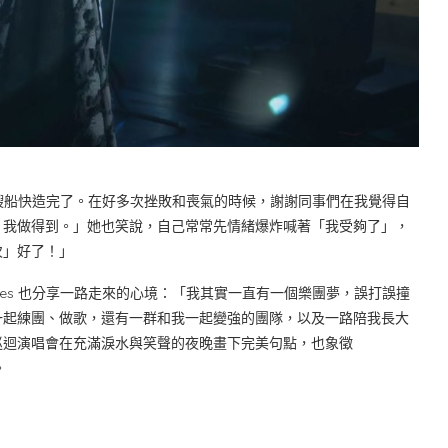
這艘船快造完了。在好多次挫敗和喪氣的時候，謝謝同事們在我覺得自
、我做得到。」她也笑說，自己常常先情緒爆炸喊著「我受夠了」，
次」好了！」
es 也分享一路走來的心境：「我其實一直有一個樂團夢，誤打誤撞
一起練團、做歌，還有一群和我一起變強的團隊，以及一路陪我長大
巡迴演唱會在充滿淚水與笑聲的夜晚畫下完美句點，也象徵
。