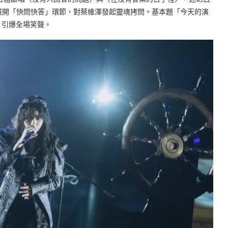
隨即展開「快問快答」環節，對蔡維澤發起靈魂拷問。基本題「今天的演
」引爆全場笑聲。