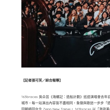
【記者張可芙／綜合報導】
163braces 吳朵芸《海螺記：造船計劃》巡迴演唱會
城市，每一站演出內容皆不盡相同，象徵與歌迷一步步「造
回朝唱回台北 Zepp New Taipei， 163braces 