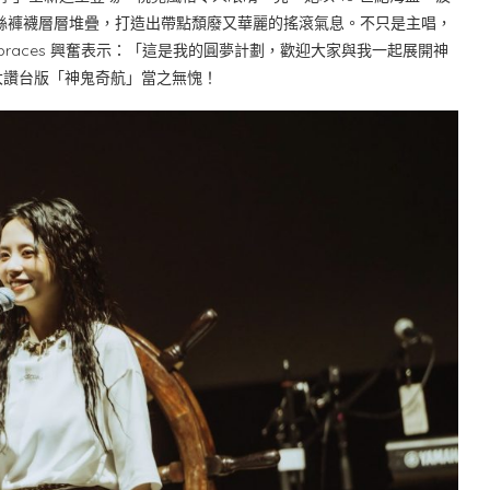
絲褲襪層層堆疊，打造出帶點頹廢又華麗的搖滾氣息。不只是主唱，
races 興奮表示：「這是我的圓夢計劃，歡迎大家與我一起展開神
大讚台版「神鬼奇航」當之無愧！