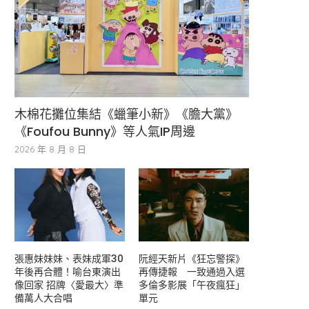
木棉花攤位集結《蠟筆小新》《膽大黨》
《Foufou Bunny》等人氣IP周邊
2026 年 8 月 8 日
張惠妹妹妹、表妹成軍30
阮經天新片《狂忘警探》
年後再合體！喻台東演出
再傳捷報 一致通過入選
像回家 招牌〈愛最大〉準
多倫多影展「午夜瘋狂」
備萬人大合唱
單元