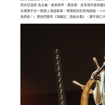
西米亞混搭 為主軸，身穿馬甲、麂皮裙、皮革長外套與蕾
全場樂手也一致換上海盜裝束，現場宛如巨型海盜船，163b
鬼奇航！」樂迷們愛死《海螺記：造船計劃》，讚不絕口