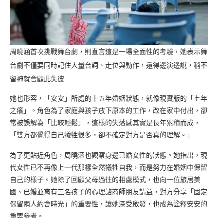
周曉涵首次挑戰舞台劇，則直言這是一場全面性的考驗，她表示舞
台劇不僅要同時記住大量台詞、走位與動作，還得邊演邊說，稍不
留神就會顧此失彼
她也形容，「安安」所處的十五年婚姻狀態，就像現實版的「七年
之癢」。角色為了家庭與孩子放下原本的工作，改在家中付出，卻
常被誤解為「比較輕鬆」，這樣的失落感其實是長年累積而成，
「雙方都覺得自己犧牲很多，卻不確定對方是否真的理解。」
為了更貼近角色，周曉涵也觀察身邊已婚女性的狀態。她指出，現
代女性已不再像上一代那樣全然犧牲自我，而是努力在婚姻中保留
自己的樣子。她除了回顧父母過往的相處模式，也向一位旅居美
國、已婚並育有三名孩子的心理諮商師朋友請益，對方分享「固定
保留兩人約會時光」的重要性，讓她深受啟發，也成為詮釋安安的
重要參考。