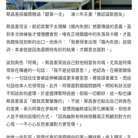
蔡昌憲搭檔周曉涵「獻第一次」 演15年夫妻「像認識新朋友」
蔡昌憲坦言，起初其實不太理解《婚內失戀》想要傳達的意義，直
到多次排練後才慢慢體會到，唯有正視婚姻中的失落與卡關，才能
為關係找到新的出口。他表示：「我覺得會出現『婚內失戀』這個
詞，本身就是因為還期待有好的結果，才願意去面對。」
談到角色「阿偉」，蔡昌憲笑說自己對他相當有共鳴，尤其是阿偉
常掛在嘴邊的一句話：「我不是這個意思！」他認為，在親密關係
中，一句話往往會被延伸解讀成更多層意思，導致誤會產生，而這
句話他本人也很常說。此外，阿偉面對婚姻問題時，明知有狀況卻
不知該如何處理，於是選擇暫時逃避、假裝一切都好，這一點也讓
蔡昌憲直言「跟我其實蠻像的」。不過，蔡昌憲也點出自己與角色
的差異，表示阿偉在爭執時，習慣用幽默或玩笑化解衝突，但他本
人並不傾向這樣的方式，「因為幽默有時候很難真正照顧到對方的
心情，一不小心反而會讓對方更受傷。」
他進一步形容，阿偉代表的是婚姻中的某一種狀態，收入穩定、生