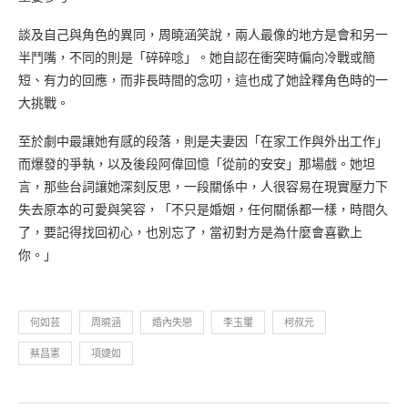
談及自己與角色的異同，周曉涵笑說，兩人最像的地方是會和另一
半鬥嘴，不同的則是「碎碎唸」。她自認在衝突時偏向冷戰或簡
短、有力的回應，而非長時間的念叨，這也成了她詮釋角色時的一
大挑戰。
至於劇中最讓她有感的段落，則是夫妻因「在家工作與外出工作」
而爆發的爭執，以及後段阿偉回憶「從前的安安」那場戲。她坦
言，那些台詞讓她深刻反思，一段關係中，人很容易在現實壓力下
失去原本的可愛與笑容，「不只是婚姻，任何關係都一樣，時間久
了，要記得找回初心，也別忘了，當初對方是為什麼會喜歡上
你。」
何如芸
周曉涵
婚內失戀
李玉璽
柯叔元
蔡昌憲
項婕如