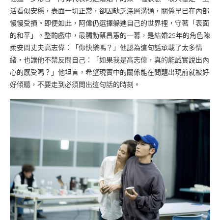
活看似安穩，表面一切正常，卻因缺乏深層溝通，關係早已在內部
慢慢受損。即便如此，阿偉仍選擇躲進自己的世界裡，守著「表面
的和平」。整齣戲中，最觸動蔡昌憲的一幕，是結婚25年的角色陳
柔安問丈夫高志偉：「你快樂嗎？」他認為這句話承載了太多情
緒，也讓他不禁反問自己：「如果我是高志偉，真的能誠實說出內
心的感受嗎？」他坦言，希望現實中的關係能在問題出現前就被好
好傾聽，不要走到必須問出這句話的時刻。