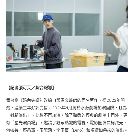
【記者張可芙／綜合報導】
舞台劇《婚內失戀》改編自鄧惠文醫師的同名著作，從2022年開
始，連續三年好評完售，2026年4月將於水源劇場加演回歸，且為
「封箱演出」，此後不再加演。除了熟悉的經典的劇場卡司外，更
有「星光演員場」，邀請了觀眾熟識的電視、電影圈演員柯叔元、
何如芸、蔡昌憲、周曉涵、李玉璽（Dino）和項婕如帶來的演出。