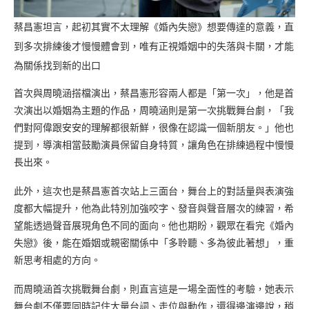
蔡昌憲坦言，起初其實不太理解《婚內失戀》想要傳達的意義，直
到多次排練後才慢慢體會到，唯有正視婚姻中的失落與卡關，才能
為關係找到新的出口
首次與周曉涵搭檔演出，蔡昌憲形容兩人都是「第一次」，他是首
次演出以婚姻為主題的作品，周曉涵則是第一次挑戰舞台劇，「我
們對阿偉跟安安的理解都很新鮮，很像在認識一個新朋友。」他也
提到，導演相當鼓勵演員保留自身特質，讓角色在排練過程中慢慢
長出來。
此外，這次也是蔡昌憲首次站上三面台，舞台上的對話量與表演強
度都大幅提升，他為此特別加強咬字、發音與聲音層次的練習，希
望能透過聲音展現角色不同的面向。他也期盼，觀眾在看完《婚內
失戀》後，能在婚姻或親密關係中「多聆聽、多為彼此著想」，重
新思考相處的方向。
而周曉涵首次挑戰舞台劇，則直言這是一場全面性的考驗，她表示
舞台劇不僅要同時記住大量台詞、走位與動作，還得邊演邊說，稍