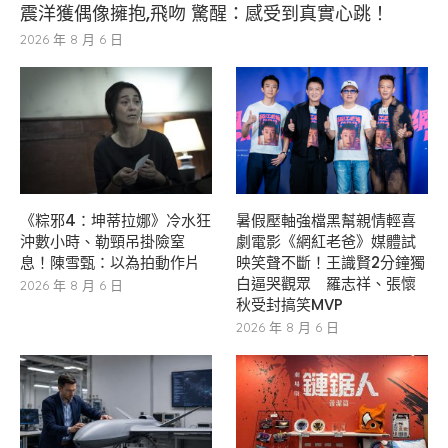
震洋獲偶像擁抱,飛吻 驚醒：感受到真實心跳！
2026 年 8 月 6 日
《粽邪4：坤蒂拉娜》冷水狂
暑假壓軸強檔黑幫親情輕喜
沖數小時、勒頸吊掛險窒
劇電影《網紅老爸》媒體試
息！陳雪甄：以為拍動作片
映笑聲不斷！王識賢2分鐘獨
白逼哭觀眾 羅志祥、張懷
2026 年 8 月 6 日
秋受封搞笑MVP
2026 年 8 月 6 日