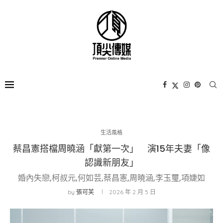
生活風格
蔡昌憲搭檔周曉涵「獻第一次」 演15年夫妻「像
認識新朋友」
婚內失戀,柯叔元,何如芸,蔡昌憲,周曉涵,李玉璽,項婕如
by
張可芙
2026 年 2 月 5 日