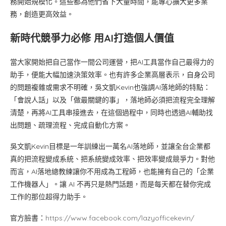
務開始規模化。這些都為他們省下大量時間，能專心擴大更多業
務，創造更高效益。
新時代競爭力必修 用AI打造個人價值
當大家開始把自己當作一間公司運營，把AI工具當作自己最得力的
助手，便能大幅加速決策效率。也有許多企業高層表示，自身公司
的問題複雜或需求不明確，吳文凱Kevin也強調AI落地師的特點：
「會說人話」以及「做最關鍵的事」，落地師必須把流程完全理解
清楚，再將AI工具串接進去，在這個過程中，同時也透過AI輔助找
出問題、疏理流程、完成自動化方案。
吳文凱Kevin目標是一年訓練出一萬名AI落地師，並讓全台企業都
真的把流程變成系統、把系統變成效率、把效率變成競爭力。對他
而言，AI落地總教練讓你不用成為工程師，也能擁有自己的「企業
工作機器人」。讓 AI 不再只是熱門話題，而是每天都在替你完成
工作的那位超得力助手。
官方臉書：
https://www.facebook.com/lazyofficekevin/