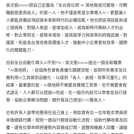
吳文凱Kevin把自己定義為「全台首位把 AI 落地做成可變現，可轉
職創造更高收入」的第一人，他不僅是希望企業導入AI，更要讓人
人都能具備這項迎接未來新時代的必備技能
。
他也把這項技能拆成
三個視角：對個人來說，是增加收入、成為新時代稀缺人才的必
修。對企業而言，是降本增效、提高競爭力與效率的終極武器。對
國家，則是為台灣培育高價值人才、推動中小企業更有效率、國際
化的關鍵能力。
目前全台自動化導入AI不到1%，吳文凱Kevin提出一個全新職業
「AI落地師」，這個角色會負責優化關鍵流程，並把所有需求及任
務利用AI工具做到自動化，以達到「省人、省錢、效率可量化」的
結果。最重要的是，AI落地師不需要具備理工背景，也不需要會程
式語言，人人都可以透過AI完成，在一個月內就可以學會並自行接
案，協助企業解決問題，額外幫自己增加5-10萬收入。
也有許多人是學完應用在自己身上，例如曾有位一位年輕女學員原
本做網路代購，短短一週自行開發自動化流程，協助代購收單及回
覆。還有位算命師把運勢內容做成訂閱、提醒與機器人回覆，讓服