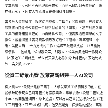
受其影響，AI已經不再是理想未來式，而是已掀起翻天覆地的「現
在進行式」，所有人都應該重視這個科技創舉。
當多數人還停留在「我該使用哪個AI工具？」的問題時，已經有人
默默將AI打造成公司裡一位能交付成果的「同事」，甚至利用各項
工具的優勢組建自己的「AI自動化公司」。僅需要透過簡單的文字
指令，就能將過往需耗費數個月及好幾位工程師、專案經理、小
編、美術人員……合力完成的工作，縮短至數週就完成，並且能持
續優化——他就是「偷懶辦公室」創辦人，並與有風造識合作開設
《AI落地師培訓計畫－新世代競爭力必修》線上課程的AI落地總教
練－吳文凱Kevin。
從資工背景出發 放棄高薪組建一人AI公司
吳文凱Kevin最開始是修車黑手，大學就讀資工相關科系的他，在
就學時期發現自己對寫程式有濃厚興趣，畢業後擔任軟體工程師近
十年，曾開發過網頁、線上遊戲，原以為自己會就這樣安份當工程
師直到退休，直至AI浪潮出現，他突然驚覺一個殘酷的趨勢：高階