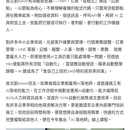
吳文凱Kevin有項秘密武器——n8n，它將「寫程式」換成「拉節
點」，以節點為核心，不需理解複雜的程式代碼，只要用流程節點
將任務串起來，例如接收資料、發送訊息、呼叫API等，再把 AI 工
具附加上去，就能把它變成可執行、會判斷、會行動的工作機器
人。
對許多中小企業來說，光是客戶維繫與管理、行銷業務提醒、訂單
管理、LINE 客服、記帳、報關、人事、財務、銷售、業務……就需
要龐大人力，即便是使用AI工具仍舊只能處理單一問題，但透過
n8n便能將所有流程「自動化」，當提醒自動發送、報表自動整理
歸檔，AI 變成為了「會自己上班的24小時的高效率同事」。
吳文凱Kevin坦言，如果每個企業都雇用AI落地師，或是讓員工有
AI落地的能力，在工作流程中規劃並應用AI自動化，能大幅降低
80%人力與資訊成本，並提升 50%自動化銷售或文書效率。目前
有許多企業爭相向他尋求解決方案，更是邀請至企業內部專門培訓
員工。但他目前時間有限，便發想將自身經驗用簡單、快速的方式
完整複製給其他人，便在今年推出「AI 落地師」線上課程。