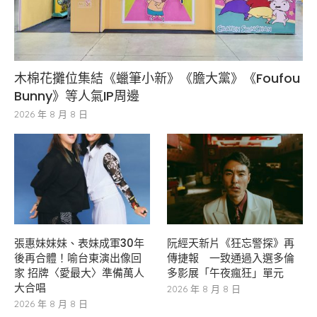
木棉花攤位集結《蠟筆小新》《膽大黨》《Foufou
Bunny》等人氣IP周邊
2026 年 8 月 8 日
張惠妹妹妹、表妹成軍30年
阮經天新片《狂忘警探》再
後再合體！喻台東演出像回
傳捷報 一致通過入選多倫
家 招牌〈愛最大〉準備萬人
多影展「午夜瘋狂」單元
大合唱
2026 年 8 月 8 日
2026 年 8 月 8 日