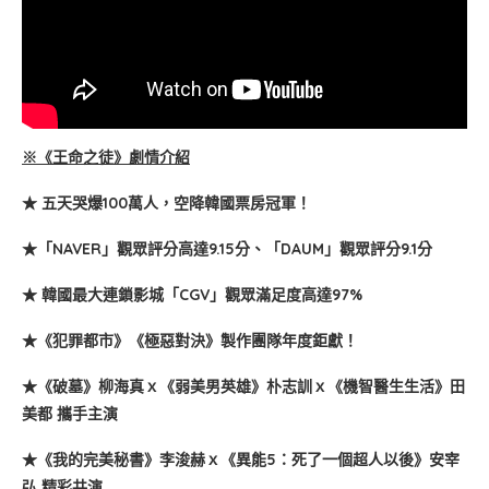
※《王命之徒》劇情介紹
★ 五天哭爆100萬人，空降韓國票房冠軍！
★「NAVER」觀眾評分高達9.15分、「DAUM」觀眾評分9.1分
★ 韓國最大連鎖影城「CGV」觀眾滿足度高達97%
★《犯罪都市》《極惡對決》製作團隊年度鉅獻！
★《破墓》柳海真ｘ《弱美男英雄》朴志訓ｘ《機智醫生生活》田
美都 攜手主演
★《我的完美秘書》李浚赫ｘ《異能5：死了一個超人以後》安宰
弘 精彩共演