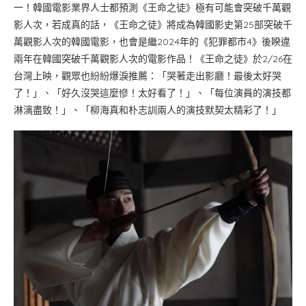
一！韓國電影業界人士都預測《王命之徒》極有可能會突破千萬觀
影人次，若成真的話，《王命之徒》將成為韓國影史第25部突破千
萬觀影人次的韓國電影，也會是繼2024年的《犯罪都市4》後睽違
兩年在韓國突破千萬觀影人次的電影作品！《王命之徒》於2/26在
台灣上映，觀眾也紛紛爆淚推薦：「哭著走出影廳！最後太好哭
了！」、「好久沒哭這麼慘！太好看了！」、「每位演員的演技都
淋漓盡致！」、「柳海真和朴志訓兩人的演技默契太精彩了！」