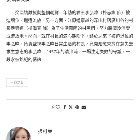
癸酉靖難撼動整個朝鮮，年幼的君王李弘暐（朴志訓 飾）被
迫讓位，還遭流放。另一方面，江原道寧越的深山村落廣川谷的村
長嚴興道（柳海真 飾）為了生活艱困的村民們，努力將清泠浦變
成流放地。然而，就在村長的滿心期盼下，終於迎來了被迫退位的
李弘暐。負責監視李弘暐日常生活的村長，竟開始愈來愈在意失去
求生意志的李弘暐……1457年的清泠浦，一場注定失敗的守護，一
段永被銘記的情誼。
王命之徒
0
張可芙