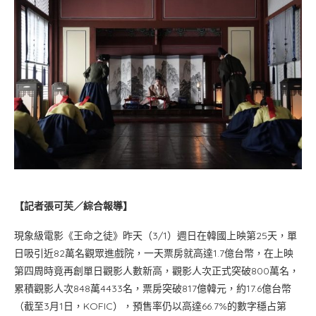
【記者張可芙／綜合報導】
現象級電影《王命之徒》昨天（3/1）週日在韓國上映第25天，單
日吸引近82萬名觀眾進戲院，一天票房就高達1.7億台幣，在上映
第四周時竟再創單日觀影人數新高，觀影人次正式突破800萬名，
累積觀影人次848萬4433名，票房突破817億韓元，約17.6億台幣
（截至3月1日，KOFIC），預售率仍以高達66.7%的數字穩占第