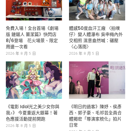
免費入場！全台首場《劇場
體感50度血汗工廠 〈拍噗
版 鏈鋸人 蕾潔篇》快閃店
仔〉變人體瀑布 吳申梅內外
8/6登場 花火場景、限定
交相煎 濕意盎然喊：碾壓
周邊一次看
〈心落雨〉
2026 年 8 月 5 日
2026 年 8 月 5 日
《電影 Idol光之美少女你與
《明日的過客》陳妤、侯彥
我♪》 今夏重返大銀幕！著
西、郭子豪、毛祁芸全員合
色應援活動提前開跑
體揭密「導演家梳化」拍片
日常
2026 年 8 月 5 日