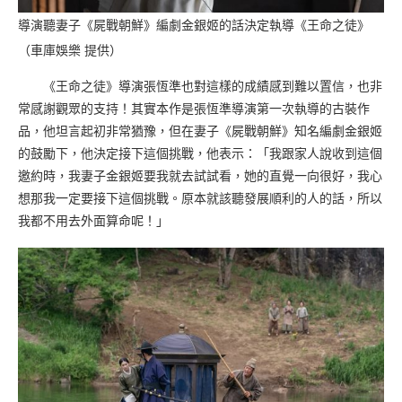
導演聽妻子《屍戰朝鮮》編劇金銀姬的話決定執導《王命之徒》
（車庫娛樂 提供）
《王命之徒》導演張恆準也對這樣的成績感到難以置信，也非
常感謝觀眾的支持！其實本作是張恆準導演第一次執導的古裝作
品，他坦言起初非常猶豫，但在妻子《屍戰朝鮮》知名編劇金銀姬
的鼓勵下，他決定接下這個挑戰，他表示：「我跟家人說收到這個
邀約時，我妻子金銀姬要我就去試試看，她的直覺一向很好，我心
想那我一定要接下這個挑戰。原本就該聽發展順利的人的話，所以
我都不用去外面算命呢！」