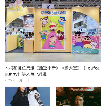
木棉花攤位集結《蠟筆小新》《膽大黨》《Foufou
Bunny》等人氣IP周邊
2026 年 8 月 8 日