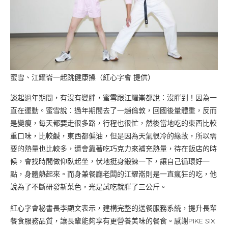
蜜雪、江耀崙一起跳健康操（紅心字會 提供）
談起過年期間，有沒有變胖，蜜雪跟江耀崙都說：沒胖到！因為一
直在運動。蜜雪說：過年期間去了一趟倫敦，回國後量體重，反而
是變瘦，每天都要走很多路，行程也很忙，然後當地吃的東西比較
重口味，比較鹹，東西都偏油，但是因為天氣很冷的緣故，所以需
要的熱量也比較多，還會靠著吃巧克力來補充熱量，待在飯店的時
候，會找時間做仰臥起坐，伏地挺身鍛鍊一下，讓自己循環好一
點，身體熱起來。而身兼餐廳老闆的江耀崙則是一直瘋狂的吃，他
說為了不斷研發新菜色，光是試吃就胖了三公斤。
紅心字會秘書長李顯文表示，建構完整的送餐服務系統，提升長輩
餐食服務品質，讓長輩能夠享有更營養美味的餐食。感謝PIKE SIX