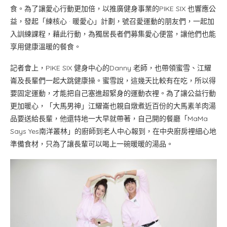
食。為了讓愛心行動更加倍，以推廣健身事業的PIKE SIX 也響應公
益，發起「練核心 · 暖愛心」計劃，號召愛運動的朋友們，一起加
入訓練課程，藉此行動，為獨居長者們募集愛心便當，讓他們也能
享用健康溫暖的餐食。
記者會上，PIKE SIX 健身中心的Danny 老師，也帶領蜜雪、江耀
崙及長輩們一起大跳健康操。蜜雪說，這幾天比較有在吃，所以得
要固定運動，才能把自己塞進超緊身的運動衣裡。為了讓公益行動
更加暖心，「大馬男神」江耀崙也親自燉煮近百份的大馬素羊肉湯
品要送給長輩，他還特地一大早就帶著，自己開的餐廳「MaMa
Says Yes南洋叢林」的廚師到老人中心報到，在中央廚房裡細心地
準備食材，只為了讓長輩可以喝上一碗暖暖的湯品。