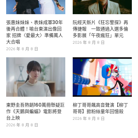
張惠妹妹妹、表妹成軍30年
阮經天新片《狂忘警探》再
後再合體！喻台東演出像回
傳捷報 一致通過入選多倫
家 招牌〈愛最大〉準備萬人
多影展「午夜瘋狂」單元
大合唱
2026 年 8 月 8 日
2026 年 8 月 8 日
東野圭吾熱銷160萬冊懸疑巨
柳丁哥哥飆高音聲演【柳丁
作《天鵝與蝙蝠》電影將登
哥哥】掀粉絲童年回憶殺
台上映
2026 年 8 月 8 日
2026 年 8 月 8 日