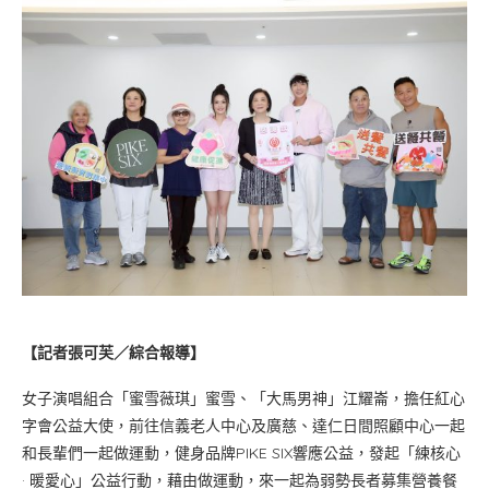
【記者張可芙／綜合報導】
女子演唱組合「蜜雪薇琪」蜜雪、「大馬男神」江耀崙，擔任紅心
字會公益大使，前往信義老人中心及廣慈、達仁日間照顧中心一起
和長輩們一起做運動，健身品牌PIKE SIX響應公益，發起「練核心
· 暖愛心」公益行動，藉由做運動，來一起為弱勢長者募集營養餐