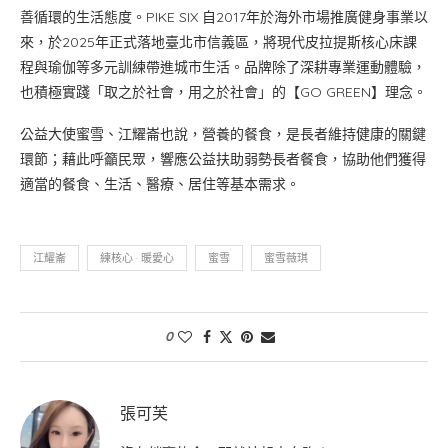
善循環的生活態度。PIKE SIX 自2017年於海外市場推廣健身事業以
來，於2025年正式落地臺北市信義區，將現代皮拉提斯核心床課
程與瑜伽等多元訓練帶進城市生活。品牌除了深耕專業運動體驗，
也積極實踐「取之於社會，用之於社會」的【GO GREEN】理念。
公益大使蜜雪、江耀崙也說，營養的餐食，是長者維持健康的關鍵
環節；藉此呼籲民眾，響應公益扶助弱勢長者餐食，協助他們獲得
適當的餐食、生活、醫療、居住等基本需求。
江耀崙
練核心 · 暖愛心
蜜雪
蜜雪薇琪
0
張可芙