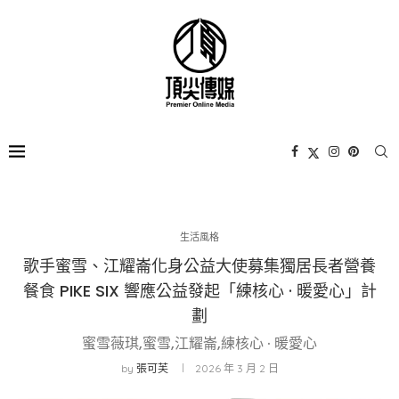
生活風格
歌手蜜雪、江耀崙化身公益大使募集獨居長者營養
餐食 PIKE SIX 響應公益發起「練核心 · 暖愛心」計
劃
蜜雪薇琪,蜜雪,江耀崙,練核心 · 暖愛心
by
張可芙
2026 年 3 月 2 日