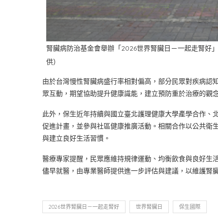
腎臟病防治基金會舉辦「2026世界腎臟日－一起走腎好
供）
由於台灣慢性腎臟病盛行率相對偏高，部分民眾對疾病認
眾互動，期望協助提升健康識能，建立預防重於治療的觀
此外，保生近年持續與國立臺北護理健康大學產學合作、
促進計畫，並參與社區健康推廣活動。相關合作以公共衛
與建立良好生活習慣。
醫療專家提醒，民眾應維持規律運動、均衡飲食與良好生
儘早就醫，由專業醫師提供進一步評估與建議，以維護腎
2026世界腎臟日－一起走腎好
世界腎臟日
保生國際