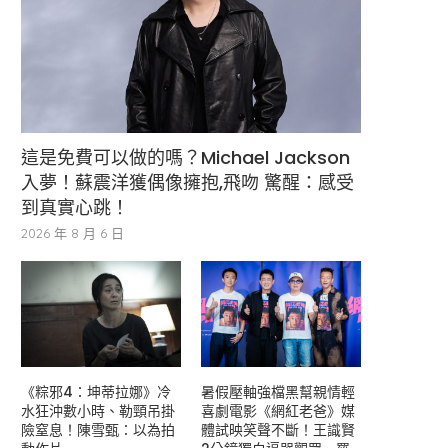
這是免費可以做的嗎？Michael Jackson
入夢！蘇震洋獲偶像擁抱,飛吻 驚醒：感受
到真實心跳！
2026 年 8 月 6 日
《粽邪4：坤蒂拉娜》冷
暑假壓軸強檔黑幫親情輕
水狂沖數小時、勒頸吊掛
喜劇電影《網紅老爸》媒
險窒息！陳雪甄：以為拍
體試映笑聲不斷！王識賢