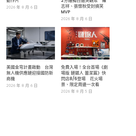
動作片
2分鐘獨白逼哭觀眾 羅
志祥、張懷秋受封搞笑
2026 年 8 月 6 日
MVP
2026 年 8 月 6 日
美國金穹計畫啟動 台灣
免費入場！全台首場《劇
無人機供應鏈迎接國防新
場版 鏈鋸人 蕾潔篇》快
商機
閃店8/6登場 花火場
景、限定周邊一次看
2026 年 8 月 6 日
2026 年 8 月 5 日