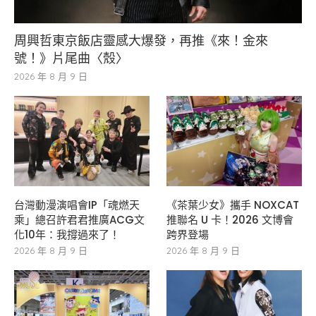
周興哲東京飯店靈感大爆發，再推《來！金來
號！》片尾曲〈殼〉
2026 年 8 月 9 日
台灣動漫演唱會IP「魂燃天
《茶葉少女》攜手 NOXCAT
乘」總召許君君推廣ACG文
推聯名 U 卡！2026 文博會
化10年：我撐過來了！
跨界登場
2026 年 8 月 9 日
2026 年 8 月 9 日