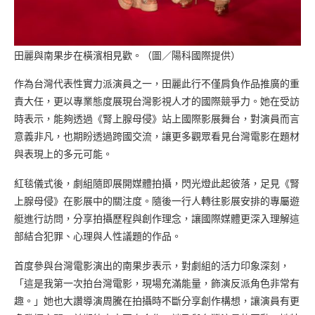
田麗與南果步在橫濱相見歡。（圖／陽科國際提供）
作為台灣代表性實力派演員之一，田麗此行不僅肩負作品推廣的重
責大任，更以專業態度展現台灣影視人才的國際競爭力。她在受訪
時表示，能夠透過《腎上腺母侵》站上國際影展舞台，對演員而言
意義非凡，也期盼透過跨國交流，讓更多觀眾看見台灣電影在題材
與表現上的多元可能。
紅毯儀式後，劇組隨即展開媒體拍攝，閃光燈此起彼落，足見《腎
上腺母侵》在影展中的關注度。隨後一行人轉往影展安排的專屬遊
艇進行訪問，分享拍攝歷程與創作理念，讓國際媒體更深入理解這
部結合犯罪、心理與人性議題的作品。
首度參與台灣電影演出的南果步表示，對劇組的活力印象深刻，
「這是我第一次拍台灣電影，現場充滿能量，飾演反派角色非常有
趣。」她也大讚導演周騰在拍攝時不斷分享創作構想，讓演員有更