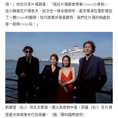
現。」他也分享片場趣事：「我在片場都會帶著Oreo(小黑狗)，
從小跟我在片場長大，這次也一樣全程陪伴，甚至導演在電影裡加
了一顆Oreo的鏡頭，恰巧南果步很喜歡狗，我們在片場的相處就
是一起陪Oreo玩。」
劉黛瑩（右2）坦言太緊張，還以為食物中毒，郭鑫（右1）在片場
靠愛犬與南果步打近距離。（圖／陽科國際提供）