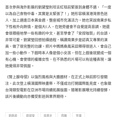
首次參與海外影展的劉黛瑩則坦言紅毯前緊張到身體不適，「一度
以為自己食物中毒，其實是太緊張了！」她形容橫濱港灣景色迷
人，加上適逢日本黃金週，整座城市充滿活力。她也笑說南果步私
下性格外向熱情，是個大E人，在她旁邊會不自覺提高音調，她還
會很積極地學一些有趣的中文，甚至學會了「安捏咖賀」的台語，
非常可愛。劉黛瑩回想拍攝過程，稱讚南果步是認真又專業的演
員，做了很完整的功課，把片中媽媽桑風采詮釋得很迷人，會自己
加一些小動作，下戲時本人像是個小女孩，但在上戲後就變成一個
有心機、會使壞的複雜女性，在不熟悉的片場可以有這種表現，讓
她覺得非常佩服。
《腎上腺母侵》以強烈風格與大膽題材，在正式上映前即引發關
注，此次登上橫濱國際映畫祭，不僅成功打開國際能見度，也象徵
台灣類型電影在亞洲市場持續拓展版圖。隨著影展曝光持續發酵，
該片後續動向亦備受影迷與業界期待。
劉姵君
劉黛瑩
南果步
周騰
李㼈