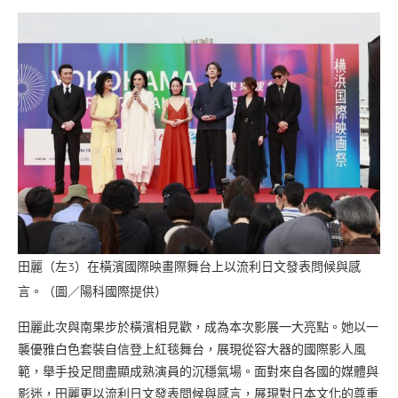
田麗（左3）在橫濱國際映畫際舞台上以流利日文發表問候與感
言。（圖／陽科國際提供）
田麗此次與南果步於橫濱相見歡，成為本次影展一大亮點。她以一
襲優雅白色套裝自信登上紅毯舞台，展現從容大器的國際影人風
範，舉手投足間盡顯成熟演員的沉穩氣場。面對來自各國的媒體與
影迷，田麗更以流利日文發表問候與感言，展現對日本文化的尊重