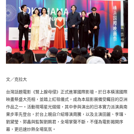
文／克拉大
台灣話題電影《腎上腺母侵》正式進軍國際影壇，於日本橫濱國際
映畫祭盛大亮相，並踏上紅毯儀式，成為本屆影展備受矚目的亞洲
作品之一。活動現場星光熠熠，其中參與演出的日本實力派演員南
果步率先登台，於台上親自介紹導演周騰，以及主演田麗、李㼈、
劉黛瑩、郭鑫與監製劉姵君，全場掌聲不斷，不僅為電影揭開序
幕，更迅速炒熱全場氣氛。