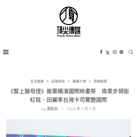
生活風格
品味時尚
層峰⼈物
登峰造極
《腎上腺母侵》進軍橫濱國際映畫祭 南果步領銜
紅毯、田麗率台灣卡司驚艷國際
by
克拉大
2026 年 5 月 5 日