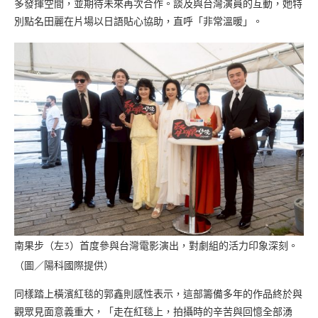
多發揮空間，並期待未來再次合作。談及與台灣演員的互動，她特
別點名田麗在片場以日語貼心協助，直呼「非常溫暖」。
南果步（左3）首度參與台灣電影演出，對劇組的活力印象深刻。
（圖／陽科國際提供）
同樣踏上橫濱紅毯的郭鑫則感性表示，這部籌備多年的作品終於與
觀眾見面意義重大，「走在紅毯上，拍攝時的辛苦與回憶全部湧