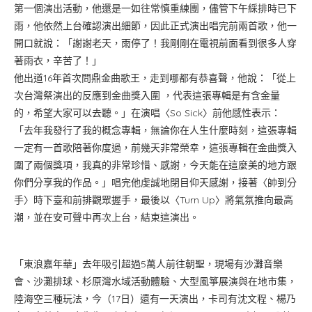
第一個演出活動，他還是一如往常慎重練團，儘管下午綵排時已下
雨，他依然上台確認演出細節，因此正式演出唱完前兩首歌，他一
開口就說：「謝謝老天，雨停了！我剛剛在電視前面看到很多人穿
著雨衣，辛苦了！」
他出道16年首次問鼎金曲歌王，走到哪都有恭喜聲，他說：「從上
次台灣祭演出的反應到金曲獎入圍 ，代表這張專輯是有含金量
的，希望大家可以去聽。」在演唱〈So Sick〉前他感性表示：
「去年我發行了我的概念專輯，無論你在人生什麼時刻，這張專輯
一定有一首歌陪著你度過，前幾天非常榮幸，這張專輯在金曲獎入
圍了兩個獎項，我真的非常珍惜、感謝，今天能在這麼美的地方跟
你們分享我的作品。」唱完他虔誠地閉目仰天感謝，接著〈帥到分
手〉時下臺和前排觀眾握手，最後以〈Turn Up〉將氣氛推向最高
潮，並在安可聲中再次上台，結束這演出。
「東浪嘉年華」去年吸引超過5萬人前往朝聖，現場有沙灘音樂
會、沙灘排球、杉原灣水域活動體驗、大型風箏展演與在地市集，
陸海空三種玩法，今（17日）還有一天演出，卡司有沈文程、楊乃