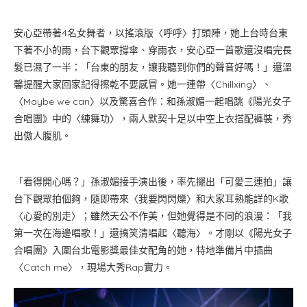
安心亞帶著4名女舞者，以搖滾版〈呼呼〉打頭陣，她上台時台東
下著不小的雨，台下觀眾撐傘、穿雨衣，安心亞一首歌還沒唱完長
髮已濕了一半：「台東的朋友，讓我聽到你們的聲音好嗎！」還溫
馨提醒大家回家記得擦乾不要感冒。她一連帶〈Chillxing〉、
〈Maybe we can〉以及驚喜合作：和孫淑媚一起唱跳《陽光女子
合唱團》中的〈練舞功〉，兩人默契十足以中空上衣搭配褲裝，秀
出傲人腹肌。
「看得開心嗎？」孫淑媚接手演出後，率先擺出「可愛三連拍」讓
台下觀眾拍個夠，隨即帶來〈我要閃閃爍〉和大家耳熟能詳的K歌
〈心愛的別走〉；雖然天公不作美，但她覺得是不同的浪漫：「我
第一次在海邊唱歌！」還搞笑清唱起〈聽海〉。才剛以《陽光女子
合唱團》入圍台北電影獎最佳女配角的她，特地準備片中插曲
〈Catch me〉，現場大秀Rap實力。