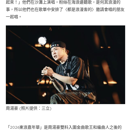
起來！」他們在沙灘上演唱，粉絲在海浪邊聽歌，是何其浪漫的
事，所以他們也在歌單中安排了〈都是浪漫害的〉邀請會唱的朋友
一起唱。
周湯豪 (照片提供：三立)
「2026東浪嘉年華」是周湯豪雙料入圍金曲歌王和編曲人之後的