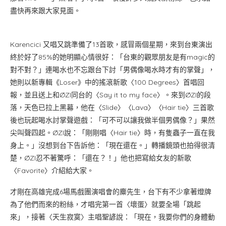
盡快再來跟大家見面。
Karencici 又唱又跳準備了13首歌，感冒兩個星期，來到台東演出
終於好了85%的她明顯心情很好：「台東的觀眾朋友是有magic的
對不對？」連喝水也不忘跟台下討「男偶像喝水時才有的掌聲」，
她則以新專輯《Loser》中的搖滾新歌〈100 Degrees〉首唱回
報，並且送上和ØZI同台的〈Say it to my face〉。來到ØZI的段
落，天色已拉上黑幕，他在〈Slide〉〈Lava〉〈Hair tie〉三首歌
後也玩起喝水討掌聲遊戲：「可不可以讓我做半個男偶像？」果然
尖叫聲四起。ØZI說：「剛剛唱〈Hair tie〉時，有隻蟲子一直在我
身上。」沒想到台下告訴他：「現在還在。」轉播鏡頭也拍得很清
楚，ØZI忍不著驚呼：「還在？！」他也把寫給女友的新歌
〈Favorite〉介紹給大家。
才剛在高雄完成6場馬戲團演唱會的麋先生，台下有不少拿著燈牌
為了他們而來的粉絲，才唱完第一首〈壞蛋〉就要全場「跳起
來」，接著〈天生寂寞〉主唱聖諺說：「現在，我要你們的身體動