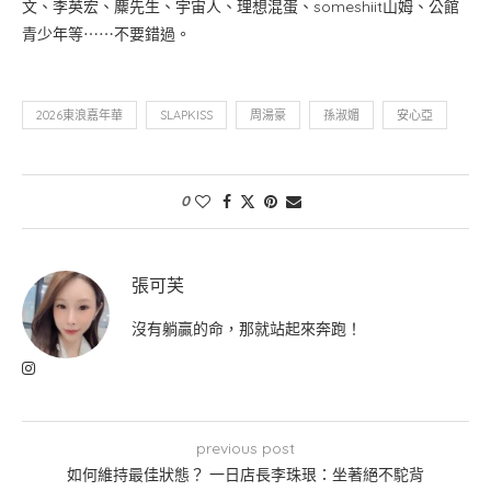
文、李英宏、麋先生、宇宙人、理想混蛋、someshiit山姆、公館
青少年等⋯⋯不要錯過。
2026東浪嘉年華
SLAPKISS
周湯豪
孫淑媚
安心亞
0
張可芙
沒有躺贏的命，那就站起來奔跑！
previous post
如何維持最佳狀態？ 一日店長李珠珢：坐著絕不駝背