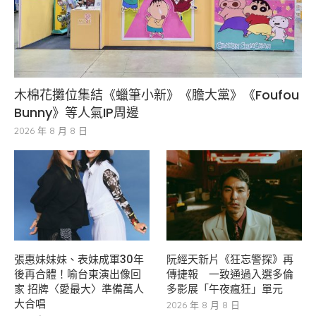
木棉花攤位集結《蠟筆小新》《膽大黨》《Foufou
Bunny》等人氣IP周邊
2026 年 8 月 8 日
張惠妹妹妹、表妹成軍30年
阮經天新片《狂忘警探》再
後再合體！喻台東演出像回
傳捷報 一致通過入選多倫
家 招牌〈愛最大〉準備萬人
多影展「午夜瘋狂」單元
大合唱
2026 年 8 月 8 日