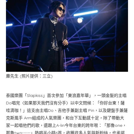
麋先生 (照片提供：三立)
泰國樂團「Slapkiss」首次參加「東浪嘉年華」，一頭金髮的主唱
Do唱完〈如果那天我們沒有分手〉以中文問候：「你好台東！薩
哇滴咖！」這支由主唱Do、吉他手兼副主唱 Pin，以及鍵盤手兼薩
克斯風手 Arm組成的人氣樂團，和台下互動感十足，除了帶動大
家一起唱他們的歌，還跟上A-lin今年台東的跨年哏：「那魯one，
那魯two⋯⋯」熱唱半小時6首，收穫許多人氣與新粉絲，也承諾