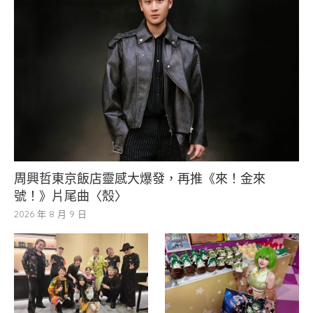
周興哲東京飯店靈感大爆發，再推《來！金來
號！》片尾曲〈殼〉
2026 年 8 月 9 日