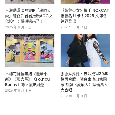
台灣動漫演唱會IP「魂燃天
《茶葉少女》攜手 NOXCAT
乘」總召許君君推廣ACG文
推聯名 U 卡！2026 文博會
化10年：我撐過來了！
跨界登場
2026 年 8 月 9 日
2026 年 8 月 9 日
木棉花攤位集結《蠟筆小
張惠妹妹妹、表妹成軍30年
新》《膽大黨》《Foufou
後再合體！喻台東演出像回
Bunny》等人氣IP周邊
家 招牌〈愛最大〉準備萬人
大合唱
2026 年 8 月 8 日
2026 年 8 月 8 日