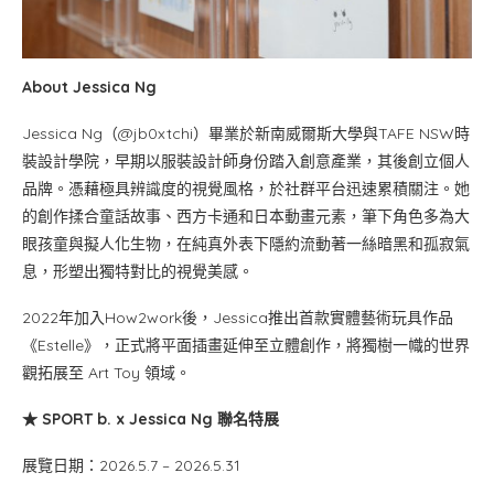
About Jessica Ng
Jessica Ng（@jb0xtchi）畢業於新南威爾斯大學與TAFE NSW時
裝設計學院，早期以服裝設計師身份踏入創意產業，其後創立個人
品牌。憑藉極具辨識度的視覺風格，於社群平台迅速累積關注。她
的創作揉合童話故事、西方卡通和日本動畫元素，筆下角色多為大
眼孩童與擬人化生物，在純真外表下隱約流動著一絲暗黑和孤寂氣
息，形塑出獨特對比的視覺美感。
2022年加入How2work後，Jessica推出首款實體藝術玩具作品
《Estelle》，正式將平面插畫延伸至立體創作，將獨樹一幟的世界
觀拓展至 Art Toy 領域。
★
SPORT b.
x
Jessica
Ng
聯名特展
展覽日期：2026.5.7 – 2026.5.31