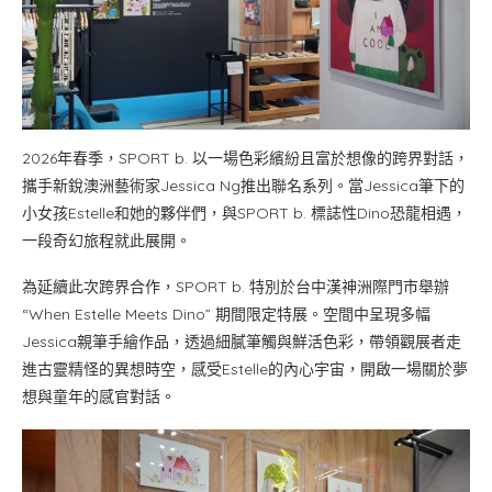
2026年春季，SPORT b. 以一場色彩繽紛且富於想像的跨界對話，
攜手新銳澳洲藝術家Jessica Ng推出聯名系列。當Jessica筆下的
小女孩Estelle和她的夥伴們，與SPORT b. 標誌性Dino恐龍相遇，
一段奇幻旅程就此展開。
為延續此次跨界合作，SPORT b. 特別於台中漢神洲際門市舉辦
“When Estelle Meets Dino” 期間限定特展。空間中呈現多幅
Jessica親筆手繪作品，透過細膩筆觸與鮮活色彩，帶領觀展者走
進古靈精怪的異想時空，感受Estelle的內心宇宙，開啟一場關於夢
想與童年的感官對話。