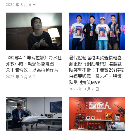
2026 年 8 月 6 日
《粽邪4：坤蒂拉娜》冷水狂
暑假壓軸強檔黑幫親情輕喜
沖數小時、勒頸吊掛險窒
劇電影《網紅老爸》媒體試
息！陳雪甄：以為拍動作片
映笑聲不斷！王識賢2分鐘獨
白逼哭觀眾 羅志祥、張懷
2026 年 8 月 6 日
秋受封搞笑MVP
2026 年 8 月 6 日