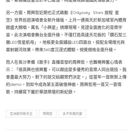
版，累積播放量合計早已破億，再度展現超強國民情歌實力。
另一方面，周興哲近期也正式啟動《Odyssey · Stars 旅程· 星
空》世界巡迴演唱會全新升級版，上月一連兩天於新加坡室內體育
館盛大開唱，萬名「小興星」擠爆現場，見證全面進化的音樂宇
宙。此次演唱會舞台全面升級，不僅打造高達天花板的「鑽石型三
層LED恆星航母」，地板更全面鋪設LED四面台，搭配全場燈光與
雷射銀河效果，帶來360度沉浸式體驗，視覺規格全面升級。
而人在長沙準備《歌手》直播首發的周興哲，也難掩興奮心情表
示：「很高興也很興奮，可以跟這麼多優秀的音樂人同台競技，我
會盡最大努力，剩下的就交給觀眾們決定。」從當年一首默默上傳
的demo，到如今成為第五首破億神曲，周興哲用一首又一首情
歌，持續寫下屬於華語樂壇的新紀錄。
亞洲創作新天王
周興哲
永不失聯的愛