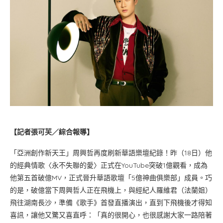
【記者張可芙／綜合報導】
「亞洲創作新天王」周興哲再度刷新華語樂壇紀錄！昨（18日）他
的經典情歌〈永不失聯的愛〉正式在YouTube突破1億觀看，成為
他第五首破億MV，正式晉升華語歌壇「5億神曲俱樂部」成員。巧
的是，破億當下周興哲人正在飛機上，與經紀人羅維君（法蘭姐）
飛往湖南長沙，準備《歌手》首發直播演出，直到下飛機後才得知
喜訊，讓他又驚又喜直呼：「真的很開心，也很感謝大家一路陪著