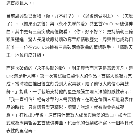
這首歌長大。」
目前周興哲已累積〈你，好不好？〉、〈以後別做朋友〉、〈怎麼
了〉、〈如果雨之後〉與〈永不失聯的愛〉共五首YouTube破億神
曲，其中更有三首突破兩億觀看，〈你，好不好？〉更持續朝三億
觀看邁進，驚人長尾效應持續改寫華語情歌歷史。周興哲也成為目
前唯一一位在YouTube擁有三首破兩億歌曲的華語歌手，「情歌天
王」地位再度升級。
而這次破億的〈永不失聯的愛〉，對周興哲而言更是意義非凡，是
Eric還是新人時，第一次嘗試擔任製作人的作品，首挑大樑獨力完
成。當時歌曲推出後立刻受到大家喜歡，給了他很大的信心與鼓
舞。」對此，一手栽培支持他的星空飛騰主理人法蘭姐感性表示：
「我一直相信年輕有才華的人需要機會。在現在每個人都能發表作
品的時代，只有讓音樂更精彩、讓實力說話，就有機會完成夢
想。」在推出9年後，這首陪伴無數人成長與戀愛的歌曲，如今正
式成為周興哲第五首破億神曲，也替他的音樂旅程寫下一個極具代
表性的里程碑。