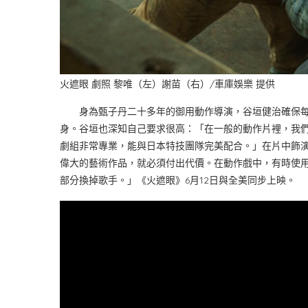
火遮眼 劇照 黎唯（左）謝苗（右）/車庫娛樂 提供
身為甄子丹二十多年的御用動作導演，谷垣健治確保每
身。谷垣也深知自己要求很高：「在一般的動作片裡，我
劇組非常專業，能與日本特技團隊完美配合。」在片中飾
偉大的藝術作品，就必須付出代價。在動作戲中，有時使
部分換掉歌手。」《火遮眼》6月12日與全美同步上映。