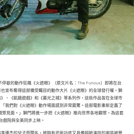
停歇的動作狂飆《火遮眼》（原文片名：The Furious）即將在台
業也宣布奪得這部備受矚目的動作大片《火遮眼》的全球發行權。獅
務》、《飢餓遊戲》和《暮光之城》等系列作，這些作品皆在全球市
：「我們對《火遮眼》動作場面感到非常震驚。這部電影重新定義了
與觀眾見面。」獅門將進一步把《火遮眼》推向世界各地觀眾，為這套
全台戲院與全美同步上映。
李連杰的兒子而聞名，彼時有武術功底又具備超齡演技的謝苗被譽