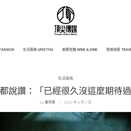
ASHION
⽣活風格 LIFESTYLE
美饌佳釀 WINE & DINE
登峰造極 TRAVE
生活風格
都說讚：「已經很久沒這麼期待
by
張可芙
2026 年 6 月 3 日