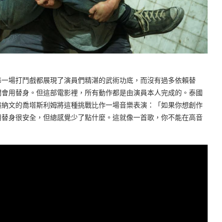
一場打鬥戲都展現了演員們精湛的武術功底，而沒有過多依賴替
們會用替身。但這部電影裡，所有動作都是由演員本人完成的。泰國
演納文的喬塔斯利姆將這種挑戰比作一場音樂表演：「如果你想創作
用替身很安全，但總感覺少了點什麼。這就像一首歌，你不能在高音