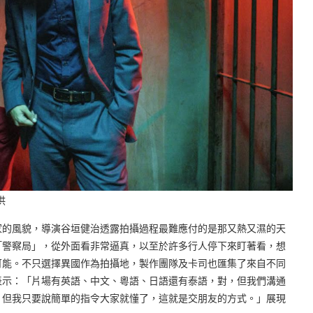
供
的風貌，導演谷垣健治透露拍攝過程最難應付的是那又熱又濕的天
「警察局」，從外面看非常逼真，以至於許多行人停下來盯著看，想
可能。不只選擇異國作為拍攝地，製作團隊及卡司也匯集了來自不同
表示：「片場有英語、中文、粵語、日語還有泰語，對，但我們溝通
，但我只要說簡單的指令大家就懂了，這就是交朋友的方式。」展現