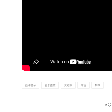
亞洋魯辛
岩永丞威
火遮眼
謝苗
黎唯
0