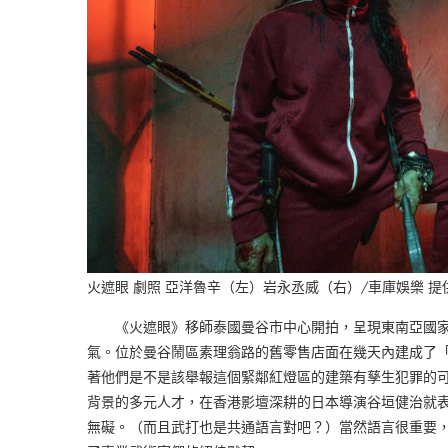
火遮眼 劇照 亞洋魯辛（左）岩永丞威（右）/車庫娛樂 提
《火遮眼》移師泰國曼谷市中心開拍，呈現東南亞國家
氣。位於曼谷鬧區素理翁路的舊零售店面在幾天內建成了
著他們是不是該舉報這個緊鄰紅燈區的建築有孳生犯罪的
背景的多元人才，在香港影壇深耕的日本導演谷垣健治就
無礙。（而且武打也是共通語言對吧？）當然語言很重要