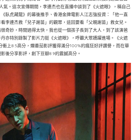
高人氣。這次宣傳期間，李連杰也在直播中談到了《火遮眼》，稱自己
》《臥虎藏龍》的幕後推手、香港金牌電影人江志強投資：「他一直
年看李連杰救「兒子謝苗」的觀眾，這回要看「父親謝苗」救女兒。
情很奇妙，時間過得太快，我也從一個孩子長到了大人，到了該演爸
子丹亦特別錄製了影片力挺《火遮眼》，呼籲大眾踴躍進場。《火遮
分衝上8.5高分，爛番茄影評獲得滿分100%的瘋狂好評讚譽，而在華
影後分享影評，創下豆瓣8.9的震撼高分。