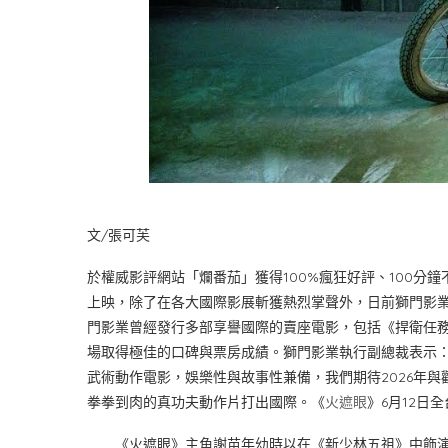
文/張可芙
於權威影評網站「爛番茄」獲得100%瘋狂好評、100分鐘不
上映，除了在各大國際影展斬獲熱烈掌聲外，日前獅門影
門影業曾經發行多部享譽國際的賣座電影，包括《捍衛任
場取得極佳的口碑與票房成績。獅門影業執行副總裁表示
武術動作電影，娛樂性與故事性兼備，我們期待2026年
拳拳到肉的真功夫動作片打出國際。《
火遮眼
》6月12日
《火遮眼》主角謝苗年幼時以在《新少林五祖》中飾演