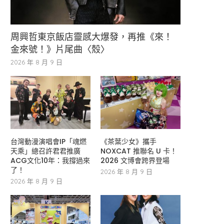
周興哲東京飯店靈感大爆發，再推《來！
金來號！》片尾曲〈殼〉
2026 年 8 月 9 日
台灣動漫演唱會IP「魂燃
《茶葉少女》攜手
天乘」總召許君君推廣
NOXCAT 推聯名 U 卡！
ACG文化10年：我撐過來
2026 文博會跨界登場
了！
2026 年 8 月 9 日
2026 年 8 月 9 日