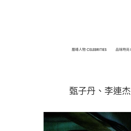
層峰⼈物 CELEBRITIES
品味時尚 F
甄子丹、李連杰