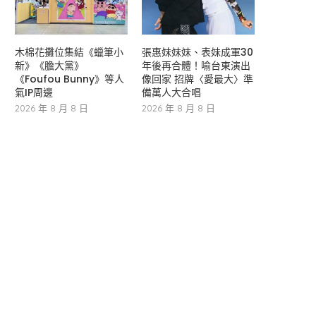
木棉花攤位集結《蠟筆小
張惠妹妹妹、表妹成軍30
新》《膽大黨》
年後再合體！喻台東演出
《Foufou Bunny》等人
像回家 招牌〈愛最大〉準
氣IP周邊
備萬人大合唱
2026 年 8 月 8 日
2026 年 8 月 8 日