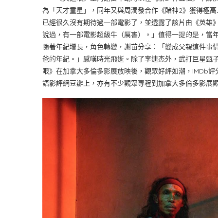
為「天才童星」，同年又與周潤發合作《賭神2》獲得極
已經很久沒有期待過一部電影了，並透露了該片由《英雄
說過，有一部電影超級牛（厲害）。」值得一提的是，當
隨著年紀增長，角色轉變，謝苗分享：「變成父親這件事
爸的年紀。」感嘆時光飛逝。除了李連杰外，武打巨星甄
眼》在加拿大多倫多影展放映後，觀眾好評如潮，IMDb評
語影評網豆瓣上，亦有不少觀眾專程到加拿大多倫多影展觀