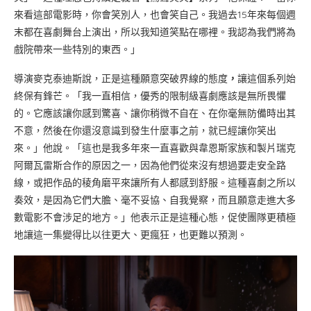
來看這部電影時，你會笑別人，也會笑自己。我過去15年來每個週
末都在喜劇舞台上演出，所以我知道笑點在哪裡。我認為我們將為
戲院帶來一些特別的東西。」
導演麥克泰迪斯說，正是這種願意突破界線的態度
，
讓這個系列始
終保有鋒芒。「我一直相信，優秀的限制級喜劇應該是無所畏懼
的。它應該讓你感到驚喜、讓你稍微不自在、在你毫無防備時出其
不意，然後在你還沒意識到發生什麼事之前，就已經讓你笑出
來。」他說。「這也是我多年來一直喜歡與韋恩斯家族和製片瑞克
阿爾瓦雷斯合作的原因之一，因為他們從來沒有想過要走安全路
線，或把作品的稜角磨平來讓所有人都感到舒服。這種喜劇之所以
奏效，是因為它們大膽、毫不妥協、自我覺察，而且願意走進大多
數電影不會涉足的地方。」他表示正是這種心態，促使團隊更積極
地讓這一集變得比以往更大、更瘋狂，也更難以預測。