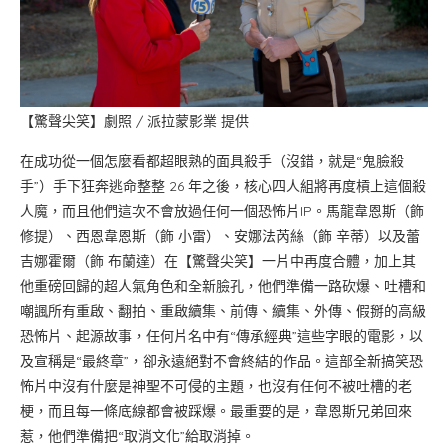
【驚聲尖笑】劇照 / 派拉蒙影業 提供
在成功從一個怎麼看都超眼熟的面具殺手（沒錯，就是“鬼臉殺
手”）手下狂奔逃命整整 26 年之後，核心四人組將再度槓上這個殺
人魔，而且他們這次不會放過任何一個恐怖片IP。馬龍韋恩斯（飾
修提）、西恩韋恩斯（飾 小雷）、安娜法芮絲（飾 辛蒂）以及蕾
吉娜霍爾（飾 布蘭達）在【驚聲尖笑】一片中再度合體，加上其
他重磅回歸的超人氣角色和全新臉孔，他們準備一路砍爆、吐槽和
嘲諷所有重啟、翻拍、重啟續集、前傳、續集、外傳、假掰的高級
恐怖片、起源故事，任何片名中有“傳承經典”這些字眼的電影，以
及宣稱是“最終章”，卻永遠絕對不會終結的作品。這部全新搞笑恐
怖片中沒有什麼是神聖不可侵的主題，也沒有任何不被吐槽的老
梗，而且每一條底線都會被踩爆。最重要的是，韋恩斯兄弟回來
惹，他們準備把“取消文化”給取消掉。