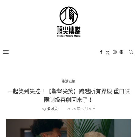
生活風格
一起笑到失控！【驚聲尖笑】跨越所有界線 重口味
限制級喜劇回來了！
by
張可芙
2026 年 6 月 5 日