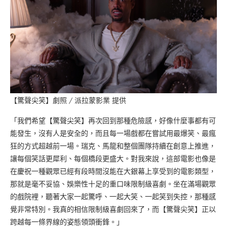
【驚聲尖笑】劇照 / 派拉蒙影業 提供
「我們希望【驚聲尖笑】再次回到那種危險感，好像什麼事都有可
能發生，沒有人是安全的，而且每一場戲都在嘗試用最爆笑、最瘋
狂的方式超越前一場。瑞克、馬龍和整個團隊持續在創意上推進，
讓每個笑話更犀利、每個橋段更盛大。對我來說，這部電影也像是
在慶祝一種觀眾已經有段時間沒能在大銀幕上享受到的電影類型，
那就是毫不妥協、娛樂性十足的重口味限制級喜劇。坐在滿場觀眾
的戲院裡，聽著大家一起驚呼、一起大笑、一起笑到失控，那種感
覺非常特別。我真的相信限制級喜劇回來了，而【驚聲尖笑】正以
跨越每一條界線的姿態領頭衝鋒。」