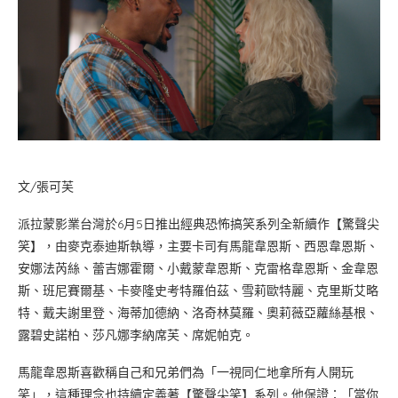
文/張可芙
派拉蒙影業台灣於6月5日推出經典恐怖搞笑系列全新續作【驚聲尖
笑】，由麥克泰迪斯執導，主要卡司有馬龍韋恩斯、西恩韋恩斯、
安娜法芮絲、蕾吉娜霍爾、小戴蒙韋恩斯、克雷格韋恩斯、金韋恩
斯、班尼賽爾基、卡麥隆史考特羅伯茲、雪莉歐特麗、克里斯艾略
特、戴夫謝里登、海蒂加德納、洛奇林莫羅、奧莉薇亞蘿絲基根、
露碧史諾柏、莎凡娜李納席芙、席妮帕克。
馬龍韋恩斯喜歡稱自己和兄弟們為「一視同仁地拿所有人開玩
笑」，這種理念也持續定義著【驚聲尖笑】系列。他保證：「當你