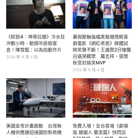
《粽邪4：坤蒂拉娜》冷水狂
暑假壓軸強檔黑幫親情輕喜
沖數小時、勒頸吊掛險窒
劇電影《網紅老爸》媒體試
息！陳雪甄：以為拍動作片
映笑聲不斷！王識賢2分鐘獨
白逼哭觀眾 羅志祥、張懷
2026 年 8 月 6 日
秋受封搞笑MVP
2026 年 8 月 6 日
美國金穹計畫啟動 台灣無
免費入場！全台首場《劇場
人機供應鏈迎接國防新商機
版 鏈鋸人 蕾潔篇》快閃店