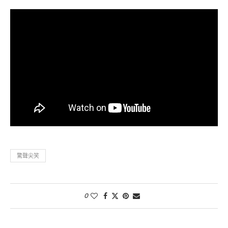
驚聲尖笑
0