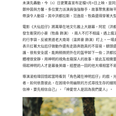
未演先轟動，今（6）日更驚喜宣布定檔9月4日上映，並
鄭仲茵與方馨，多位實力派演員強強聯手，故事聚焦素昧
帶淚令人動容，其中洪都拉斯、范逸臣、牧森還得穿著大
電影《大仙尪仔》將萬華在地文化搬上大銀幕，阿宏（洪都
發生衝突的小豪（牧森 飾演），兩人不打不相識，遇上瘋
的行李袋，反被黑道老大南哥（温昇豪 飾演）盯上。一場
表示扛著大仙尪仔做動作還有走路奔跑真的不容易，額頭
護、很有安全感，能夠稍微把外在的盔甲卸下一些；洪都
體裡很安靜，用神明的視角去窺探人的故事，彼此互相需
得起神明的人才是幕後英雄，經歷過一回的他大嘆相當不
導演凌柏瑋回憶起當時看到「角色藏在神明尪仔」的戲，
者，如何依靠彼此，在困境中用幽默的方式尋找生存的縫
信神，要先相信自己」，「神愛世人是因為我們愛人」。