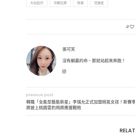
大仙尪仔
洪都拉斯
牧森
范逸臣
0
張可芙
沒有躺贏的命，那就站起來奔跑！
previous post
韓職「全能型藝能新星」李瑞允正式加盟桃氣女孩！新賽
將披上桃園雲豹飛將應援戰袍
RELAT