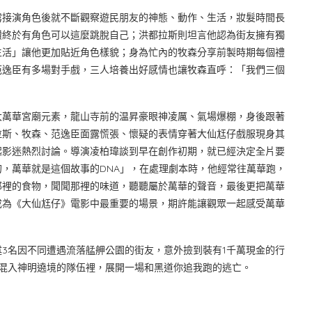
露接演角色後就不斷觀察遊民朋友的神態、動作、生活，妝髮時間長
讚終於有角色可以這麼跳脫自己；洪都拉斯則坦言他認為街友擁有獨
生活」讓他更加貼近角色樣貌；身為忙內的牧森分享前製時期每個禮
范逸臣有多場對手戲，三人培養出好感情也讓牧森直呼：「我們三個
大萬華宮廟元素，龍山寺前的温昇豪眼神凌厲、氣場爆棚，身後跟著
拉斯、牧森、范逸臣面露慌張、懷疑的表情穿著大仙尪仔戲服現身其
起影迷熱烈討論。導演凌柏瑋談到早在創作初期，就已經決定全片要
，萬華就是這個故事的DNA」，在處理劇本時，他經常往萬華跑，
那裡的食物，聞聞那裡的味道，聽聽屬於萬華的聲音，最後更把萬華
成為《大仙尪仔》電影中最重要的場景，期許能讓觀眾一起感受萬華
3名因不同遭遇流落艋舺公園的街友，意外撿到裝有1千萬現金的行
混入神明遶境的隊伍裡，展開一場和黑道你追我跑的逃亡。