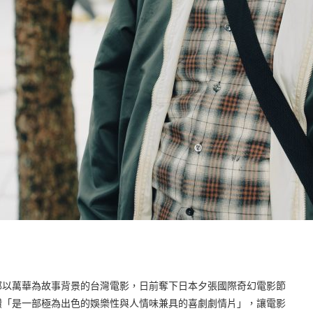
部以萬華為故事背景的台灣電影，日前奪下日本夕張國際奇幻電影節
讚「是一部極為出色的娛樂性與人情味兼具的喜劇劇情片」，讓電影