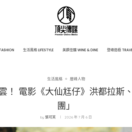
ASHION
⽣活風格 LIFESTYLE
美饌佳釀 WINE & DINE
登峰造極 TRAVE
生活風格
層峰⼈物
雲！ 電影《大仙尪仔》洪都拉斯
團」
by
張可芙
2026 年 7 月 6 日