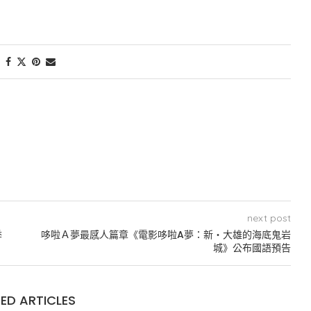
next post
季
哆啦Ａ夢最感人篇章《電影哆啦A夢：新‧大雄的海底鬼岩
城》公布國語預告
ED ARTICLES