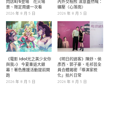
閃店8/6登場 花火場
內外交相煎 濕意盎然喊：
景、限定周邊一次看
碾壓〈心落雨〉
2026 年 8 月 5 日
2026 年 8 月 5 日
《電影 Idol光之美少女你
《明日的過客》陳妤、侯
與我♪》 今夏重返大銀
彥西、郭子豪、毛祁芸全
幕！著色應援活動提前開
員合體揭密「導演家梳
跑
化」拍片日常
2026 年 8 月 5 日
2026 年 8 月 5 日