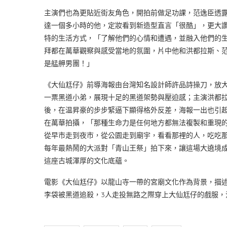
主演們也為更貼近街友角色，開拍前做足功課，范逸臣透
達一個多小時的他，定妝看到新造型直言「很酷」，更大
特的生活方式，「了解他們的心情和遭遇，並融入他們的
拜都在萬華觀察與感受當地的氛圍，片中他和洪都拉斯、
是艋舺男團！」
《大仙尪仔》前導海報由台灣知名設計師許品詩操刀，放
一票黑道小弟，展現十足的黑道架勢與壓迫感；主演洪都
後，在温昇豪的步步緊逼下顯得格外反差，海報一出也引
在萬華拍攝，「那種生命力是任何地方都無法複製和重現的
從早市走到夜市，從公園走到廟宇，看看那裡的人，吃吃
每年最熱鬧的大派對「青山王祭」拍下來，讓這場大遶境
這座古城渾厚的文化底蘊。
電影《大仙尪仔》以龍山寺一帶的宮廟文化作為背景，描述
李袋被黑道追殺，3人走投無路之際穿上大仙尪仔的戲服，