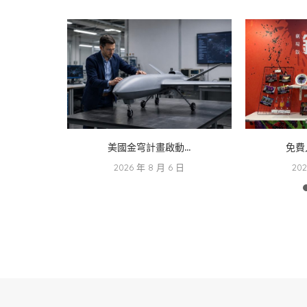
.
美國金穹計畫啟動...
免費
 日
2026 年 8 月 6 日
20