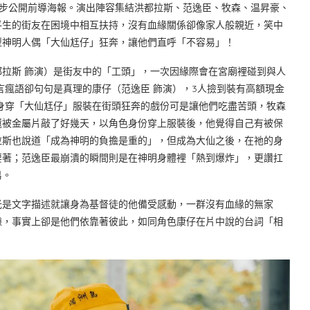
同步公開前導海報。演出陣容集結洪都拉斯、范逸臣、牧森、温昇豪、
平生的街友在困境中相互扶持，沒有血緣關係卻像家人般親近，笑中
型神明人偶「大仙尪仔」狂奔，讓他們直呼「不容易」！
拉斯 飾演）是街友中的「工頭」，一次因緣際會在宮廟裡碰到與人
言瘋語卻句句是真理的康仔（范逸臣 飾演），3人撿到裝有高額現金
身穿「大仙尪仔」服裝在街頭狂奔的戲份可是讓他們吃盡苦頭，牧森
還被金屬片敲了好幾天，以角色身份穿上服裝後，他覺得自己有被保
拉斯也說道「成為神明的負擔是重的」，但成為大仙之後，在祂的身
要著；范逸臣最崩潰的瞬間則是在神明身體裡「熱到爆炸」，更讚扛
易。
光是文字描述就讓身為基督徒的他備受感動，一群沒有血緣的無家
隙，事實上卻是他們依靠著彼此，如同角色康仔在片中說的台詞「相