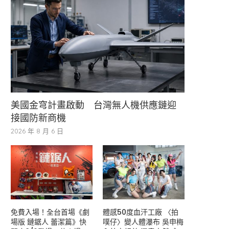
美國金穹計畫啟動 台灣無人機供應鏈迎
接國防新商機
2026 年 8 月 6 日
免費入場！全台首場《劇
體感50度血汗工廠 〈拍
場版 鏈鋸人 蕾潔篇》快
噗仔〉變人體瀑布 吳申梅