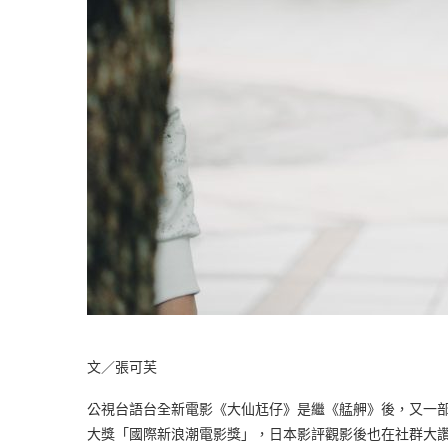
文／張可芙
公視台語台全新電影《大仙尪仔》是繼《艋舺》後，又一
大獎「國際新浪潮電影獎」，日本影評觀影後也在社群大