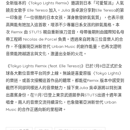
全新版本的〈Tokyo Lights Remix〉邀請到日本「可愛幫派」人氣
饒舌女歌手 Elle Teresa 加入，Julia 吳卓源分享對Elle Teresa的第
一印象是「一位很酷的日本女孩，渾身散發帥氣氣質」，也表示很
高興能有她加入這首歌，增添不少專屬日系女孩的帥氣風格。本
次 Remix 由 STUTS 親自重新操刀混音，母帶後期則由國際知名母
帶工程師 Nicolas de Porcel 負責。透過來自跨海三位音樂人的合
作，不僅展現亞洲新世代 Urban Music 的創作能量，也再次證明
音樂能跨越語言與文化，激盪出全新的火花。
《Tokyo Lights Remix (feat. Elle Teresa)》已於7月8日正式於全
球各大數位音樂平台同步上線。無論是喜愛原版〈Tokyo Lights〉
的樂迷，或首次接觸這首作品的聽眾，都能從Remix 版本中感受到
截然不同卻同樣迷人的音樂魅力。接下來Julia 吳卓源將以特別演
出嘉賓身份，在11月7日登上東京武道館參與STUTS出道十週年演
唱會，兩人的音樂交流持續深化，也象徵著亞洲新世代 Urban
Music 的合作正邁向新的里程碑。