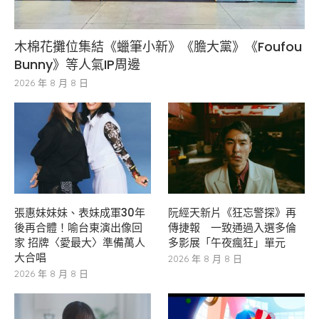
木棉花攤位集結《蠟筆小新》《膽大黨》《Foufou
Bunny》等人氣IP周邊
2026 年 8 月 8 日
張惠妹妹妹、表妹成軍30年
阮經天新片《狂忘警探》再
後再合體！喻台東演出像回
傳捷報 一致通過入選多倫
家 招牌〈愛最大〉準備萬人
多影展「午夜瘋狂」單元
大合唱
2026 年 8 月 8 日
2026 年 8 月 8 日