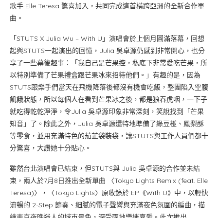
歌手 Elle Teresa 驚喜加入，共同完成這首橫跨亞洲的全新合作單
曲。
「STUTS X Julia Wu – With U」演唱會於上個月圓滿落幕，回想
起與STUTS一起演出的回憶，Julia 吳卓源仍感到非常開心，也分
享了一些幕後趣事：「我自己是芒果控，私底下非常愛吃芒果，所
以特別準備了芒果禮盒跟芒果冰來招待他們。」有趣的是，因為
STUTS跟樂手們當天在飛機降落後都沒有機會吃飯，整團陷入空腹
飢餓狀態，所以每個人在看到芒果冰之後，都是狼吞虎咽，一下子
就吃得乾乾淨淨，令Julia 吳卓源印象非常深刻，笑說找到「芒果
知音」了。除此之外，Julia 吳卓源還特地準備了綠豆椪、鳳梨酥
等零食，並用充滿特色的茄芷袋裝袋，讓STUTS與工作人員們都十
分驚喜，大讚她十分貼心。
雖然台北演唱會已結束，但STUTS與 Julia 吳卓源的合作並未結
束，兩人於7月8日推出全新單曲 〈Tokyo Lights Remix (feat. Elle
Teresa)〉，〈Tokyo Lights〉原收錄於 EP《With U》中，以輕快
流暢的 2-Step 節奏、細膩的電子聲響與充滿夜色氛圍的編曲，描
繪東京夜晚迷人的城市景色，深受兩地樂迷喜愛。此次推出