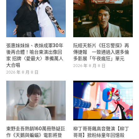
張惠妹妹妹、表妹成軍30年
阮經天新片《狂忘警探》再
後再合體！喻台東演出像回
傳捷報 一致通過入選多倫
家 招牌〈愛最大〉準備萬人
多影展「午夜瘋狂」單元
大合唱
2026 年 8 月 8 日
2026 年 8 月 8 日
東野圭吾熱銷160萬冊懸疑巨
柳丁哥哥飆高音聲演【柳丁
作《天鵝與蝙蝠》電影將登
哥哥】掀粉絲童年回憶殺