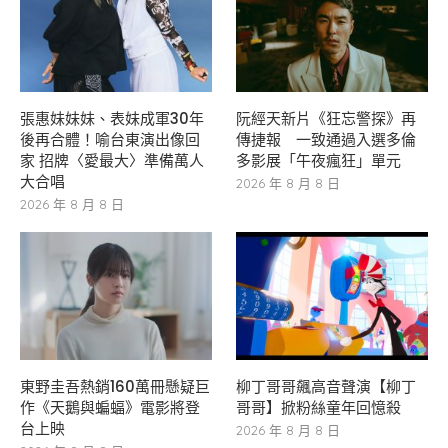
張惠妹妹妹、表妹成軍30年
阮經天新片《狂忘警探》再
後再合體！喻台東演出像回
傳捷報 一致通過入選多倫
家 招牌〈愛最大〉準備萬人
多影展「午夜瘋狂」單元
大合唱
2026 年 8 月 8 日
2026 年 8 月 8 日
東野圭吾熱銷160萬冊懸疑巨
柳丁哥哥飆高音聲演【柳丁
作《天鵝與蝙蝠》電影將登
哥哥】掀粉絲童年回憶殺
台上映
2026 年 8 月 8 日