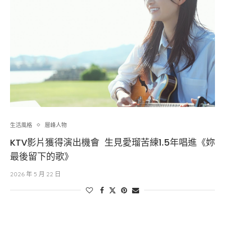
生活風格
層峰⼈物
KTV影片獲得演出機會 生見愛瑠苦練1.5年唱進《妳
最後留下的歌》
2026 年 5 月 22 日