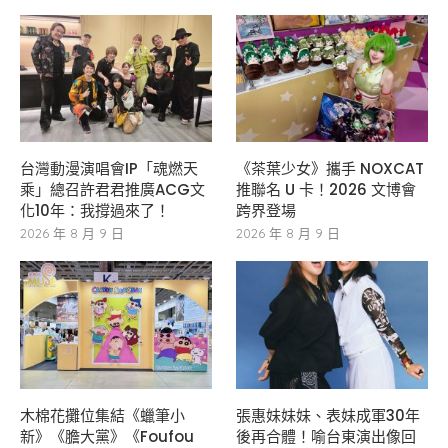
台灣動漫演唱會IP「魂燃天
《茶葉少女》攜手 NOXCAT
乘」總召許君君推廣ACG文
推聯名 U 卡！2026 文博會
化10年：我撐過來了！
跨界登場
2026 年 8 月 9 日
2026 年 8 月 9 日
木棉花攤位集結《蠟筆小
張惠妹妹妹、表妹成軍30年
新》《膽大黨》《Foufou
後再合體！喻台東演出像回