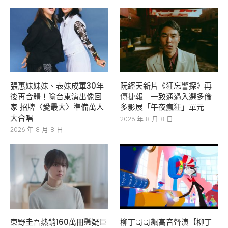
張惠妹妹妹、表妹成軍30年
阮經天新片《狂忘警探》再
後再合體！喻台東演出像回
傳捷報 一致通過入選多倫
家 招牌〈愛最大〉準備萬人
多影展「午夜瘋狂」單元
大合唱
2026 年 8 月 8 日
2026 年 8 月 8 日
東野圭吾熱銷160萬冊懸疑巨
柳丁哥哥飆高音聲演【柳丁