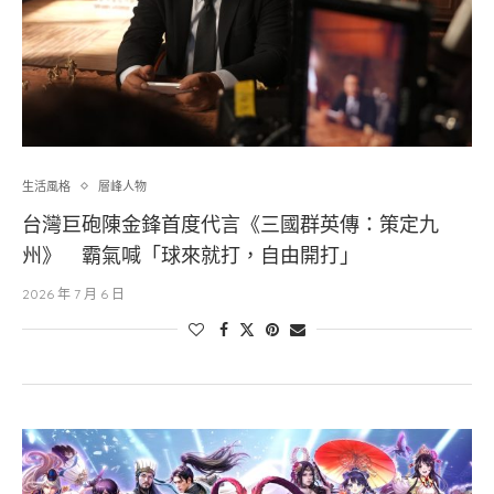
生活風格
層峰⼈物
台灣巨砲陳金鋒首度代言《三國群英傳：策定九
州》 霸氣喊「球來就打，自由開打」
2026 年 7 月 6 日