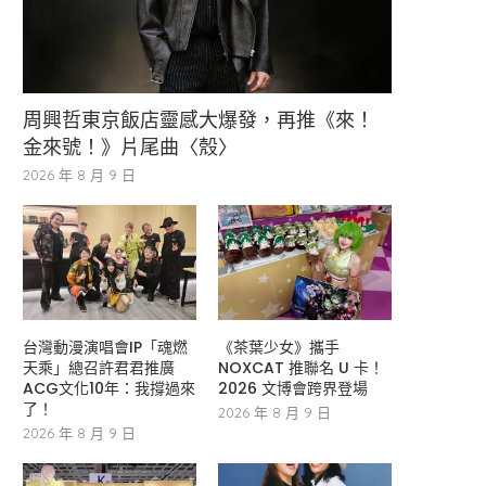
周興哲東京飯店靈感大爆發，再推《來！
金來號！》片尾曲〈殼〉
2026 年 8 月 9 日
台灣動漫演唱會IP「魂燃
《茶葉少女》攜手
天乘」總召許君君推廣
NOXCAT 推聯名 U 卡！
ACG文化10年：我撐過來
2026 文博會跨界登場
了！
2026 年 8 月 9 日
2026 年 8 月 9 日