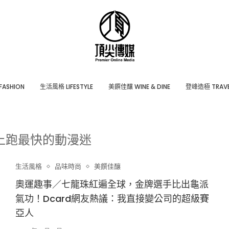
ASHION
⽣活風格 LIFESTYLE
美饌佳釀 WINE & DINE
登峰造極 TRAVE
上跑最快的動漫迷
生活風格
品味時尚
美饌佳釀
奧運趣事／七龍珠紅遍全球，金牌選手比出龜派
氣功！Dcard網友熱議：我直接變公司的超級賽
亞人