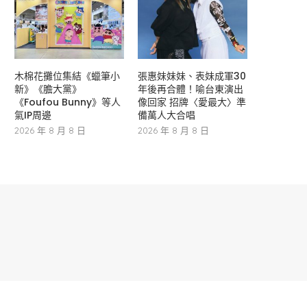
木棉花攤位集結《蠟筆小
張惠妹妹妹、表妹成軍30
新》《膽大黨》
年後再合體！喻台東演出
《Foufou Bunny》等人
像回家 招牌〈愛最大〉準
氣IP周邊
備萬人大合唱
2026 年 8 月 8 日
2026 年 8 月 8 日