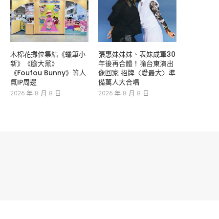
木棉花攤位集結《蠟筆小
張惠妹妹妹、表妹成軍30
新》《膽大黨》
年後再合體！喻台東演出
《Foufou Bunny》等人
像回家 招牌〈愛最大〉準
氣IP周邊
備萬人大合唱
2026 年 8 月 8 日
2026 年 8 月 8 日