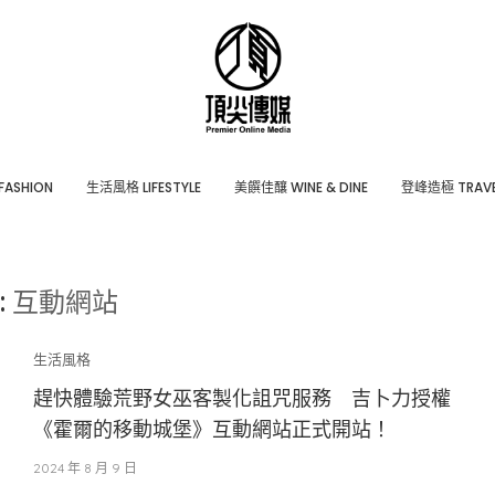
ASHION
⽣活風格 LIFESTYLE
美饌佳釀 WINE & DINE
登峰造極 TRAVE
:
互動網站
生活風格
趕快體驗荒野女巫客製化詛咒服務 吉卜力授權
《霍爾的移動城堡》互動網站正式開站！
2024 年 8 月 9 日