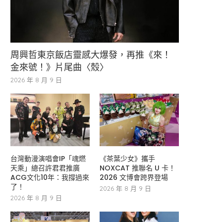
周興哲東京飯店靈感大爆發，再推《來！
金來號！》片尾曲〈殼〉
2026 年 8 月 9 日
台灣動漫演唱會IP「魂燃
《茶葉少女》攜手
天乘」總召許君君推廣
NOXCAT 推聯名 U 卡！
ACG文化10年：我撐過來
2026 文博會跨界登場
了！
2026 年 8 月 9 日
2026 年 8 月 9 日