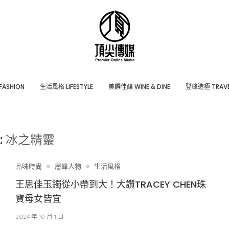
ASHION
⽣活風格 LIFESTYLE
美饌佳釀 WINE & DINE
登峰造極 TRAVE
:
冰之精靈
品味時尚
層峰⼈物
生活風格
王思佳玉鐲從小帶到大！大讚TRACEY CHEN珠
寶母女皆宜
2024 年 10 月 1 日