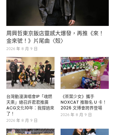
周興哲東京飯店靈感大爆發，再推《來！
金來號！》片尾曲〈殼〉
2026 年 8 月 9 日
台灣動漫演唱會IP「魂燃
《茶葉少女》攜手
天乘」總召許君君推廣
NOXCAT 推聯名 U 卡！
ACG文化10年：我撐過來
2026 文博會跨界登場
了！
2026 年 8 月 9 日
2026 年 8 月 9 日