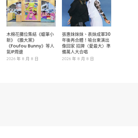
木棉花攤位集結《蠟筆小
張惠妹妹妹、表妹成軍30
新》《膽大黨》
年後再合體！喻台東演出
《Foufou Bunny》等人
像回家 招牌〈愛最大〉準
氣IP周邊
備萬人大合唱
2026 年 8 月 8 日
2026 年 8 月 8 日